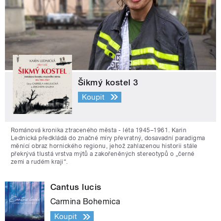
Šikmý kostel 3
Koupit
Románová kronika ztraceného města - léta 1945–1961. Karin
Lednická předkládá do značné míry převratný, dosavadní paradigma
měnící obraz hornického regionu, jehož zahlazenou historii stále
překrývá tlustá vrstva mýtů a zakořeněných stereotypů o „černé
zemi a rudém kraji“.
Cantus lucis
Carmina Bohemica
Koupit