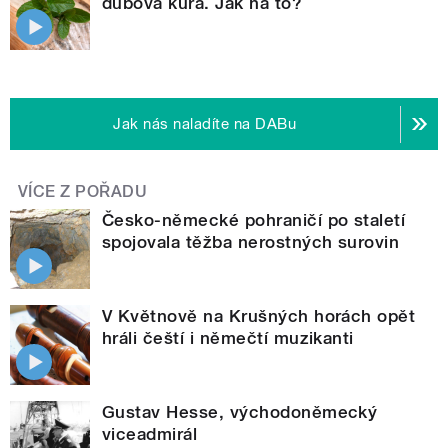
dubová kůra. Jak na to?
Jak nás naladíte na DABu
VÍCE Z POŘADU
Česko-německé pohraničí po staletí
spojovala těžba nerostných surovin
V Květnově na Krušných horách opět
hráli čeští i němečtí muzikanti
Gustav Hesse, východoněmecký
viceadmirál