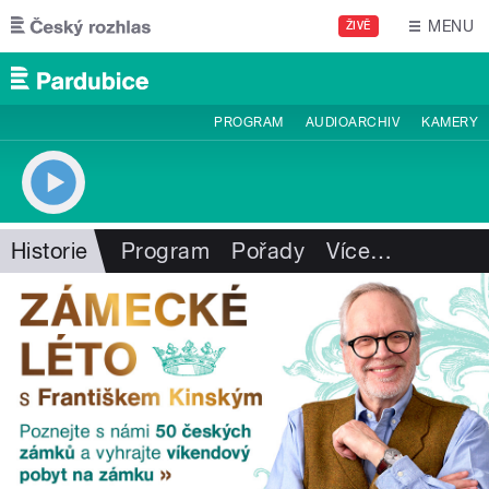
Přejít k hlavnímu obsahu
MENU
ŽIVĚ
PROGRAM
AUDIOARCHIV
KAMERY
Historie
Program
Pořady
Více
…