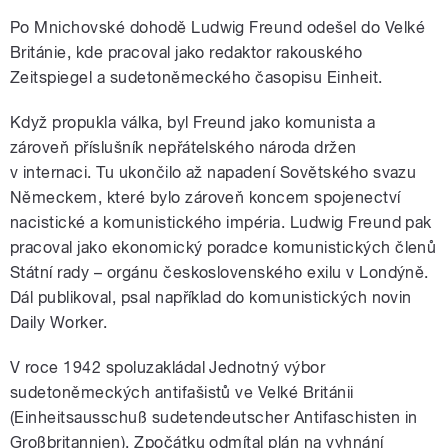
Po Mnichovské dohodě Ludwig Freund odešel do Velké
Británie, kde pracoval jako redaktor rakouského
Zeitspiegel a sudetoněmeckého časopisu Einheit.
Když propukla válka, byl Freund jako komunista a
zároveň příslušník nepřátelského národa držen
v internaci. Tu ukončilo až napadení Sovětského svazu
Německem, které bylo zároveň koncem spojenectví
nacistické a komunistického impéria. Ludwig Freund pak
pracoval jako ekonomický poradce komunistických členů
Státní rady – orgánu československého exilu v Londýně.
Dál publikoval, psal například do komunistických novin
Daily Worker.
V roce 1942 spoluzakládal Jednotný výbor
sudetoněmeckých antifašistů ve Velké Británii
(Einheitsausschuß sudetendeutscher Antifaschisten in
Großbritannien). Zpočátku odmítal plán na vyhnání