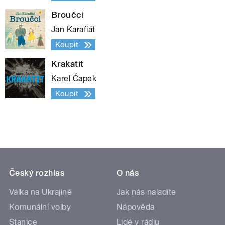
Broučci
Jan Karafiát
Koupit
Krakatit
Karel Čapek
Koupit
Český rozhlas
O nás
Válka na Ukrajině
Jak nás naladíte
Komunální volby
Nápověda
Stanice
Lidé v rádiu