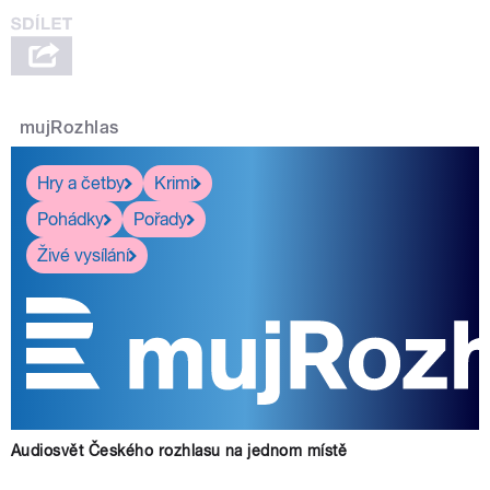
mujRozhlas
Hry a četby
Krimi
Pohádky
Pořady
Živé vysílání
Audiosvět Českého rozhlasu na jednom místě