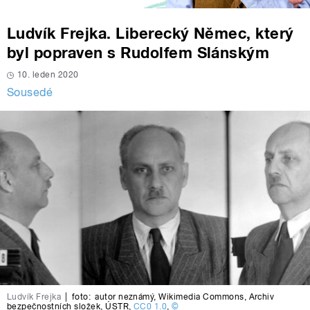
Ludvík Frejka. Liberecký Němec, který
byl popraven s Rudolfem Slánským
10. leden 2020
Sousedé
Ludvík Frejka
|
foto:
autor neznámý
,
Wikimedia Commons
,
Archiv
bezpečnostních složek
,
ÚSTR
,
CC0 1.0
,
©