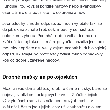
postřik použijte tak, že postříkáte okenní rámy a parapety.
Funguje i to, když si pořídíte mátový nebo levandulový
esenciální olej a použijete ho do aromalampy.
Jednoduchý přírodní odpuzovač much vyrobíte tak, že
do jablek napícháte hřebíček, mouchy se nástraze
obloukem vyhnou. Pomáhá i dobrá volba domácích
květináčů s bylinkami – máta, pelyněk i bazalka jsou pro
mouchy nepřijatelné. Velký zájem naopak budí biologický
odpad, ukládejte ho proto vždy zvlášť mimo odpadkový
koš do dobře uzavřené nádoby.
Drobné mušky na pokojovkách
Možná i vás doma obtěžují drobné černé mušky, které se
objevují v blízkosti pokojových květin. Začátek jejich
výskytu často souvisí s nákupem nových rostlin v
květináči, často jsou jejich larvy už v substrátu a okem