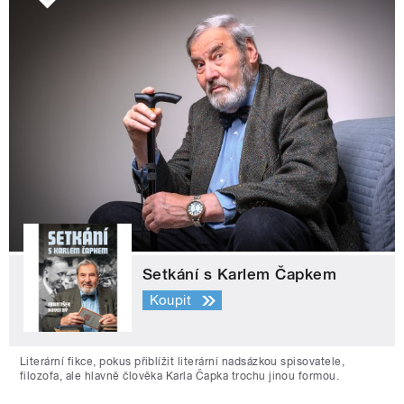
Setkání s Karlem Čapkem
Koupit
Literární fikce, pokus přiblížit literární nadsázkou spisovatele,
filozofa, ale hlavně člověka Karla Čapka trochu jinou formou.