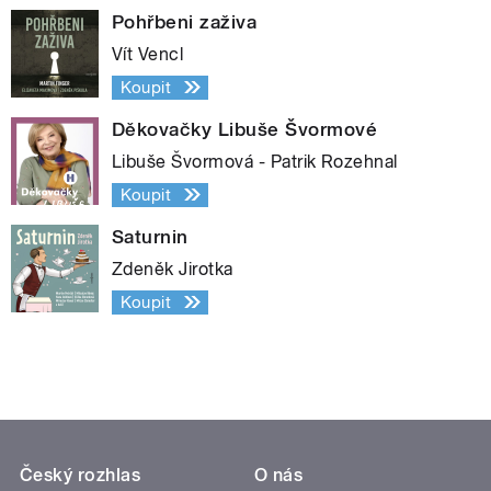
Pohřbeni zaživa
Vít Vencl
Koupit
Děkovačky Libuše Švormové
Libuše Švormová - Patrik Rozehnal
Koupit
Saturnin
Zdeněk Jirotka
Koupit
Český rozhlas
O nás