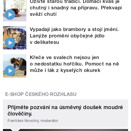
Oživte starou tradici. Domácí kvas je
chutný i snadný na přípravu. Překvapí
svěží chutí
Vypadají jako brambory a stojí jmění.
Lanýže promění obyčejné jídlo
v delikatesu
Křeče ve svalech nejsou jen
o nedostatku hořčíku. Pomoct na ně
může i lák z kyselých okurek
E-SHOP ČESKÉHO ROZHLASU
Přijměte pozvání na úsměvný doušek moudré
člověčiny.
František Novotný, moderátor