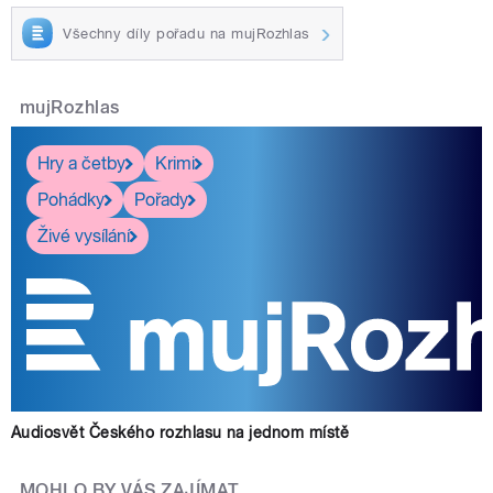
Všechny díly pořadu na mujRozhlas
mujRozhlas
Hry a četby
Krimi
Pohádky
Pořady
Živé vysílání
Audiosvět Českého rozhlasu na jednom místě
MOHLO BY VÁS ZAJÍMAT