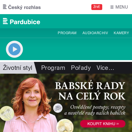
Přejít k hlavnímu obsahu
MENU
ŽIVĚ
PROGRAM
AUDIOARCHIV
KAMERY
Životní styl
Program
Pořady
Více
…