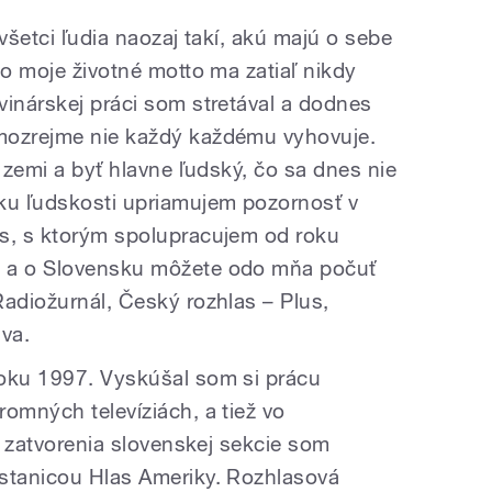
 všetci ľudia naozaj takí, akú majú o sebe
to moje životné motto ma zatiaľ nikdy
vinárskej práci som stretával a dodnes
mozrejme nie každý každému vyhovuje.
i zemi a byť hlavne ľudský, čo sa dnes nie
ku ľudskosti upriamujem pozornosť v
as, s ktorým spolupracujem od roku
a a o Slovensku môžete odo mňa počuť
Radiožurnál, Český rozhlas – Plus,
ava.
roku 1997. Vyskúšal som si prácu
omných televíziách, a tiež vo
do zatvorenia slovenskej sekcie som
 stanicou Hlas Ameriky. Rozhlasová