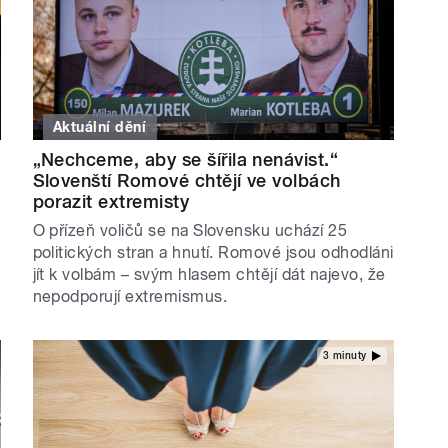
Aktuální dění
„Nechceme, aby se šířila nenávist.“
Slovenští Romové chtějí ve volbách
porazit extremisty
O přízeň voličů se na Slovensku uchází 25
politických stran a hnutí. Romové jsou odhodláni
jít k volbám – svým hlasem chtějí dát najevo, že
nepodporují extremismus.
3 minuty