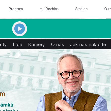
Program
mujRozhlas
Stanice
O r
isty
Lidé
Kamery
O nás
Jak nás naladíte