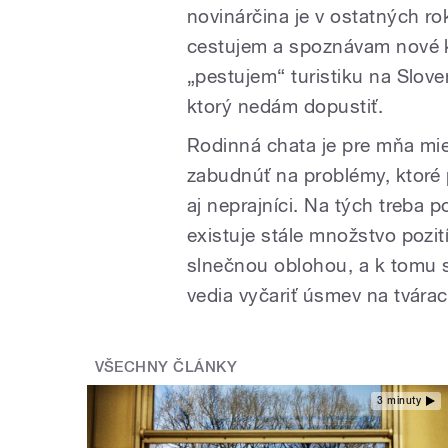
novinárčina je v ostatných 
cestujem a spoznávam nové kra
„pestujem“ turistiku na Slove
ktorý nedám dopustiť.
Rodinná chata je pre mňa mi
zabudnúť na problémy, ktoré 
aj neprajníci. Na tých treba
existuje stále množstvo pozi
slnečnou oblohou, a k tomu s
vedia vyčariť úsmev na tvár
VŠECHNY ČLÁNKY
3 minuty