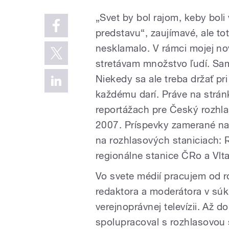
„Svet by bol rajom, keby boli
predstavu“, zaujímavé, ale to
nesklamalo. V rámci mojej no
stretávam množstvo ľudí. Sa
Niekedy sa ale treba držať pr
každému darí. Práve na strán
reportážach pre Český rozhl
2007. Príspevky zamerané n
na rozhlasových staniciach: 
regionálne stanice ČRo a Vlt
Vo svete médií pracujem od 
redaktora a moderátora v súkr
verejnoprávnej televízii. Až 
spolupracoval s rozhlasovou