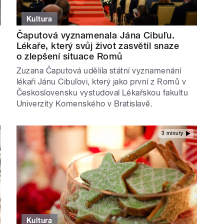
Kultura
Čaputová vyznamenala Jána Cibuľu.
Lékaře, který svůj život zasvětil snaze
o zlepšení situace Romů
Zuzana Čaputová udělila státní vyznamenání
lékaři Jánu Cibuľovi, který jako první z Romů v
Československu vystudoval Lékařskou fakultu
Univerzity Komenského v Bratislavě.
3 minuty
Kultura