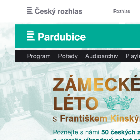
Přejít k hlavnímu obsahu
iRozhlas
Program
Pořady
Audioarchiv
Playl