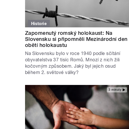
Historie
Zapomenutý romský holokaust: Na
Slovensku si připomněli Mezinárodní den
obětí holokaustu
Na Slovensku bylo v roce 1940 podle sčítání
obyvatelstva 37 tisíc Romů. Mnozí z nich žili
kočovným způsobem. Jaký byl jejich osud
během 2. světové války?
3 minuty