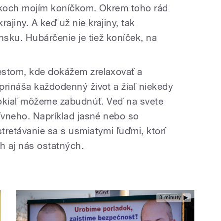
rokoch mojím koníčkom. Okrem toho rád
jiny. A keď už nie krajiny, tak
nsku. Hubárčenie je tiež koníček, na
estom, kde dokážem zrelaxovať a
prináša každodenný život a žiaľ niekedy
 pokiaľ môžeme zabudnúť. Veď na svete
tívneho. Napríklad jasné nebo so
tretávanie sa s usmiatymi ľuďmi, ktorí
ach aj nás ostatných.
3 minuty