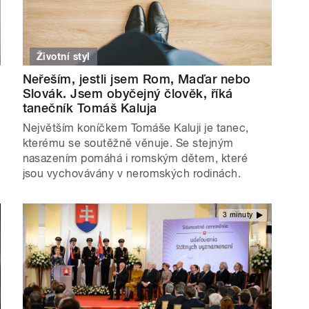
Životní styl
Neřeším, jestli jsem Rom, Maďar nebo
Slovák. Jsem obyčejný člověk, říká
tanečník Tomáš Kaluja
Největším koníčkem Tomáše Kaluji je tanec,
kterému se soutěžně věnuje. Se stejným
nasazením pomáhá i romským dětem, které
jsou vychovávány v neromských rodinách.
3 minuty