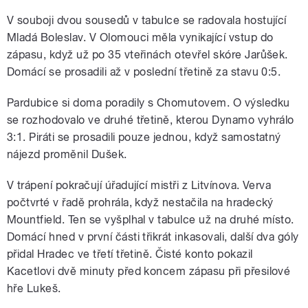
V souboji dvou sousedů v tabulce se radovala hostující
Mladá Boleslav. V Olomouci měla vynikající vstup do
zápasu, když už po 35 vteřinách otevřel skóre Jarůšek.
Domácí se prosadili až v poslední třetině za stavu 0:5.
Pardubice si doma poradily s Chomutovem. O výsledku
se rozhodovalo ve druhé třetině, kterou Dynamo vyhrálo
3:1. Piráti se prosadili pouze jednou, když samostatný
nájezd proměnil Dušek.
V trápení pokračují úřadující mistři z Litvínova. Verva
počtvrté v řadě prohrála, když nestačila na hradecký
Mountfield. Ten se vyšplhal v tabulce už na druhé místo.
Domácí hned v první části třikrát inkasovali, další dva góly
přidal Hradec ve třetí třetině. Čisté konto pokazil
Kacetlovi dvě minuty před koncem zápasu při přesilové
hře Lukeš.