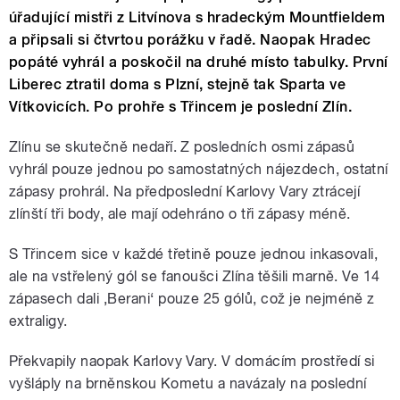
úřadující mistři z Litvínova s hradeckým Mountfieldem
a připsali si čtvrtou porážku v řadě. Naopak Hradec
popáté vyhrál a poskočil na druhé místo tabulky. První
Liberec ztratil doma s Plzní, stejně tak Sparta ve
Vítkovicích. Po prohře s Třincem je poslední Zlín.
Zlínu se skutečně nedaří. Z posledních osmi zápasů
vyhrál pouze jednou po samostatných nájezdech, ostatní
zápasy prohrál. Na předposlední Karlovy Vary ztrácejí
zlínští tři body, ale mají odehráno o tři zápasy méně.
S Třincem sice v každé třetině pouze jednou inkasovali,
ale na vstřelený gól se fanoušci Zlína těšili marně. Ve 14
zápasech dali ‚Berani‘ pouze 25 gólů, což je nejméně z
extraligy.
Překvapily naopak Karlovy Vary. V domácím prostředí si
vyšláply na brněnskou Kometu a navázaly na poslední