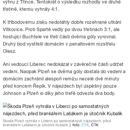
výhru z Třince. Tentokrát o výsledku rozhodly ve druhé
třetině, kterou vyhrály 4:1.
K tříbodovému zisku nedotáhly dobře rozehrané utkání
Vítkovice. Proti Spartě vedly po dvou třetinách 3:1, ale
hostující Buchtele ve třetí části dvěma góly vyrovnal.
Druhý bod vystřelil domácím v penaltovém rozstřelu
Olesz.
Ani vedoucí Liberec nedokázal v závěrečné části udržet
vedení. Naopak Plzeň se dvěma góly dostala do vedení a
domácím zachránil alespoň remízu necelé dvě minuty
před koncem Řepík. V nájezdech byl úspěšný pouze
Johnson a Plzeň si díky jeho trefě odvezla dva body.
Škoda Plzeň vyhrála v Liberci po samostatných nájezdech, před
brankářem Lašákem je útočník Kubalík
|
foto:
ČTK
,
ČTK