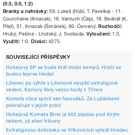
(0:3, 0:0, 1:2)
Branky a nahrávky:
59. Lukeš (Hübl, T. Pavelka) - 11.
Courchaine (Ihnacak), 16. Vantuch (Čáp), 18. Bednář (K.
Pilař), 51. Ihnacak (Šimánek), 60. Červený.
Rozhodčí:
Hrubý, Pešina - Lhotský, J. Svoboda.
Vyloučení:
1:3.
Využití:
1:0.
Diváci:
4275.
SOUVISEJÍCÍ PŘÍSPĚVKY
Hokejový SP se bude hrát místo kempů. Hráči se
budou teprve hledat
Liberec po výhře v Litvínově navýšil extraligové
vedení, Karlovy Vary vezou body z Třince
Kometa chce splnit sen fanoušků. Za Lužánkami
pokračuje v jejich práci
Hokejová Kometa Brno je blíž zápasu pod širým
nebem, už staví tribuny
Extraligovou dohrávku ve Vítkovicích vyhrál Hradec