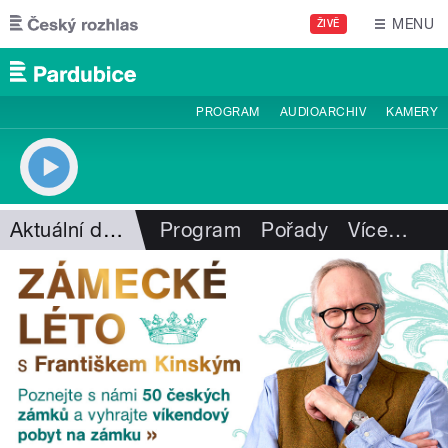
Přejít k hlavnímu obsahu
MENU
ŽIVĚ
PROGRAM
AUDIOARCHIV
KAMERY
Aktuální dění
Program
Pořady
Více
…