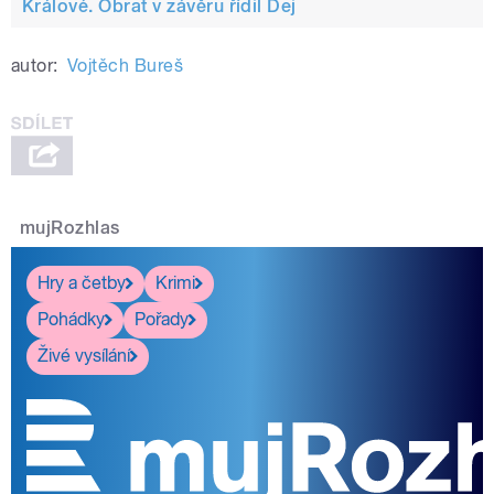
Králové. Obrat v závěru řídil Dej
autor:
Vojtěch Bureš
mujRozhlas
Hry a četby
Krimi
Pohádky
Pořady
Živé vysílání