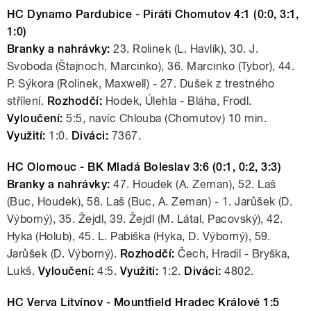
HC Dynamo Pardubice - Piráti Chomutov 4:1 (0:0, 3:1,
1:0)
Branky a nahrávky:
23. Rolinek (L. Havlík), 30. J.
Svoboda (Štajnoch, Marcinko), 36. Marcinko (Tybor), 44.
P. Sýkora (Rolinek, Maxwell) - 27. Dušek z trestného
střílení.
Rozhodčí:
Hodek, Úlehla - Bláha, Frodl.
Vyloučení:
5:5, navíc Chlouba (Chomutov) 10 min.
Využití:
1:0.
Diváci:
7367.
HC Olomouc - BK Mladá Boleslav 3:6 (0:1, 0:2, 3:3)
Branky a nahrávky:
47. Houdek (A. Zeman), 52. Laš
(Buc, Houdek), 58. Laš (Buc, A. Zeman) - 1. Jarůšek (D.
Výborný), 35. Žejdl, 39. Žejdl (M. Látal, Pacovský), 42.
Hyka (Holub), 45. L. Pabiška (Hyka, D. Výborný), 59.
Jarůšek (D. Výborný).
Rozhodčí:
Čech, Hradil - Bryška,
Lukš.
Vyloučení:
4:5.
Využití:
1:2.
Diváci:
4802.
HC Verva Litvínov - Mountfield Hradec Králové 1:5