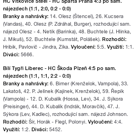
HC Vítkovice Steel - HC Sparta Praha 4:3 po sam.
nájezdech (1:1, 2:0, 0:2 - 0:0)
Branky a nahrávky:
14. Olesz (Štencel), 26. Kucsera
(Vandas), 40. Olesz (P. Zdráhal, Burger), rozhodující sam.
nájezd Olesz - 4. Netík (Barinka), 48. Buchtele (J. Hlinka,
J. Mikuš), 52. Buchtele (Kumstát, Polášek).
Rozhodčí:
Hribik, Pavlovič - Jindra, Zíka.
Vyloučení:
5:5.
Využití:
1:1.
Diváci:
5666.
Bílí Tygři Liberec - HC Škoda Plzeň 4:5 po sam.
nájezdech (1:1, 1:1, 2:2 - 0:0)
Branky a nahrávky:
6. Birner (Krenželok, Vampola), 33.
Lakatoš, 42. P. Jelínek (Kajínek, Krenželok), 59. Řepík
(Vampola) - 12. D. Kubalík (Hossa, Lev), 34. J. Sýkora
(Preisinger), 44. D. Kubalík (Indrák, Moravčík), 47. J.
Sýkora (Lev, Kadlec), rozhodující sam. nájezd Johnson.
Rozhodčí:
Šír, Horák - Flegl, Polonyi.
Vyloučení:
4:4.
Využití:
1:2.
Diváci:
5452.