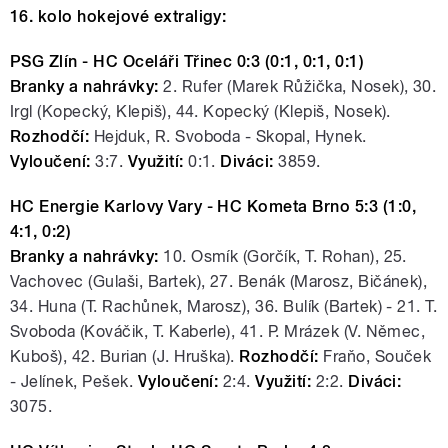
16. kolo hokejové extraligy:
PSG Zlín - HC Oceláři Třinec 0:3 (0:1, 0:1, 0:1)
Branky a nahrávky:
2. Rufer (Marek Růžička, Nosek), 30.
Irgl (Kopecký, Klepiš), 44. Kopecký (Klepiš, Nosek).
Rozhodčí:
Hejduk, R. Svoboda - Skopal, Hynek.
Vyloučení:
3:7.
Využití:
0:1.
Diváci:
3859.
HC Energie Karlovy Vary - HC Kometa Brno 5:3 (1:0,
4:1, 0:2)
Branky a nahrávky:
10. Osmík (Gorčík, T. Rohan), 25.
Vachovec (Gulaši, Bartek), 27. Benák (Marosz, Bičánek),
34. Huna (T. Rachůnek, Marosz), 36. Bulík (Bartek) - 21. T.
Svoboda (Kováčik, T. Kaberle), 41. P. Mrázek (V. Němec,
Kuboš), 42. Burian (J. Hruška).
Rozhodčí:
Fraňo, Souček
- Jelínek, Pešek.
Vyloučení:
2:4.
Využití:
2:2.
Diváci:
3075.