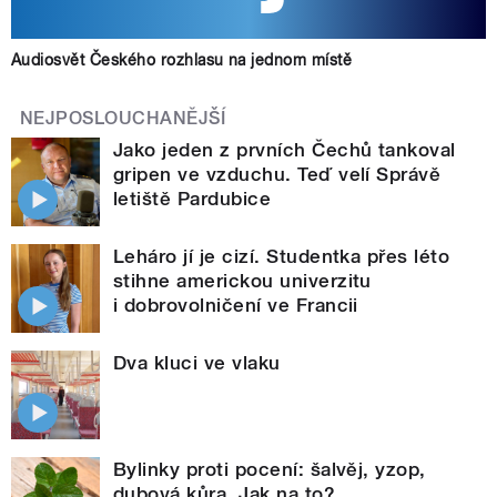
Audiosvět Českého rozhlasu na jednom místě
NEJPOSLOUCHANĚJŠÍ
Jako jeden z prvních Čechů tankoval
gripen ve vzduchu. Teď velí Správě
letiště Pardubice
Leháro jí je cizí. Studentka přes léto
stihne americkou univerzitu
i dobrovolničení ve Francii
Dva kluci ve vlaku
Bylinky proti pocení: šalvěj, yzop,
dubová kůra. Jak na to?