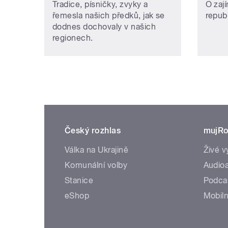
Tradice, písničky, zvyky a
O zaj
řemesla našich předků, jak se
repub
dodnes dochovaly v našich
regionech.
Český rozhlas
mujRo
Válka na Ukrajině
Živé v
Komunální volby
Audioa
Stanice
Podca
eShop
Mobiln