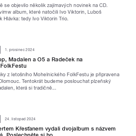
ě se objevilo několik zajímavých novinek na CD.
ímw album, které natočili Ivo Viktorin, Luboš
Hlávka: tedy Ivo Viktorin Trio.
1. prosinec 2024
op, Madalen a O5 a Radeček na
FolkFestu
iky z letošního Mohelnického FolkFestu je připravena
Olomouc. Tentokrát budeme poslouchat plzeňský
alen, která si tradičně...
24. listopad 2024
bertem Křesťanem vydali dvojalbum s názvem
á. Poslechněte si ho