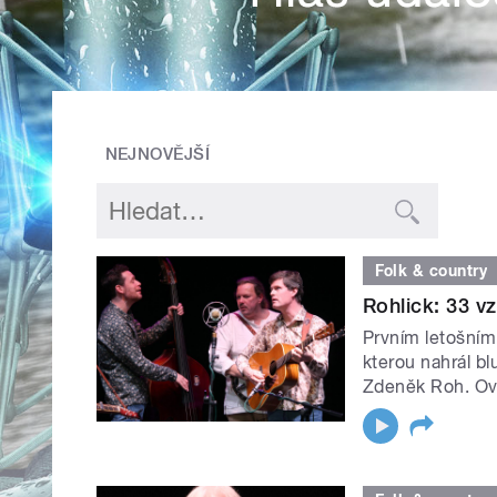
NEJNOVĚJŠÍ
Folk & country
Rohlick: 33 v
Prvním letošním
kterou nahrál b
Zdeněk Roh. Ov