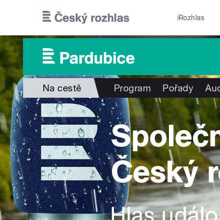
Přejít k hlavnímu obsahu
iRozhlas
Na cestě
Program
Pořady
Aud