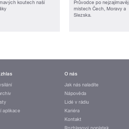
ímavých koutech naší
Průvodce po nejzajímavěj
liky
místech Čech, Moravy a
Slezska.
zhlas
O nás
ysílání
Jak nás naladíte
rchiv
Nápověda
sty
Lidé v rádiu
í aplikace
Kariéra
Kontakt
Rozhlasový poplatek