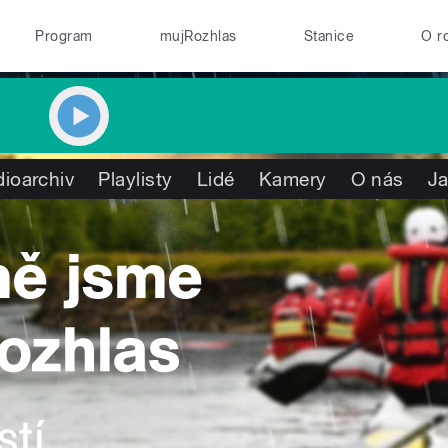
Program
mujRozhlas
Stanice
O r
ioarchiv
Playlisty
Lidé
Kamery
O nás
Ja