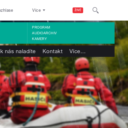
ozhlase
Více
ŽIVĚ
PROGRAM
AUDIOARCHIV
KAMERY
k nás naladíte
Kontakt
Více
…