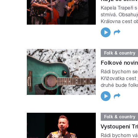
Kapela Trapeři 
stmívá. Obsahuj
Královna cest ob
Folk & country
Folkové novin
Rádi bychom se 
Křižovatka cest 
druhé bude folko
Folk & country
Vystoupení T
Rádi bychom vás