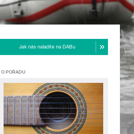
Jak nás naladíte na DABu
O POŘADU