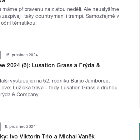
ka
u máme připravenu na zlatou neděli. Ale neuslyšíme
í a zazpívají taky countrymani i trampi. Samozřejmě v
noční tématikou.
15. prosinec 2024
e 2024 (6): Lusation Grass a Frýda &
alší vystupující na 52. ročníku Banjo Jamboree.
 dvě: Lužická tráva – tedy Lusation Grass a druhou
Frýda & Company.
8. prosinec 2024
ky: Ivo Viktorin Trio a Michal Vaněk