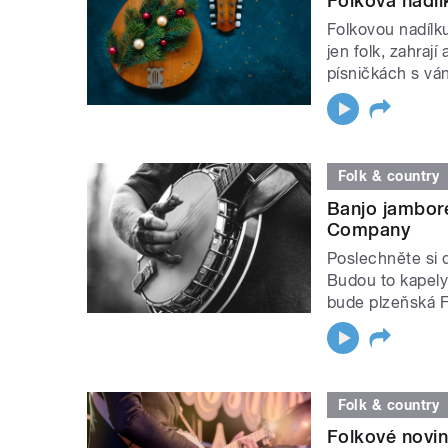
Folková nadíl
Folkovou nadílk
jen folk, zahraj
písničkách s vá
Folk & country
Banjo jambore
Company
Poslechněte si d
Budou to kapely
bude plzeňská 
Folk & country
Folkové novin