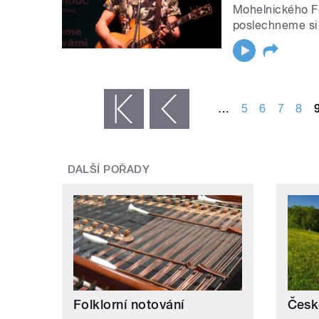
Mohelnického Fo
poslechneme si 
STRÁNKY
…
5
6
7
8
« první
‹ předchozí
DALŠÍ POŘADY
Folklorní notování
Česk