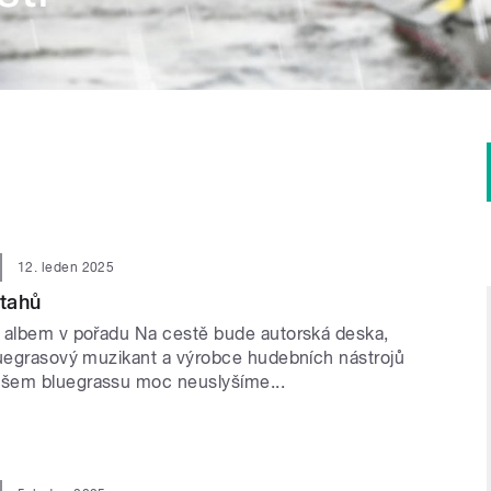
12. leden 2025
ztahů
 albem v pořadu Na cestě bude autorská deska,
luegrasový muzikant a výrobce hudebních nástrojů
šem bluegrassu moc neuslyšíme...