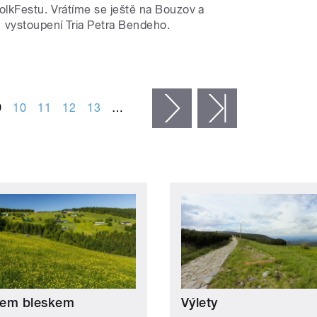
lkFestu. Vrátíme se ještě na Bouzov a
vystoupení Tria Petra Bendeho.
9
10
11
12
13
…
následující ›
poslední »
em bleskem
Výlety