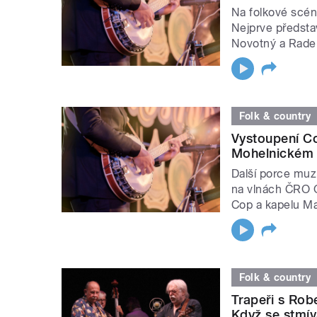
Na folkové scén
Nejprve představ
Novotný a Radek 
Folk & country
Vystoupení C
Mohelnickém 
Další porce muz
na vlnách ČRO 
Cop a kapelu Mad
Folk & country
Trapeři s Ro
Když se stmív