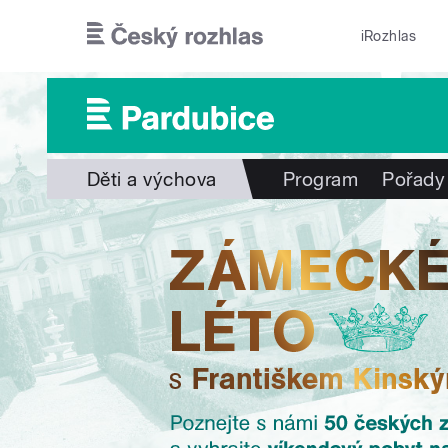
Přejít k hlavnímu obsahu
iRozhlas
Děti a výchova
Program
Pořady