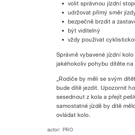
volit správnou jízdní sto
udržovat přímý směr jízd
bezpečně brzdit a zastav
být viditelný
vždy používat cyklisticko
Správně vybavené jízdní kolo
jakéhokoliv pohybu dítěte na 
„Rodiče by měli se svým dítět
bude dítě jezdit. Upozornit h
sesednout z kola a přejít peš
samostatné jízdě by dítě měl
ovládat kolo.
autor:
PRO