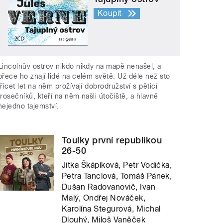
Koupit
Lincolnův ostrov nikdo nikdy na mapě nenašel, a
přece ho znají lidé na celém světě. Už déle než sto
třicet let na něm prožívají dobrodružství s pěticí
trosečníků, kteří na něm našli útočiště, a hlavně
nejedno tajemství.
Toulky první republikou
26-50
Jitka Škápíková, Petr Vodička,
Petra Tanclová, Tomáš Pánek,
Dušan Radovanovič, Ivan
Malý, Ondřej Nováček,
Karolína Stegurová, Michal
Dlouhý, Miloš Vaněček