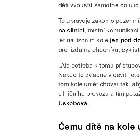
děti vypustit samotné do ulic
To upravuje zákon o pozemní
na silnici
, místní komunikaci
jet na jízdním kole
jen pod do
pro jízdu na chodníku, cyklis
„Ale potřeba k tomu přistupov
Někdo to zvládne v devíti lete
tom kole umět chovat tak, ab
silničního provozu a tím pot
Uskobová
.
Čemu dítě na kole 