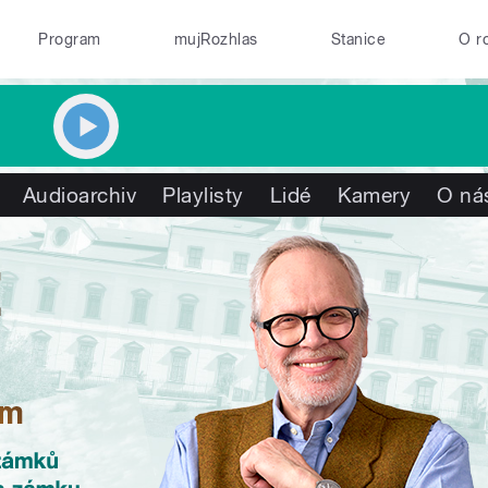
Program
mujRozhlas
Stanice
O r
Audioarchiv
Playlisty
Lidé
Kamery
O ná