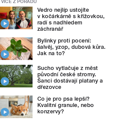
VÍCE Z POŘADU
Vedro nejlíp ustojíte
v kočárkárně s křížovkou,
radí s nadhledem
záchranář
Bylinky proti pocení:
šalvěj, yzop, dubová kůra.
Jak na to?
Sucho vytlačuje z měst
původní české stromy.
Šanci dostávají platany a
dřezovce
Co je pro psa lepší?
Kvalitní granule, nebo
konzervy?