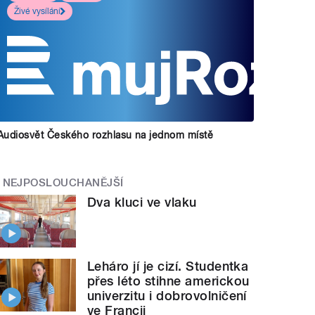
Živé vysílání
Audiosvět Českého rozhlasu na jednom místě
NEJPOSLOUCHANĚJŠÍ
Dva kluci ve vlaku
Leháro jí je cizí. Studentka
přes léto stihne americkou
univerzitu i dobrovolničení
ve Francii