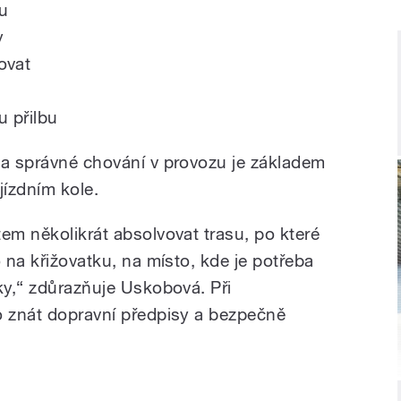
pu
y
ovat
u přilbu
 a správné chování v provozu je základem
jízdním kole.
em několikrát absolvovat trasu, po které
o na křižovatku, na místo, kde je potřeba
ky,“ zdůrazňuje Uskobová. Při
o znát dopravní předpisy a bezpečně