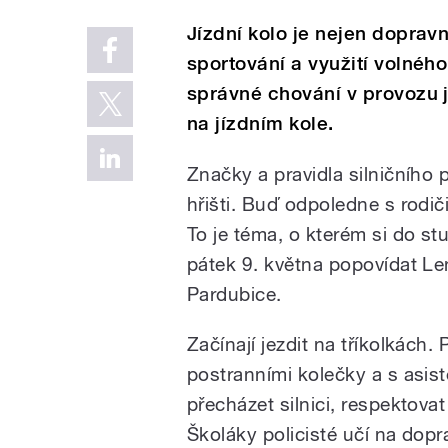
Jízdní kolo je nejen dopravn
sportování a využití volnéh
správné chování v provozu 
na jízdním kole.
Značky a pravidla silničního 
hřišti. Buď odpoledne s rodi
To je téma, o kterém si do st
pátek 9. května popovídat L
Pardubice.
Začínají jezdit na tříkolkách
postranními kolečky a s asist
přecházet silnici, respektov
Školáky policisté učí na dopr