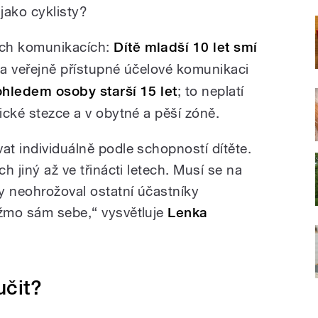
 jako cyklisty?
ch komunikacích:
Dítě mladší 10 let smí
 a veřejně přístupné účelové komunikaci
hledem osoby starší 15 let
; to neplatí
tické stezce a v obytné a pěší zóně.
at individuálně podle schopností dítěte.
ch jiný až ve třinácti letech. Musí se na
y neohrožoval ostatní účastníky
ažmo sám sebe,“ vysvětluje
Lenka
učit?