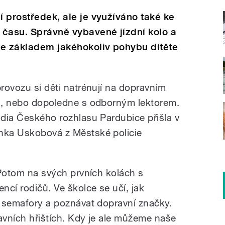
í prostředek, ale je využíváno také ke
o času. Správně vybavené jízdní kolo a
je základem jakéhokoliv pohybu dítěte
provozu si děti natrénují na dopravním
či, nebo dopoledne s odborným lektorem.
udia Českého rozhlasu Pardubice přišla v
enka Uskobová z Městské policie
. Potom na svých prvních kolách s
encí rodičů. Ve školce se učí, jak
at semafory a poznávat dopravní značky.
avních hřištích. Kdy je ale můžeme naše