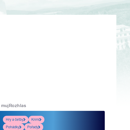
mujRozhlas
Hry a četby
Krimi
Pohádky
Pořady