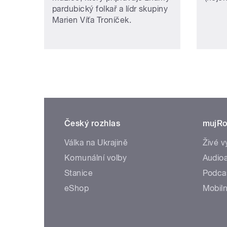
pardubický folkař a lídr skupiny
Marien Víťa Troníček.
Český rozhlas
mujRo
Válka na Ukrajině
Živé v
Komunální volby
Audioa
Stanice
Podca
eShop
Mobiln