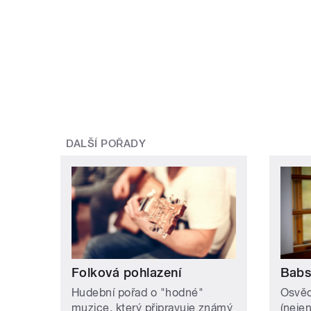
DALŠÍ POŘADY
Folková pohlazení
Babs
Hudební pořad o "hodné"
Osvěd
muzice, který připravuje známý
(neje