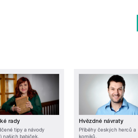
ké rady
Hvězdné návraty
čené tipy a návody
Příběhy českých herců a
n) našich babiček.
komiků.