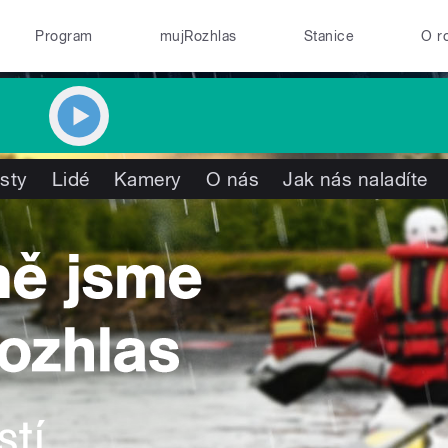
Program
mujRozhlas
Stanice
O r
isty
Lidé
Kamery
O nás
Jak nás naladíte