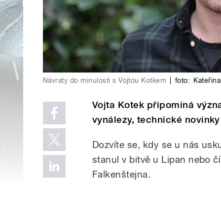
Návraty do minulosti s Vojtou Kotkem
|
foto:
Kateřina
Vojta Kotek připomíná význa
vynálezy, technické novinky a
Dozvíte se, kdy se u nás usku
stanul v bitvě u Lipan nebo č
Falkenštejna.