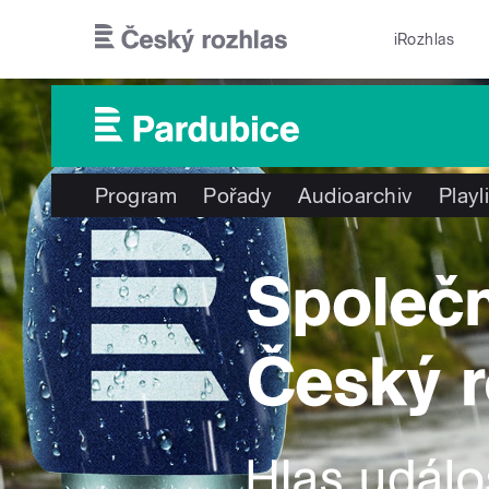
Přejít k hlavnímu obsahu
iRozhlas
Program
Pořady
Audioarchiv
Playl