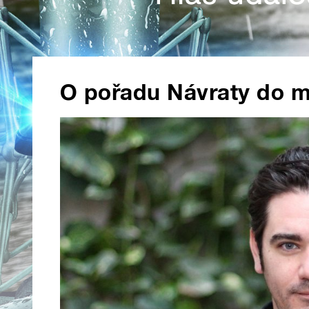
O pořadu Návraty do m