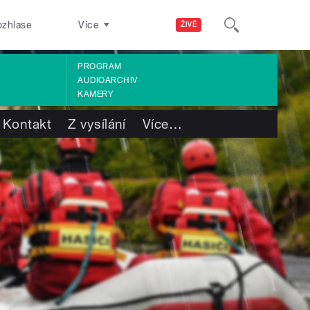
ozhlase
Více
ŽIVĚ
PROGRAM
AUDIOARCHIV
KAMERY
Kontakt
Z vysílání
Více
…