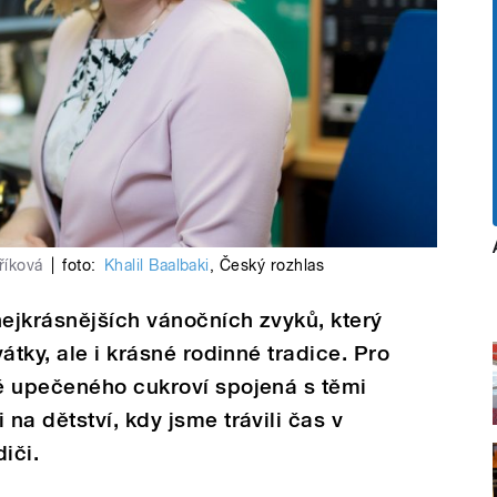
říková
|
foto:
Khalil Baalbaki
,
Český rozhlas
nejkrásnějších vánočních zvyků, který
átky, ale i krásné rodinné tradice. Pro
ě upečeného cukroví spojená s těmi
na dětství, kdy jsme trávili čas v
iči.