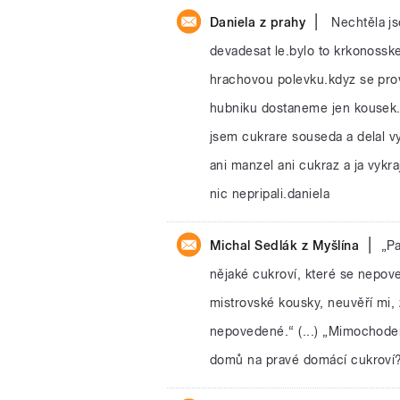
|
Daniela z prahy
Nechtěla j
devadesat le.bylo to krkonosske
hrachovou polevku.kdyz se provd
hubniku dostaneme jen kousek.p
jsem cukrare souseda a delal vy
ani manzel ani cukraz a ja vyk
nic nepripali.daniela
|
Michal Sedlák z Myšlína
„Pa
nějaké cukroví, které se nepov
mistrovské kousky, neuvěří mi, 
nepovedené.“ (...) „Mimochod
domů na pravé domácí cukroví