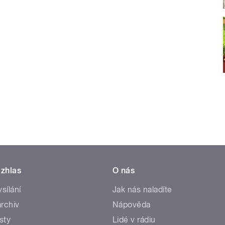
zhlas
O nás
ysílání
Jak nás naladíte
rchiv
Nápověda
sty
Lidé v rádiu