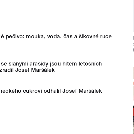
ké pečivo: mouka, voda, čas a šikovné ruce
e slanými arašídy jsou hitem letošních
zradil Josef Maršálek
ineckého cukroví odhalil Josef Maršálek