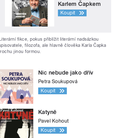
Karlem Čapkem
Koupit
Literární fikce, pokus přiblížit literární nadsázkou
spisovatele, filozofa, ale hlavně člověka Karla Čapka
trochu jinou formou.
Nic nebude jako dřív
Petra Soukupová
Koupit
Katyně
Pavel Kohout
Koupit