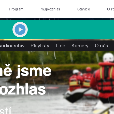
Program
mujRozhlas
Stanice
O r
Audioarchiv
Playlisty
Lidé
Kamery
O nás