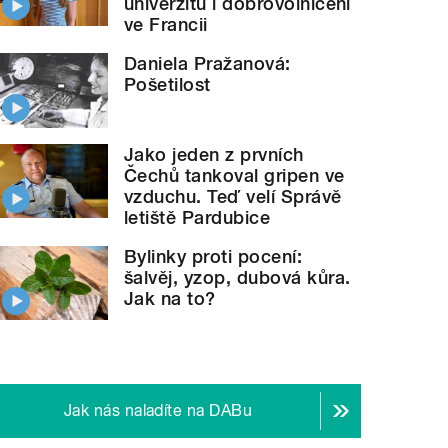
univerzitu i dobrovolničení
ve Francii
Daniela Pražanová:
Pošetilost
Jako jeden z prvních
Čechů tankoval gripen ve
vzduchu. Teď velí Správě
letiště Pardubice
Bylinky proti pocení:
šalvěj, yzop, dubová kůra.
Jak na to?
Jak nás naladíte na DABu