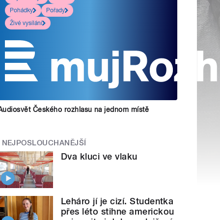
Pohádky
Pořady
Živé vysílání
Audiosvět Českého rozhlasu na jednom místě
NEJPOSLOUCHANĚJŠÍ
Dva kluci ve vlaku
Leháro jí je cizí. Studentka
přes léto stihne americkou