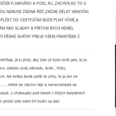
EČÉR P.JARUŠKO A POSL.N.L.ZACHVÍLKU TO U
OU NEBUDE ŽÁDNÁ ŘEČ,ZAČNE DĚLAT VÁNOČNI
E PLÉST DO CESTY,DŮM BUDE PLNÝ VŮNĚ,A
MÁM RÁD SLADKY A PŘITOM BYCH NEMĚL
.PĚKNÉ SVÁTKY PŘEJE VŠEM,FRANTIŠEK Z
eříkají, já si přeji, aby zde už byla vůně jara, to je
no, obejdu svoji zahradu, lesík , říčku,
ktivní, tak koliko bude ještě té zimy, to je jen ve
.......mějte se všichni fajn a nenechávejte se
 haupt, z chaloupky pod lesem v bílých karpatrech
ůni jehličí zde mám 24 hodin za den