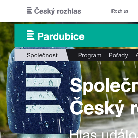
Přejít k hlavnímu obsahu
iRozhlas
Společnost
Program
Pořady