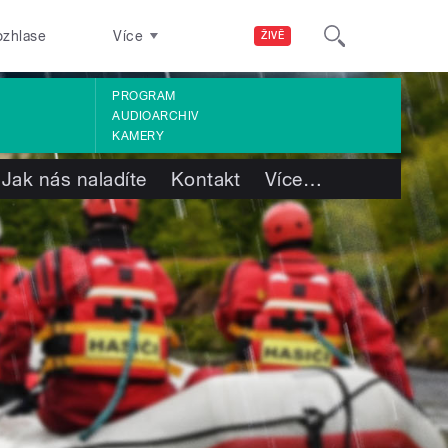
ozhlase
Více
ŽIVĚ
PROGRAM
AUDIOARCHIV
KAMERY
Jak nás naladíte
Kontakt
Více
…