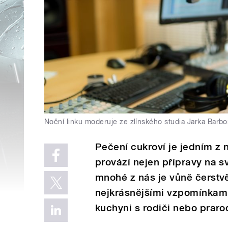
Noční linku moderuje ze zlínského studia Jarka Barbo
Pečení cukroví je jedním z 
provází nejen přípravy na sv
mnohé z nás je vůně čerstv
nejkrásnějšími vzpomínkami 
kuchyni s rodiči nebo prarod