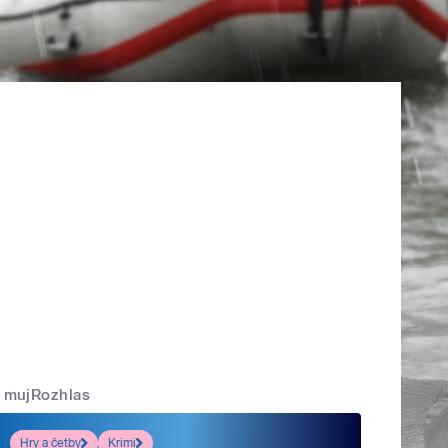
mujRozhlas
Hry a četby
Krimi