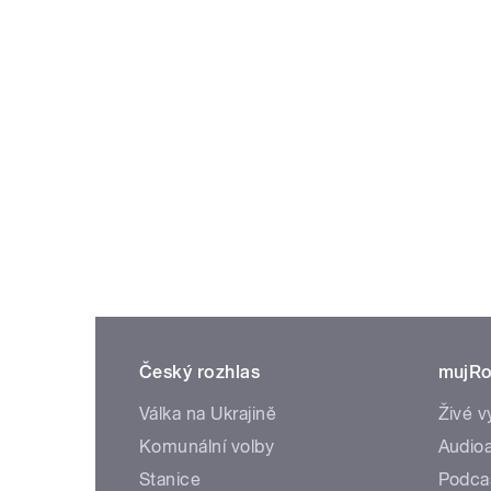
Český rozhlas
mujRo
Válka na Ukrajině
Živé v
Komunální volby
Audioa
Stanice
Podca