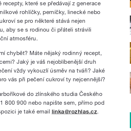
 recepty, které se předávají z generace
nilkové rohlíčky, perníčky, linecké nebo
cukroví se pro některé stává nejen
mu, aby se s rodinou či přáteli strávili
oční atmosféru.
mí chybět? Máte nějaký rodinný recept,
cemi? Jaký je váš nejoblíbenější druh
ečení vždy vykouzlí úsměv na tváři? Jaké
ro vás při pečení cukroví ty nejcennější?
Barboříkové do zlínského studia Českého
731 800 900 nebo napište sem, přímo pod
ispozici je také email
linka@rozhlas.cz
.