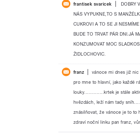
|
frantisek svaricek
DOBRY V
NÁS VYPUKNE,TO S MANŽÉLK
CUKROVI A TO SE JI NESMÍM
BUDE TO TRVAT PÁR DNI.JÁ 
KONZUMOVAT MOC SLADKOSTI
ŽIDLOCHOVIC.
|
franz
vánoce mi dnes již nic n
pro mne to hlavní, jako každé rá
louky..............krtek je stále a
hvězdách, leží nám tady sníh....
znásilňovat, že vánoce je to to
zdraví noční linku pan franz, v