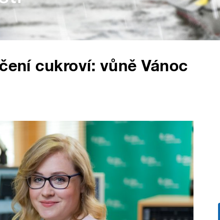
ečení cukroví: vůně Vánoc