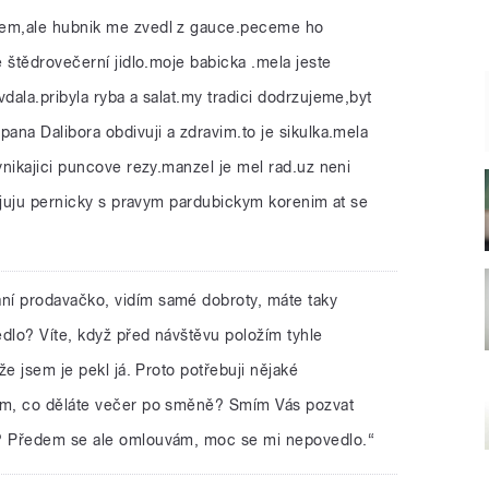
sem,ale hubnik me zvedl z gauce.peceme ho
 štědrovečerní jidlo.moje babicka .mela jeste
ala.pribyla ryba a salat.my tradici dodrzujeme,byt
ana Dalibora obdivuji a zdravim.to je sikulka.mela
nikajici puncove rezy.manzel je mel rad.uz neni
rajuju pernicky s pravym pardubickym korenim at se
ní prodavačko, vidím samé dobroty, máte taky
edlo? Víte, když před návštěvu položím tyhle
že jsem je pekl já. Proto potřebuji nějaké
em, co děláte večer po směně? Smím Vás pozvat
? Předem se ale omlouvám, moc se mi nepovedlo.“