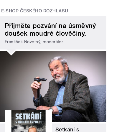
E-SHOP ČESKÉHO ROZHLASU
Přijměte pozvání na úsměvný
doušek moudré člověčiny.
František Novotný, moderátor
Setkání s