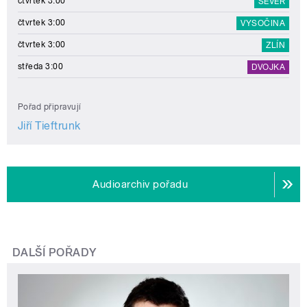
čtvrtek 3:00
SEVER
čtvrtek 3:00
VYSOČINA
čtvrtek 3:00
ZLÍN
středa 3:00
DVOJKA
Pořad připravují
Jiří Tieftrunk
Audioarchiv pořadu
DALŠÍ POŘADY