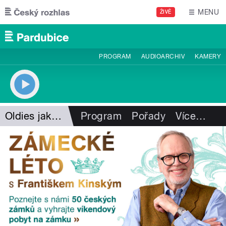
Přejít k hlavnímu obsahu
MENU
ŽIVĚ
PROGRAM
AUDIOARCHIV
KAMERY
Oldies jako na dlani
Program
Pořady
Více
…