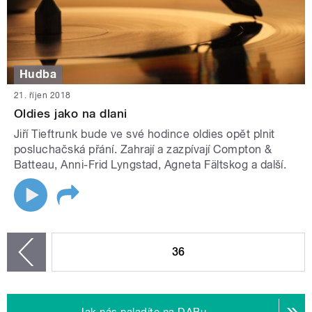
Hudba
21. říjen 2018
Oldies jako na dlani
Jiří Tieftrunk bude ve své hodince oldies opět plnit
posluchačská přání. Zahrají a zazpívají Compton &
Batteau, Anni-Frid Lyngstad, Agneta Fältskog a další.
STRÁNKY
36
zí
Jak nás naladíte na DABu