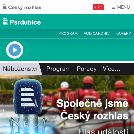
Přejít k hlavnímu obsahu
MENU
ŽIVĚ
PROGRAM
AUDIOARCHIV
KAMERY
Náboženství
Program
Pořady
Více
…