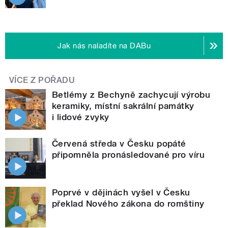
Jak nás naladíte na DABu
VÍCE Z POŘADU
Betlémy z Bechyně zachycují výrobu
keramiky, místní sakrální památky
i lidové zvyky
Červená středa v Česku popáté
připomněla pronásledované pro víru
Poprvé v dějinách vyšel v Česku
překlad Nového zákona do romštiny