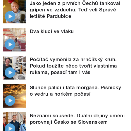
Jako jeden z prvních Čechů tankoval
gripen ve vzduchu. Teď velí Správě
letiště Pardubice
Dva kluci ve vlaku
Počítač vyměnila za hrnčířský kruh.
Pokud toužíte něco tvořit vlastníma
rukama, posadí tam i vás
Slunce pálící i fata morgana. Písničky
o vedru a horkém počasí
Neznámí sousedé. Duální dějiny umění
porovnají Česko se Slovenskem