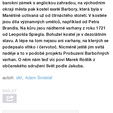
barokní zámek s anglickou zahradou, na východním
okraji města pak kostel svaté Barbory, která byla v
Manětíně uctívaná už od čtrnáctého století. V kostele
jsou díla významných umělců, například od Petra
Brandla. Na kůru jsou nádherné varhany z roku 1721
od Leopolda Spiegla. Bohužel kostel je v dezolátním
stavu. A lépe na tom nejsou ani varhany, na kterých se
podepsalo vlhko i červotoč. Nicméně ještě jim svítá
naděje a to v podobě projektu Probuzení Barbořiných
varhan. O něm nám teď víc poví Marek Roštík z
občanského sdružení Svět podle Jakuba.
autoři:
dkf
,
Adam Šindelář