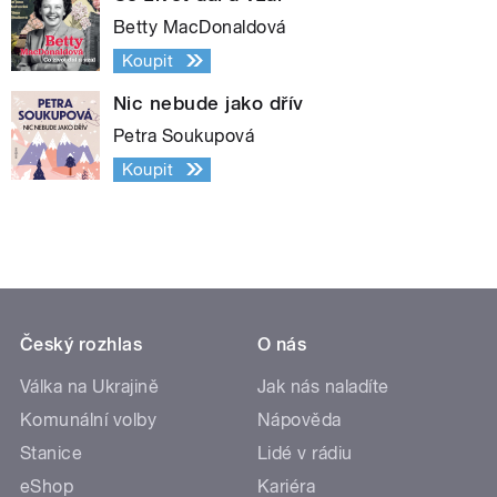
Betty MacDonaldová
Koupit
Nic nebude jako dřív
Petra Soukupová
Koupit
Český rozhlas
O nás
Válka na Ukrajině
Jak nás naladíte
Komunální volby
Nápověda
Stanice
Lidé v rádiu
eShop
Kariéra