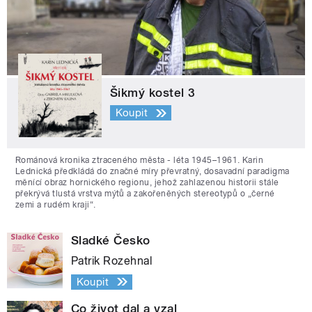
Šikmý kostel 3
Koupit
Románová kronika ztraceného města - léta 1945–1961. Karin
Lednická předkládá do značné míry převratný, dosavadní paradigma
měnící obraz hornického regionu, jehož zahlazenou historii stále
překrývá tlustá vrstva mýtů a zakořeněných stereotypů o „černé
zemi a rudém kraji“.
Sladké Česko
Patrik Rozehnal
Koupit
Co život dal a vzal