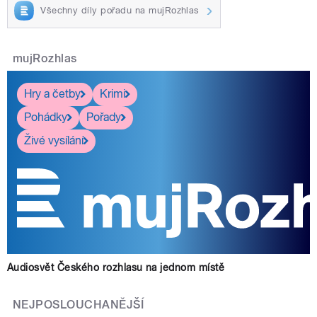
Všechny díly pořadu na mujRozhlas
mujRozhlas
Hry a četby
Krimi
Pohádky
Pořady
Živé vysílání
Audiosvět Českého rozhlasu na jednom místě
NEJPOSLOUCHANĚJŠÍ