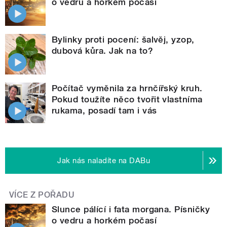
o vedru a horkém počasí
Bylinky proti pocení: šalvěj, yzop,
dubová kůra. Jak na to?
Počítač vyměnila za hrnčířský kruh.
Pokud toužíte něco tvořit vlastníma
rukama, posadí tam i vás
Jak nás naladíte na DABu
VÍCE Z POŘADU
Slunce pálící i fata morgana. Písničky
o vedru a horkém počasí