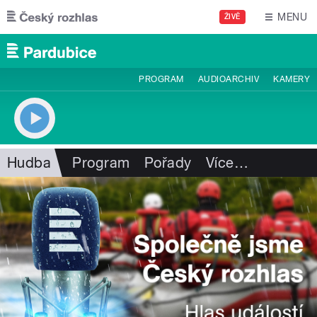
Přejít k hlavnímu obsahu
MENU
ŽIVĚ
PROGRAM
AUDIOARCHIV
KAMERY
Hudba
Program
Pořady
Více
…