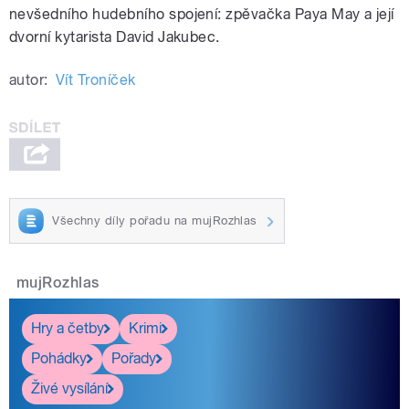
nevšedního hudebního spojení: zpěvačka Paya May a její
dvorní kytarista David Jakubec.
autor:
Vít Troníček
Všechny díly pořadu na mujRozhlas
mujRozhlas
Hry a četby
Krimi
Pohádky
Pořady
Živé vysílání