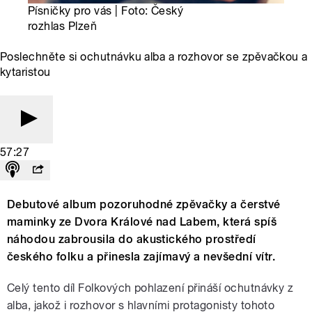
Písničky pro vás | Foto: Český
rozhlas Plzeň
Poslechněte si ochutnávku alba a rozhovor se zpěvačkou a
kytaristou
57:27
Debutové album pozoruhodné zpěvačky a čerstvé
maminky ze Dvora Králové nad Labem, která spíš
náhodou zabrousila do akustického prostředí
českého folku a přinesla zajímavý a nevšední vítr.
Celý tento díl Folkových pohlazení přináší ochutnávky z
alba, jakož i rozhovor s hlavními protagonisty tohoto