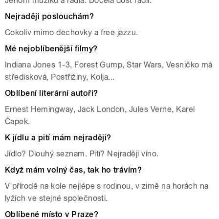
Jenom muziku a rádia. Docela dost rádií.
Nejraději poslouchám?
Cokoliv mimo dechovky a free jazzu.
Mé nejoblíbenější filmy?
Indiana Jones 1-3, Forest Gump, Star Wars, Vesničko má
středisková, Postřižiny, Kolja...
Oblíbení literární autoři?
Ernest Hemingway, Jack London, Jules Verne, Karel
Čapek.
K jídlu a pití mám nejraději?
Jídlo? Dlouhý seznam. Pití? Nejraději víno.
Když mám volný čas, tak ho trávím?
V přírodě na kole nejlépe s rodinou, v zimě na horách na
lyžích ve stejné společnosti.
Oblíbené místo v Praze?