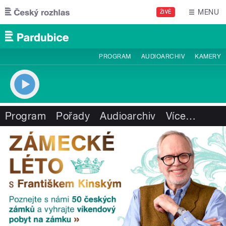
Přejít k hlavnímu obsahu
MENU
ŽIVĚ
PROGRAM
AUDIOARCHIV
KAMERY
Program
Pořady
Audioarchiv
Více
…