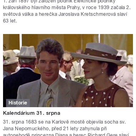
1. září 1897 byl založen podnik Elektrické podniky
královského hlavního města Prahy, v roce 1939 začala 2.
světová válka a herečka Jaroslava Kretschmerová slaví
63 let.
Historie
Kalendárium 31. srpna
31. srpna 1683 se na Karlově mostě objevila socha sv.
Jana Nepomuckého, před 21 lety zahynula při
autonehodě princezna Diana a herec Richard Gere slaví