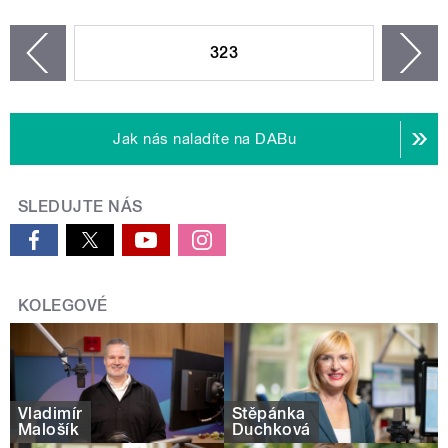
STRÁNKY
323
n
zí
Jak nás naladíte na DABu
SLEDUJTE NÁS
KOLEGOVÉ
Vladimír
Štěpánka
Malošík
Duchková