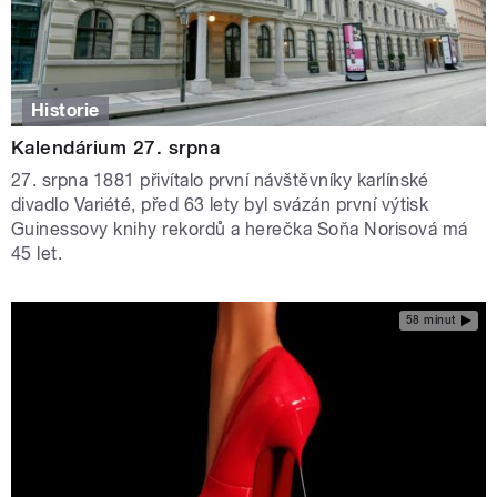
Historie
Kalendárium 27. srpna
27. srpna 1881 přivítalo první návštěvníky karlínské
divadlo Variété, před 63 lety byl svázán první výtisk
Guinessovy knihy rekordů a herečka Soňa Norisová má
45 let.
58 minut