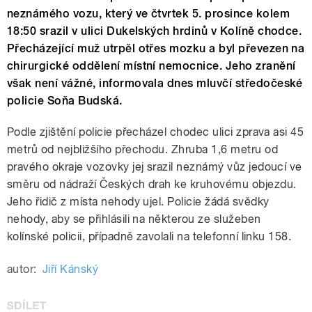
neznámého vozu, který ve čtvrtek 5. prosince kolem
18:50 srazil v ulici Dukelských hrdinů v Kolíně chodce.
Přecházející muž utrpěl otřes mozku a byl převezen na
chirurgické oddělení místní nemocnice. Jeho zranění
však není vážné, informovala dnes mluvčí středočeské
policie Soňa Budská.
Podle zjištění policie přecházel chodec ulici zprava asi 45
metrů od nejbližšího přechodu. Zhruba 1,6 metru od
pravého okraje vozovky jej srazil neznámý vůz jedoucí ve
směru od nádraží Českých drah ke kruhovému objezdu.
Jeho řidič z místa nehody ujel. Policie žádá svědky
nehody, aby se přihlásili na některou ze služeben
kolínské policii, případně zavolali na telefonní linku 158.
autor:
Jiří Kánský