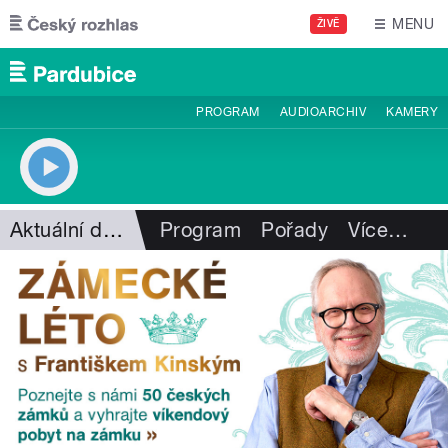
Přejít k hlavnímu obsahu
MENU
ŽIVĚ
PROGRAM
AUDIOARCHIV
KAMERY
Aktuální dění
Program
Pořady
Více
…