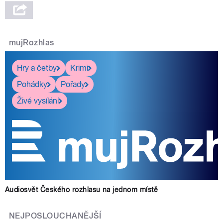
mujRozhlas
Hry a četby
Krimi
Pohádky
Pořady
Živé vysílání
Audiosvět Českého rozhlasu na jednom místě
NEJPOSLOUCHANĚJŠÍ