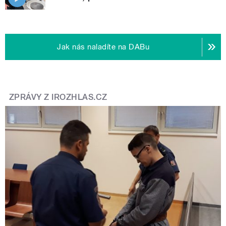
Jak nás naladíte na DABu
ZPRÁVY Z IROZHLAS.CZ