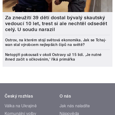
Za zneužití 39 dětí dostal bývalý skautský
vedoucí 10 let, trest si ale nechtěl odsedět
celý. U soudu narazil
Ostrov, na kterém stojí světová ekonomika. Jak se Tchaj-
wan stal výrobcem nejlepších čipů na světě?
Netopýři pokousali v okolí Ostravy už 15 lidí. ‚Je nutné
ihned začít s očkováním,‘ říká primářka
Český rozhlas
O nás
Válka na Ukrajině
Jak nás naladíte
Komunální volby
Nápověda