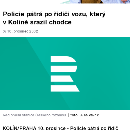
Policie pátrá po řidiči vozu, který
v Kolíně srazil chodce
10. prosinec 2002
Regionální stanice Českého rozhlasu
|
foto:
Aleš Vavřík
KOLÍN/PRAHA 10. prosince - Policie pátrá po řidiči