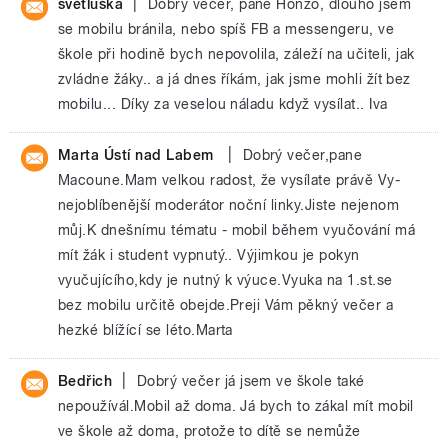
|
světluška
Dobrý večer, pane Honzo, dlouho jsem
se mobilu bránila, nebo spíš FB a messengeru, ve
škole při hodině bych nepovolila, záleží na učiteli, jak
zvládne žáky.. a já dnes říkám, jak jsme mohli žít bez
mobilu... Díky za veselou náladu když vysílat.. Iva
|
Marta Ústí nad Labem
Dobrý večer,pane
Macoune.Mam velkou radost, že vysílate právě Vy-
nejoblíbenější moderátor noční linky.Jiste nejenom
můj.K dnešnímu tématu - mobil během vyučování má
mít žák i student vypnutý.. Výjimkou je pokyn
vyučujícího,kdy je nutný k výuce.Vyuka na 1.st.se
bez mobilu určitě obejde.Preji Vám pěkný večer a
hezké blížící se léto.Marta
|
Bedřich
Dobrý večer já jsem ve škole také
nepoužívál.Mobil až doma. Já bych to zákal mít mobil
ve škole až doma, protože to dítě se nemůže