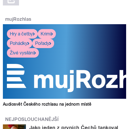
mujRozhlas
Hry a četby
Krimi
Pohádky
Pořady
Živé vysílání
Audiosvět Českého rozhlasu na jednom místě
NEJPOSLOUCHANĚJŠÍ
Jako jeden z prvních Čechů tankoval