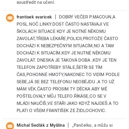
soustředit na učení.
|
frantisek svaricek
DOBRÝ VEČER P.MACOUN,A
POSL.NOČ.LINKY.DOST ČASTO NASTÁVAJI VE
ŠKOLÁCH SITUACE KDY JE NOTNÉ NĚKOMU
ZAVOLAT,TŘEBA LÉKAŘE,POLICII,PROTOŽE ČASTO
DOCHÁZI K NEBEZPEČNÝM SITUACÍM,NO A TAM
DOCHÁZI K SITUACÍM,KDY JE NUTNÉ NĚKOMU
ZAVOLAT. DNESKA JE TAKOVÁ DOBA ,KDY JE TEN
TELEFON ZAPOTŘEBY STÁLE,ŠETŘI SE TÍM
ČAS,POHONNÉ HMOTY,NAKONEC TO VIDÍM PODLE
SEBE,JÁ SE BEZ TELEFONU NEOBÉJDU ,A TO UŽ
MÁM VĚK.ČASTO PROSIM TY DĚCKA ABY MĚ
POŠTELOVALY MŮJ TELEFO.ŘÍKÁSE,CO SE V
MLÁDI NAUČÍŠ,VE STÁŘI JAKO KDYŽ NAJDEŠ.A TO
PLATI O VŠEM.FRANTIŠEK ZE ŽIDLOCHOVIC.
|
Michal Sedlák z Myšlína
„Pančelko, a můžu si