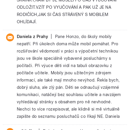
ODLOŽIT.VZÍT PO VYUČOVÁNÍ A PAK UŽ JE NA
RODIČÍCH,JAK SI ČAS STRÁVENÝ S MOBILEM
OHLÍDAJÍ.
|
Daniela z Prahy
Pane Honzo, do školy mobily
nepatří. Při úkolech doma může mobil pomáhat. Pro
rozšiřování vědomostí v práci s výpočetní technikou
jsou ve škole speciálně vybavené posluchárny s
počítači. Při výuce děti vidí na tabuli obrazovku z
počítače učitele. Mobily jsou užitečným zdrojem
informací, ale také mají mnoho nevýhod. Řekla bych,
dobrý sluha, ale zlý pán. Děti se odnaučují vzájemné
komunikaci, natáčejí bez souhlasu učitele a navzájem
vyhledávají stránky s obsahem pro ně nevhodné.
Nechci to více rozepisovat, ale klidně si mě virtuálně
zapište do seznamu posluchačů co říkají NE. Daniela