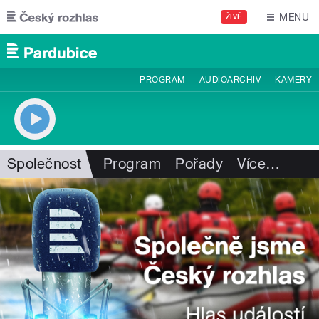
Přejít k hlavnímu obsahu
MENU
ŽIVĚ
PROGRAM
AUDIOARCHIV
KAMERY
Společnost
Program
Pořady
Více
…