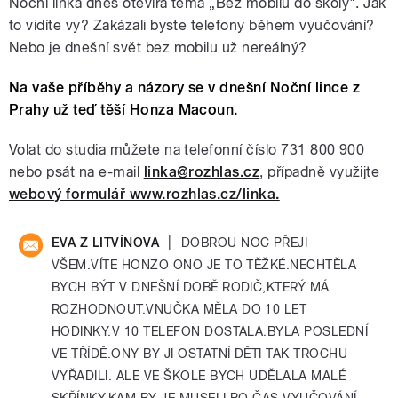
Noční linka dnes otevírá téma „Bez mobilu do školy". Jak
to vidíte vy? Zakázali byste telefony během vyučování?
Nebo je dnešní svět bez mobilu už nereálný?
Na vaše příběhy a názory se v dnešní Noční lince z
Prahy už teď těší Honza Macoun.
Volat do studia můžete na telefonní číslo 731 800 900
nebo psát na e-mail
linka@rozhlas.cz
, případně využijte
webový formulář www.rozhlas.cz/linka.
|
EVA Z LITVÍNOVA
DOBROU NOC PŘEJI
VŠEM.VÍTE HONZO ONO JE TO TĚŽKÉ.NECHTĚLA
BYCH BÝT V DNEŠNÍ DOBĚ RODIČ,KTERÝ MÁ
ROZHODNOUT.VNUČKA MĚLA DO 10 LET
HODINKY.V 10 TELEFON DOSTALA.BYLA POSLEDNÍ
VE TŘÍDĚ.ONY BY JI OSTATNÍ DĚTI TAK TROCHU
VYŘADILI. ALE VE ŠKOLE BYCH UDĚLALA MALÉ
SKŘÍNKY,KAM BY JE MUSELI PO ČAS VYUČOVÁNÍ