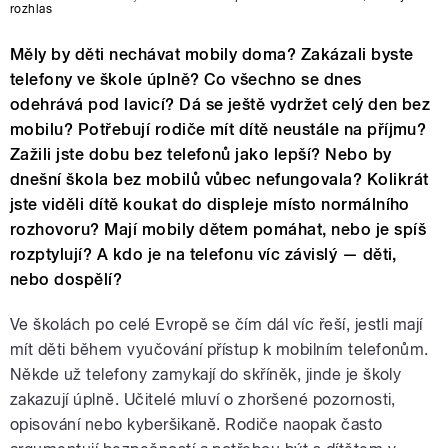
rozhlas
Měly by děti nechávat mobily doma? Zakázali byste
telefony ve škole úplně? Co všechno se dnes
odehrává pod lavicí? Dá se ještě vydržet celý den bez
mobilu? Potřebují rodiče mít dítě neustále na příjmu?
Zažili jste dobu bez telefonů jako lepší? Nebo by
dnešní škola bez mobilů vůbec nefungovala? Kolikrát
jste viděli dítě koukat do displeje místo normálního
rozhovoru? Mají mobily dětem pomáhat, nebo je spíš
rozptylují? A kdo je na telefonu víc závislý — děti,
nebo dospělí?
Ve školách po celé Evropě se čím dál víc řeší, jestli mají
mít děti během vyučování přístup k mobilním telefonům.
Někde už telefony zamykají do skříněk, jinde je školy
zakazují úplně. Učitelé mluví o zhoršené pozornosti,
opisování nebo kyberšikaně. Rodiče naopak často