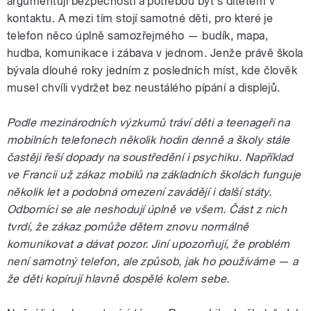
argumentují bezpečností a potřebou být s dítětem v
kontaktu. A mezi tím stojí samotné děti, pro které je
telefon něco úplně samozřejmého — budík, mapa,
hudba, komunikace i zábava v jednom. Jenže právě škola
bývala dlouhé roky jedním z posledních míst, kde člověk
musel chvíli vydržet bez neustálého pípání a displejů.
Podle mezinárodních výzkumů tráví děti a teenageři na
mobilních telefonech několik hodin denně a školy stále
častěji řeší dopady na soustředění i psychiku. Například
ve Francii už zákaz mobilů na základních školách funguje
několik let a podobná omezení zavádějí i další státy.
Odborníci se ale neshodují úplně ve všem. Část z nich
tvrdí, že zákaz pomůže dětem znovu normálně
komunikovat a dávat pozor. Jiní upozorňují, že problém
není samotný telefon, ale způsob, jak ho používáme — a
že děti kopírují hlavně dospělé kolem sebe.