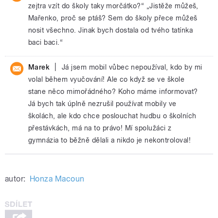
zejtra vzít do školy taky morčátko?“ „Jistěže můžeš,
Mařenko, proč se ptáš? Sem do školy přece můžeš
nosit všechno. Jinak bych dostala od tvého tatínka
baci baci.“
|
Marek
Já jsem mobil vůbec nepoužíval, kdo by mi
volal během vyučování! Ale co když se ve škole
stane něco mimořádného? Koho máme informovat?
Já bych tak úplně nezrušil používat mobily ve
školách, ale kdo chce poslouchat hudbu o školních
přestávkách, má na to právo! Mí spolužáci z
gymnázia to běžně dělali a nikdo je nekontroloval!
autor:
Honza Macoun