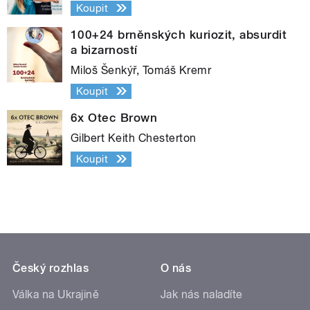
Koupit
100+24 brněnských kuriozit, absurdit
a bizarností
Miloš Šenkýř, Tomáš Kremr
Koupit
6x Otec Brown
Gilbert Keith Chesterton
Koupit
Český rozhlas
O nás
Válka na Ukrajině
Jak nás naladíte