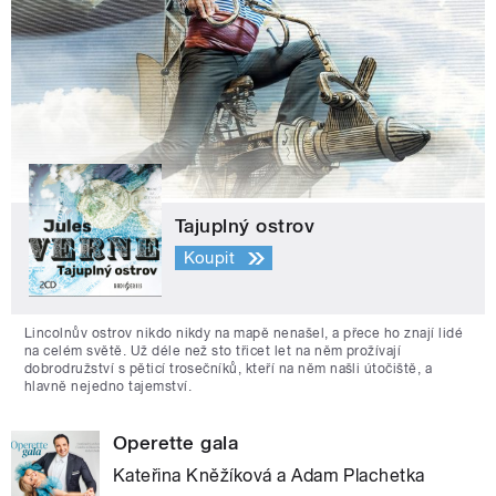
Tajuplný ostrov
Koupit
Lincolnův ostrov nikdo nikdy na mapě nenašel, a přece ho znají lidé
na celém světě. Už déle než sto třicet let na něm prožívají
dobrodružství s pěticí trosečníků, kteří na něm našli útočiště, a
hlavně nejedno tajemství.
Operette gala
Kateřina Kněžíková a Adam Plachetka