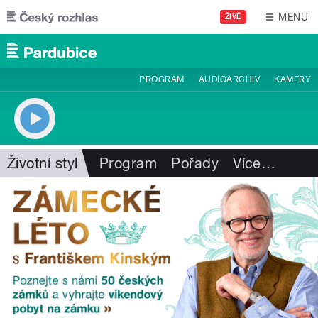
Přejít k hlavnímu obsahu
MENU
ŽIVĚ
PROGRAM
AUDIOARCHIV
KAMERY
Životní styl
Program
Pořady
Více
…