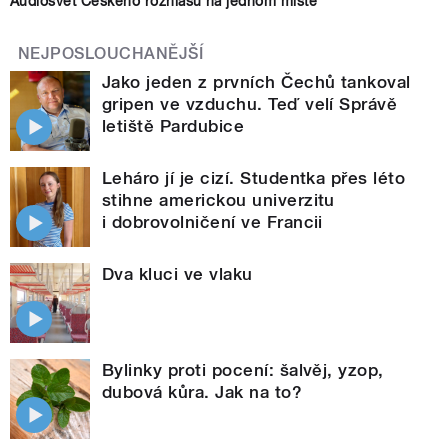
Audiosvět Českého rozhlasu na jednom místě
NEJPOSLOUCHANĚJŠÍ
Jako jeden z prvních Čechů tankoval
gripen ve vzduchu. Teď velí Správě
letiště Pardubice
Leháro jí je cizí. Studentka přes léto
stihne americkou univerzitu
i dobrovolničení ve Francii
Dva kluci ve vlaku
Bylinky proti pocení: šalvěj, yzop,
dubová kůra. Jak na to?