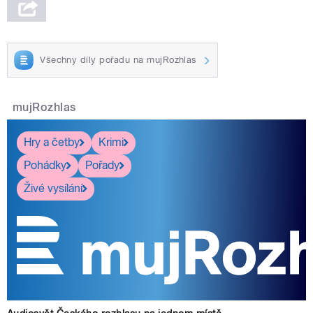
Všechny díly pořadu na mujRozhlas
mujRozhlas
Hry a četby
Krimi
Pohádky
Pořady
Živé vysílání