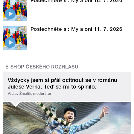
Poslechněte si: My a oni 18. 7. 2026
Poslechněte si: My a oni 11. 7. 2026
E-SHOP ČESKÉHO ROZHLASU
Vždycky jsem si přál ocitnout se v románu
Julese Verna. Teď se mi to splnilo.
Václav Žmolík, moderátor