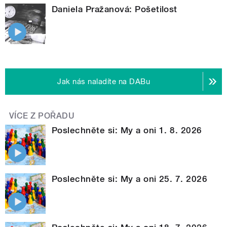
Daniela Pražanová: Pošetilost
Jak nás naladíte na DABu
VÍCE Z POŘADU
Poslechněte si: My a oni 1. 8. 2026
Poslechněte si: My a oni 25. 7. 2026