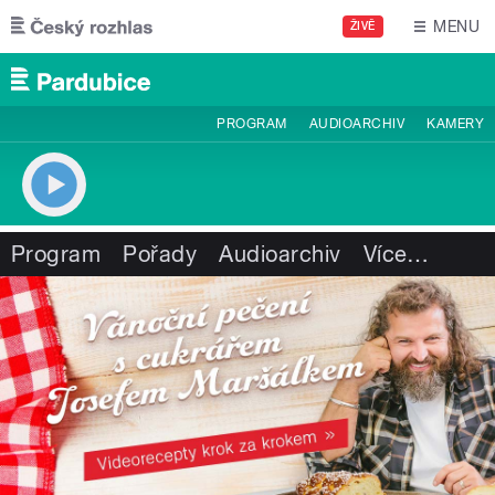
Přejít k hlavnímu obsahu
MENU
ŽIVĚ
PROGRAM
AUDIOARCHIV
KAMERY
Program
Pořady
Audioarchiv
Více
…