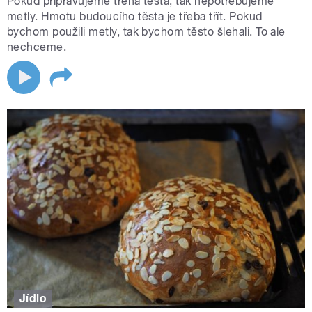
Pokud připravujeme třená těsta, tak nepotřebujeme
metly. Hmotu budoucího těsta je třeba třít. Pokud
bychom použili metly, tak bychom těsto šlehali. To ale
nechceme.
Jídlo