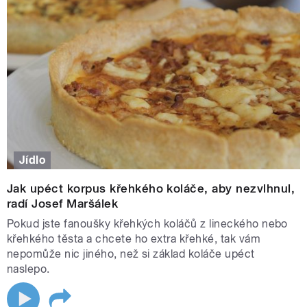
Jídlo
Jak upéct korpus křehkého koláče, aby nezvlhnul,
radí Josef Maršálek
Pokud jste fanoušky křehkých koláčů z lineckého nebo
křehkého těsta a chcete ho extra křehké, tak vám
nepomůže nic jiného, než si základ koláče upéct
naslepo.