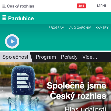
Přejít k hlavnímu obsahu
MENU
ŽIVĚ
PROGRAM
AUDIOARCHIV
KAMERY
Společnost
Program
Pořady
Více
…