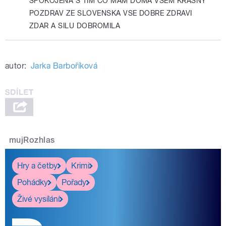
SPOKOJENA S TIM CO MAM DOMA VSEM KRASNY
POZDRAV ZE SLOVENSKA VSE DOBRE ZDRAVI
ZDAR A SILU DOBROMILA
autor:
Jarka Barboříková
mujRozhlas
Hry a četby
Krimi
Pohádky
Pořady
Živé vysílání