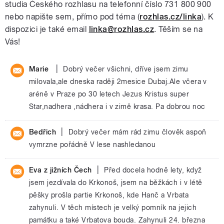
studia Českého rozhlasu na telefonní číslo 731 800 900
nebo napište sem, přímo pod téma (
rozhlas.cz/linka
). K
dispozici je také email
linka@rozhlas.cz
. Těším se na
Vás!
|
Marie
Dobrý večer všichni, dříve jsem zimu
milovala,ale dneska raději 2mesice Dubaj.Ale včera v
aréně v Praze po 30 letech Jezus Kristus super
Star,nadhera ,nádhera i v zimě krasa. Pa dobrou noc
|
Bedřich
Dobrý večer mám rád zimu člověk aspoň
vymrzne pořádně V lese nashledanou
|
Eva z jižních Čech
Před docela hodně lety, když
jsem jezdívala do Krkonoš, jsem na běžkách i v létě
pěšky prošla partie Krkonoš, kde Hanč a Vrbata
zahynuli. V těch místech je velký pomník na jejich
památku a také Vrbatova bouda. Zahynuli 24. března