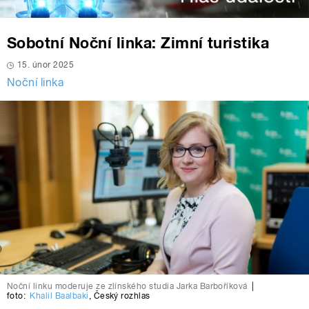
Sobotní Noční linka: Zimní turistika
15. únor 2025
Noční linka
Noční linku moderuje ze zlínského studia Jarka Barboříková
|
foto:
Khalil Baalbaki
,
Český rozhlas