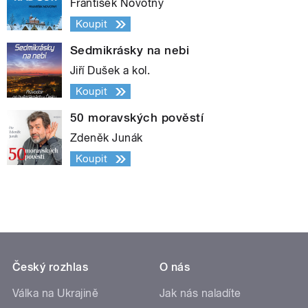
František Novotný
Koupit
Sedmikrásky na nebi
Jiří Dušek a kol.
Koupit
50 moravských pověstí
Zdeněk Junák
Koupit
Český rozhlas
O nás
Válka na Ukrajině
Jak nás naladíte