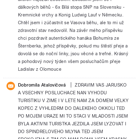
dálkových běhů - 6x Bílá stopa SNP na Slovensku -
Kremnické vrchy a Konig Ludwig Lauf v Německu.
Chtěl jsem i zúčastnit se Vasova běhu, ale to mi už
zdravotní stav nedovolil. Na závěr mého příspěvku
chci pozdravit autentického hanáka Bohumíra ze
Šternberka, jehož příspěvky, pokud mu štěstí přeje a
dovolá se do noční linky, jsou věcné a trefné. Krásný
a pohodový nový týden všem posluchačům přeje
Ladislav z Olomouce
|
Dobromila Atalovičová
ZDRAVIM VAS JARUSKO
A VSECHNY POSLUCHACE NAN VYHODU
TURISTIKU V ZIME I V LETE NAM ZA DOMEM VELKY
KOPEC Z VYHLEDRM DO DALEKEHO OKKOLI TED
PO MOJEM URAZE MI TO STACI V MLADOSTI JSEM
BYLA AKTIVNI TURISTKA JEZDILA JSEM LYZOVAT I
DO SPINDRELOVEHO MLYNA TED JSEM