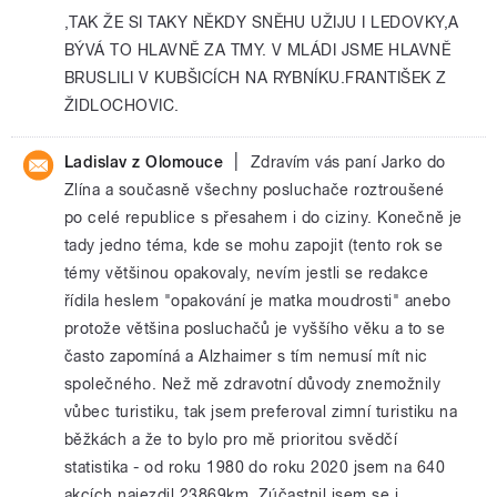
,TAK ŽE SI TAKY NĚKDY SNĚHU UŽIJU I LEDOVKY,A
BÝVÁ TO HLAVNĚ ZA TMY. V MLÁDI JSME HLAVNĚ
BRUSLILI V KUBŠICÍCH NA RYBNÍKU.FRANTIŠEK Z
ŽIDLOCHOVIC.
|
Ladislav z Olomouce
Zdravím vás paní Jarko do
Zlína a současně všechny posluchače roztroušené
po celé republice s přesahem i do ciziny. Konečně je
tady jedno téma, kde se mohu zapojit (tento rok se
témy většinou opakovaly, nevím jestli se redakce
řídila heslem "opakování je matka moudrosti" anebo
protože většina posluchačů je vyššího věku a to se
často zapomíná a Alzhaimer s tím nemusí mít nic
společného. Než mě zdravotní důvody znemožnily
vůbec turistiku, tak jsem preferoval zimní turistiku na
běžkách a že to bylo pro mě prioritou svědčí
statistika - od roku 1980 do roku 2020 jsem na 640
akcích najezdil 23869km. Zúčastnil jsem se i