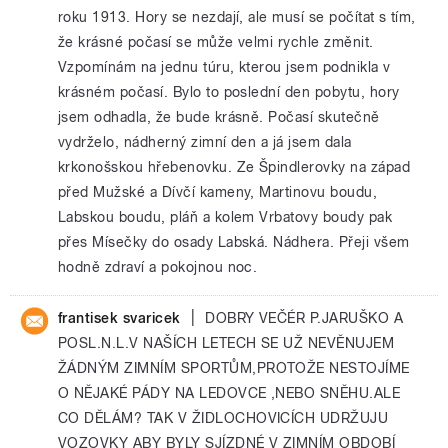
roku 1913. Hory se nezdají, ale musí se počítat s tím,
že krásné počasí se může velmi rychle změnit.
Vzpomínám na jednu túru, kterou jsem podnikla v
krásném počasí. Bylo to poslední den pobytu, hory
jsem odhadla, že bude krásně. Počasí skutečně
vydrželo, nádherný zimní den a já jsem dala
krkonošskou hřebenovku. Ze Špindlerovky na západ
před Mužské a Dívčí kameny, Martinovu boudu,
Labskou boudu, pláň a kolem Vrbatovy boudy pak
přes Mísečky do osady Labská. Nádhera. Přeji všem
hodně zdraví a pokojnou noc.
|
frantisek svaricek
DOBRY VEČÉR P.JARUŠKO A
POSL.N.L.V NAŠÍCH LETECH SE UŽ NEVĚNUJEM
ŽÁDNÝM ZIMNÍM SPORTŮM,PROTOŽE NESTOJÍME
O NĚJAKÉ PÁDY NA LEDOVCE ,NEBO SNĚHU.ALE
CO DĚLÁM? TAK V ŽIDLOCHOVICÍCH UDRŽUJU
VOZOVKY ABY BYLY SJÍZDNÉ V ZIMNÍM OBDOBÍ