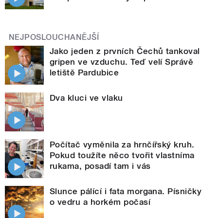
NEJPOSLOUCHANĚJŠÍ
Jako jeden z prvních Čechů tankoval
gripen ve vzduchu. Teď velí Správě
letiště Pardubice
Dva kluci ve vlaku
Počítač vyměnila za hrnčířský kruh.
Pokud toužíte něco tvořit vlastníma
rukama, posadí tam i vás
Slunce pálící i fata morgana. Písničky
o vedru a horkém počasí