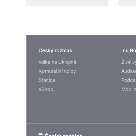
Český rozhlas
mujRo
Válka na Ukrajině
Živé v
Komunální volby
Audioa
Stanice
Podca
eShop
Mobiln