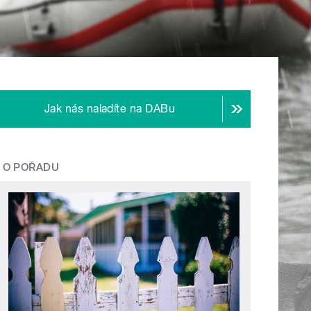
Jak nás naladíte na DABu
O POŘADU