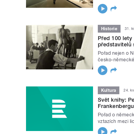
Historie
31. 
Před 100 lety
představitelů
Pořad nejen o N
česko-německé h
Kultura
24. k
Svět knihy: P
Frankenbergu
Pořad o německ
vztazích mezi l