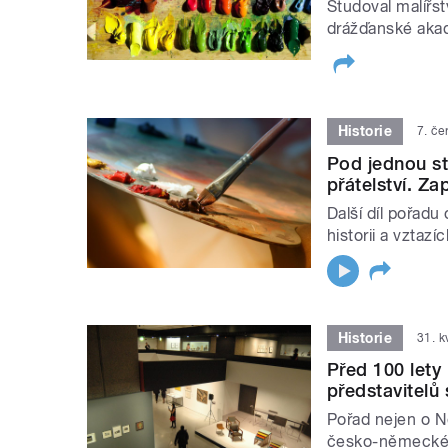
Studoval malířs
drážďanské aka
Historie
7. č
Pod jednou s
přátelství. Z
Další díl pořa
historii a vztaz
Historie
31. 
Před 100 lety
představitelů
Pořad nejen o N
česko-německé h