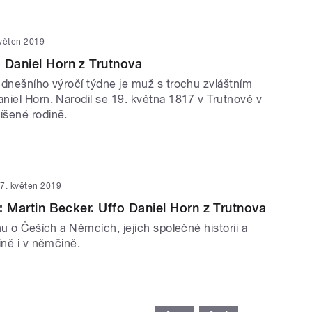
květen 2019
 Daniel Horn z Trutnova
 dnešního výročí týdne je muž s trochu zvláštním
niel Horn. Narodil se 19. května 1817 v Trutnově v
íšené rodině.
7. květen 2019
y: Martin Becker. Uffo Daniel Horn z Trutnova
nu o Češích a Němcích, jejich společné historii a
ině i v němčině.