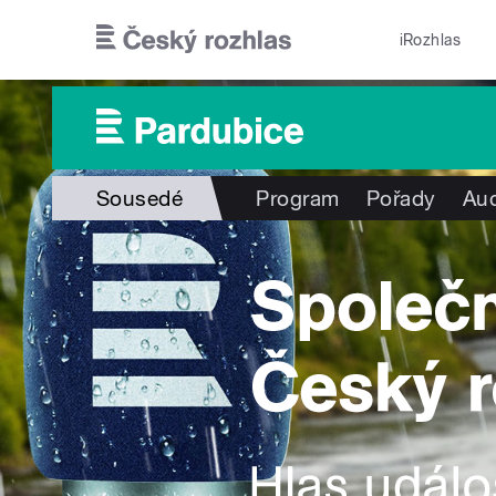
Přejít k hlavnímu obsahu
iRozhlas
Sousedé
Program
Pořady
Aud