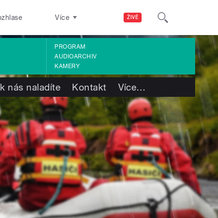
ozhlase
Více
ŽIVĚ
PROGRAM
AUDIOARCHIV
KAMERY
k nás naladíte
Kontakt
Více
…