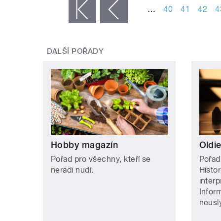
…
40
41
42
4
« první
‹ předchozí
DALŠÍ POŘADY
Hobby magazín
Oldie
Pořad pro všechny, kteří se
Pořad
neradi nudí.
Histor
inter
Infor
neusly