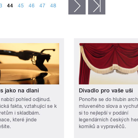
3
44
45
46
47
48
následující ›
poslední »
s jako na dlani
Divadlo pro vaše uši
 nabízí pohled odjinud.
Ponořte se do hlubin arch
ická fakta, vztahující se k
mluveného slova a vychut
pretům i skladbám.
si to nejlepší v podání
mace, které jinde
legendárních českých he
šíte.
komiků a vypravěčů.