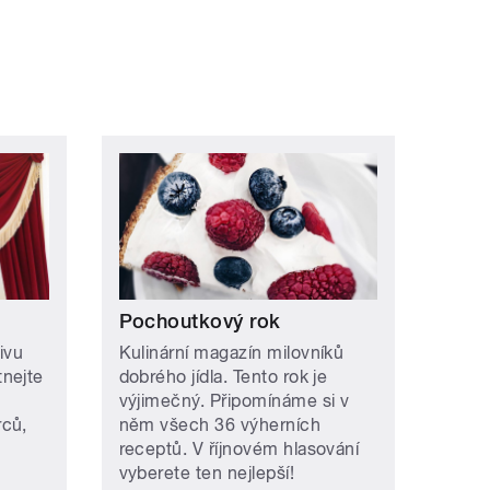
Pochoutkový rok
ivu
Kulinární magazín milovníků
nejte
dobrého jídla. Tento rok je
výjimečný. Připomínáme si v
rců,
něm všech 36 výherních
receptů. V říjnovém hlasování
vyberete ten nejlepší!