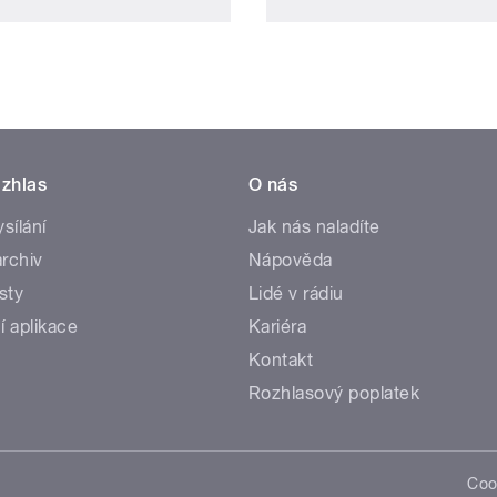
zhlas
O nás
ysílání
Jak nás naladíte
rchiv
Nápověda
sty
Lidé v rádiu
í aplikace
Kariéra
Kontakt
Rozhlasový poplatek
Coo