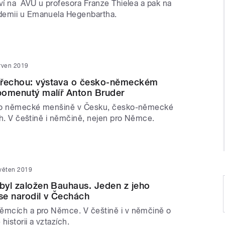
tví na AVU u profesora Franze Thielea a pak na
demii u Emanuela Hegenbartha.
erven 2019
třechou: výstava o česko-německém
apomenutý malíř Anton Bruder
du o německé menšině v Česku, česko-německé
ích. V češtině i němčině, nejen pro Němce.
květen 2019
 byl založen Bauhaus. Jeden z jeho
 se narodil v Čechách
ěmcích a pro Němce. V češtině i v němčině o
istorii a vztazích.