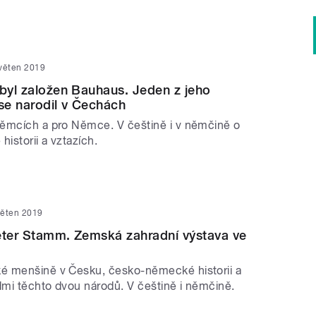
květen 2019
 byl založen Bauhaus. Jeden z jeho
 se narodil v Čechách
ěmcích a pro Němce. V češtině i v němčině o
istorii a vztazích.
věten 2019
eter Stamm. Zemská zahradní výstava ve
é menšině v Česku, česko-německé historii a
idmi těchto dvou národů. V češtině i němčině.