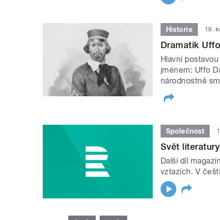
Historie
19. 
Dramatik Uffo
Hlavní postavou
jménem: Uffo Da
národnostně sm
Společnost
1
Svět literatur
Další díl magazí
vztazích. V češt
STRÁNKY