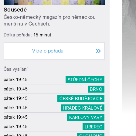
Sousedé
Česko-německý magazín pro německou
menšinu v Čechách.
Délka pořadu:
15 minut
Více o pořadu
Čas vysílání
pátek 19:45
STŘEDNÍ ČECHY
pátek 19:45
BRNO
pátek 19:45
ČESKÉ BUDĚJOVICE
pátek 19:45
HRADEC KRÁLOVÉ
pátek 19:45
KARLOVY VARY
pátek 19:45
LIBEREC