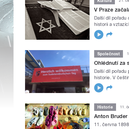
Kultura
21. č
V Praze začal
Další díl pořa
historii a vztaz
Společnost
1
Ohlédnutí za 
Další díl pořad
historie. V češt
Historie
11. 
Anton Bruder 
11. června 1898