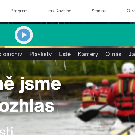
Program
mujRozhlas
Stanice
O r
ioarchiv
Playlisty
Lidé
Kamery
O nás
Ja