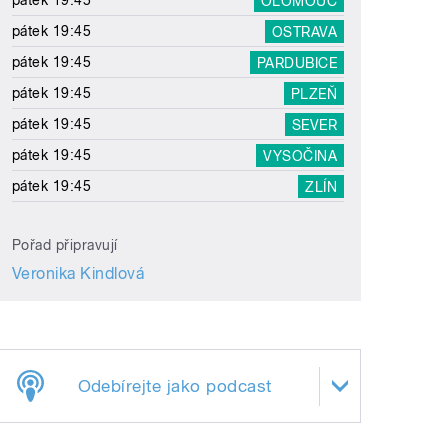
pátek 19:45
OLOMOUC
pátek 19:45
OSTRAVA
pátek 19:45
PARDUBICE
pátek 19:45
PLZEŇ
pátek 19:45
SEVER
pátek 19:45
VYSOČINA
pátek 19:45
ZLÍN
Pořad připravují
Veronika Kindlová
Odebírejte jako podcast