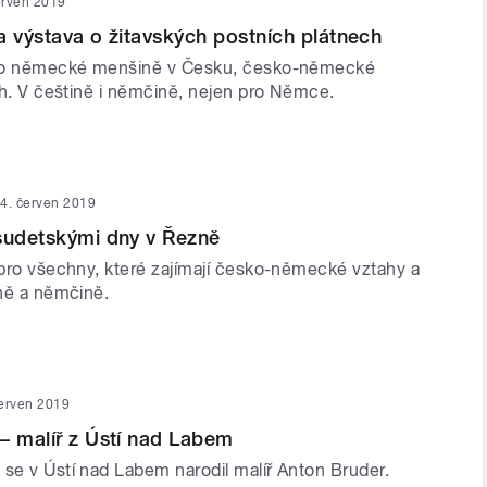
erven 2019
a výstava o žitavských postních plátnech
du o německé menšině v Česku, česko-německé
ích. V češtině i němčině, nejen pro Němce.
4. červen 2019
sudetskými dny v Řezně
u pro všechny, které zajímají česko-německé vztahy a
ině a němčině.
červen 2019
– malíř z Ústí nad Labem
 se v Ústí nad Labem narodil malíř Anton Bruder.