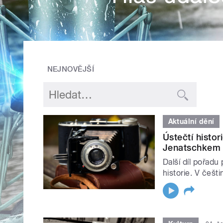
NEJNOVĚJŠÍ
Aktuální dění
Ústečtí histor
Jenatschkem
Další díl pořad
historie. V češt