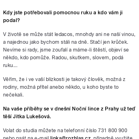
Kdy jste potřebovali pomocnou ruku a kdo vám ji
podal?
V životě se může stát ledacos, mnohdy ani ne naší vinou,
a najednou jako bychom stáli na dně. Stačí jen krůček.
Nevíme si rady, jsme zoufalí a máme-li štěstí, objeví se
někdo, kdo pomůže. Radou, skutkem, slovem, podá
ruku...
Věřím, že i ve vaší blízkosti je takový člověk, možná z
rodiny, možná přítel anebo někdo, u koho byste to
nečekali.
Na vaše příběhy se v dnešní Noční lince z Prahy už teď
těší Jitka Lukešová.
Volat do studia můžete na telefonní číslo 731 800 900
nebo psát na e-mail
linka@rozhlas.cz
, případně využijte