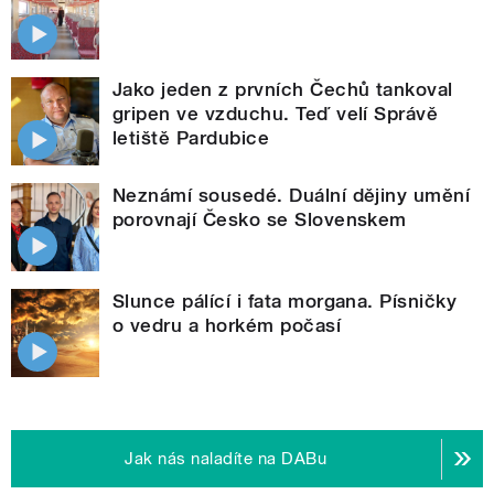
Jako jeden z prvních Čechů tankoval
gripen ve vzduchu. Teď velí Správě
letiště Pardubice
Neznámí sousedé. Duální dějiny umění
porovnají Česko se Slovenskem
Slunce pálící i fata morgana. Písničky
o vedru a horkém počasí
Jak nás naladíte na DABu