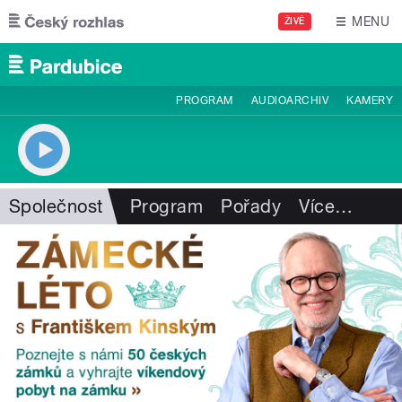
Přejít k hlavnímu obsahu
MENU
ŽIVĚ
PROGRAM
AUDIOARCHIV
KAMERY
Společnost
Program
Pořady
Více
…