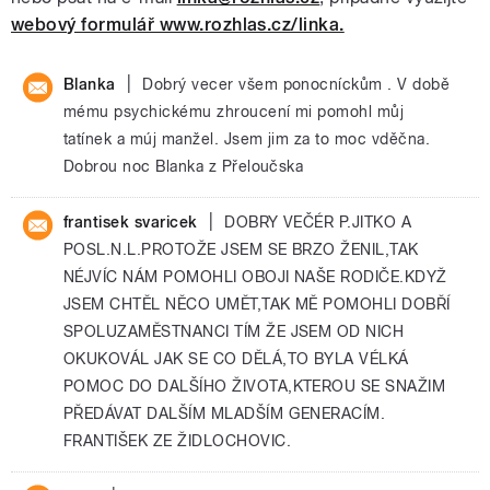
webový formulář www.rozhlas.cz/linka.
|
Blanka
Dobrý vecer všem ponocníckům . V době
mému psychickému zhroucení mi pomohl můj
tatínek a múj manžel. Jsem jim za to moc vděčna.
Dobrou noc Blanka z Přeloučska
|
frantisek svaricek
DOBRY VEČÉR P.JITKO A
POSL.N.L.PROTOŽE JSEM SE BRZO ŽENIL,TAK
NÉJVÍC NÁM POMOHLI OBOJI NAŠE RODIČE.KDYŽ
JSEM CHTĚL NĚCO UMĚT,TAK MĚ POMOHLI DOBŘÍ
SPOLUZAMĚSTNANCI TÍM ŽE JSEM OD NICH
OKUKOVÁL JAK SE CO DĚLÁ,TO BYLA VÉLKÁ
POMOC DO DALŠÍHO ŽIVOTA,KTEROU SE SNAŽIM
PŘEDÁVAT DALŠÍM MLADŠÍM GENERACÍM.
FRANTIŠEK ZE ŽIDLOCHOVIC.