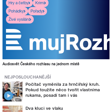
Hry a četby
Krimi
Pohádky
Pořady
Živé vysílání
Audiosvět Českého rozhlasu na jednom místě
NEJPOSLOUCHANĚJŠÍ
Počítač vyměnila za hrnčířský kruh.
Pokud toužíte něco tvořit vlastníma
rukama, posadí tam i vás
Dva kluci ve vlaku