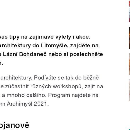
s tipy na zajímavé výlety i akce.
architektury do Litomyšle, zajděte na
o Lázní Bohdaneč nebo si poslechněte
h.
 architektury. Podíváte se tak do běžně
e zúčastnit různých workshopů, zajít na
y a mnoho dalšího. Program najdete na
em Archimyšl 2021.
vojanově