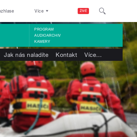
ozhlase
Více
ŽIVĚ
PROGRAM
AUDIOARCHIV
KAMERY
Jak nás naladíte
Kontakt
Více
…