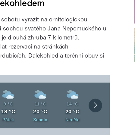
lekohledem
sobotu vyrazit na ornitologickou
ed sochou svatého Jana Nepomuckého u
je dlouhá zhruba 7 kilometrů.
at rezervaci na stránkách
ubicích. Dalekohled a terénní obuv si
Noční
Noční
Noční
9 °C
11 °C
14 °C
Zobrazit
teplota
teplota
teplota
Denní
Denní
Denní
18 °C
20 °C
20 °C
celou
teplota
teplota
teplota
Den
Den
Den
Pátek
Sobota
Neděle
předpověď