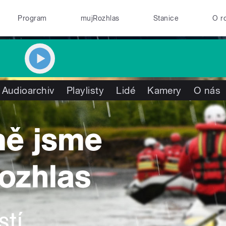
Program
mujRozhlas
Stanice
O r
Audioarchiv
Playlisty
Lidé
Kamery
O nás