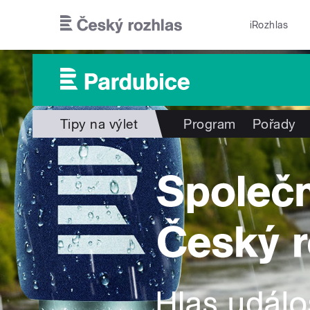
Přejít k hlavnímu obsahu
iRozhlas
Tipy na výlet
Program
Pořady