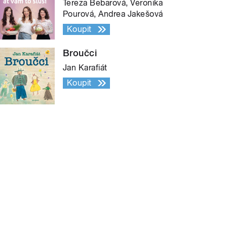
Tereza Bebarová, Veronika
Pourová, Andrea Jakešová
Koupit
Broučci
Jan Karafiát
Koupit