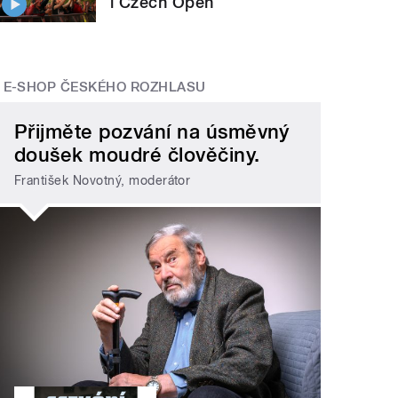
i Czech Open
E-SHOP ČESKÉHO ROZHLASU
Přijměte pozvání na úsměvný
doušek moudré člověčiny.
František Novotný, moderátor