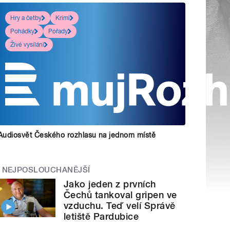
Hry a četby
Krimi
Pohádky
Pořady
Živé vysílání
Audiosvět Českého rozhlasu na jednom místě
NEJPOSLOUCHANĚJŠÍ
Jako jeden z prvních
Čechů tankoval gripen ve
vzduchu. Teď velí Správě
letiště Pardubice