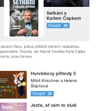
Setkání s
Karlem Čapkem
Koupit
Literární fikce, pokus přiblížit literární nadsázkou
spisovatele, filozofa, ale hlavně člověka Karla Čapka
trochu jinou formou.
Hurvínkovy příhody 5
Miloš Kirschner a Helena
Štáchová
Koupit
Jezte, ať vám to sluší