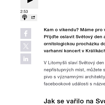
2:53
Kam o víkendu? Máme pro vá
Přijďte oslavit Světový den 
ornitologickou procházku d
varhanní koncert v Králíkác
V Litomyšli slaví Světový den
nepřístupných míst, můžete s
pivo s významnými architekt
facebookové události s názv
Jak se vařilo na S