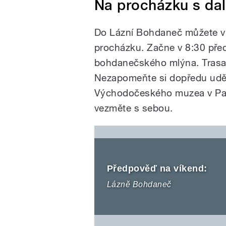
Na procházku s da
Do Lázní Bohdaneč můžete v 
procházku. Začne v 8:30 př
bohdanečského mlýna. Trasa 
Nezapomeňte si dopředu uděl
Východočeského muzea v Pard
vezměte s sebou.
Předpověď na víkend:
Lázně Bohdaneč