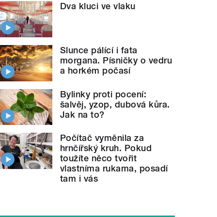
Dva kluci ve vlaku
Slunce pálící i fata
morgana. Písničky o vedru
a horkém počasí
Bylinky proti pocení:
šalvěj, yzop, dubová kůra.
Jak na to?
Počítač vyměnila za
hrnčířský kruh. Pokud
toužíte něco tvořit
vlastníma rukama, posadí
tam i vás