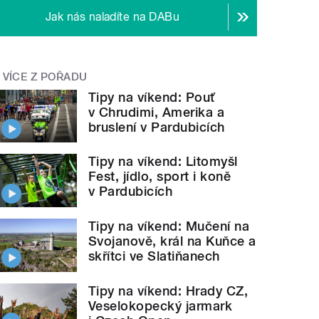
Jak nás naladíte na DABu
VÍCE Z POŘADU
Tipy na víkend: Pouť
v Chrudimi, Amerika a
bruslení v Pardubicích
Tipy na víkend: Litomyšl
Fest, jídlo, sport i koně
v Pardubicích
Tipy na víkend: Mučení na
Svojanově, král na Kuňce a
skřítci ve Slatiňanech
Tipy na víkend: Hrady CZ,
Veselokopecký jarmark