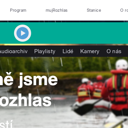
Program
mujRozhlas
Stanice
O r
Audioarchiv
Playlisty
Lidé
Kamery
O nás