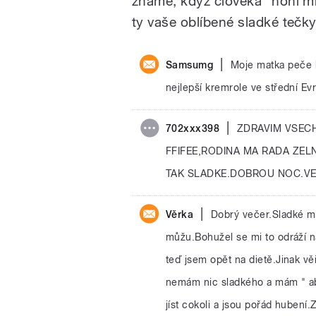
známe, když člověka "honí ml
ty vaše oblíbené sladké tečk
|
Samsumg
Moje matka peče kr
nejlepší kremrole ve střední Ev
|
702xxx398
ZDRAVIM VSEC
FFIFEE,RODINA MA RADA ZE
TAK SLADKE.DOBROU NOC.VE
|
Věrka
Dobrý večer.Sladké mi
můžu.Bohužel se mi to odráží n
teď jsem opět na dietě.Jinak v
nemám nic sladkého a mám " abs
jíst cokoli a jsou pořád huben