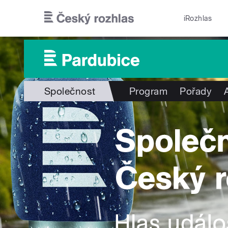
Přejít k hlavnímu obsahu
iRozhlas
Společnost
Program
Pořady