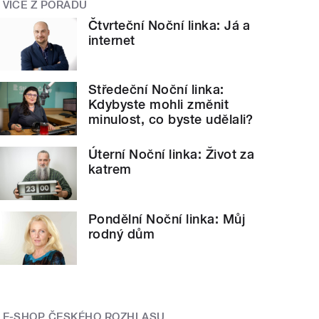
VÍCE Z POŘADU
Čtvrteční Noční linka: Já a
internet
Středeční Noční linka:
Kdybyste mohli změnit
minulost, co byste udělali?
Úterní Noční linka: Život za
katrem
Pondělní Noční linka: Můj
rodný dům
E-SHOP ČESKÉHO ROZHLASU