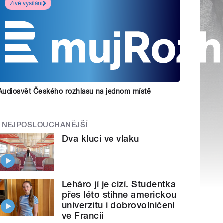
Živé vysílání
Audiosvět Českého rozhlasu na jednom místě
NEJPOSLOUCHANĚJŠÍ
Dva kluci ve vlaku
Leháro jí je cizí. Studentka
přes léto stihne americkou
univerzitu i dobrovolničení
ve Francii