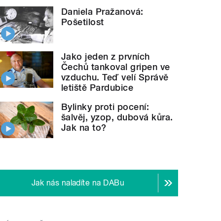
Daniela Pražanová:
Pošetilost
Jako jeden z prvních
Čechů tankoval gripen ve
vzduchu. Teď velí Správě
letiště Pardubice
Bylinky proti pocení:
šalvěj, yzop, dubová kůra.
Jak na to?
Jak nás naladíte na DABu