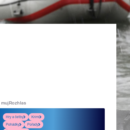
mujRozhlas
Hry a četby
Krimi
Pohádky
Pořady