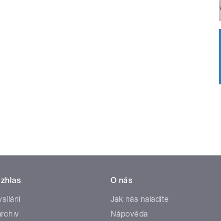
zhlas
O nás
ysílání
Jak nás naladíte
rchiv
Nápověda