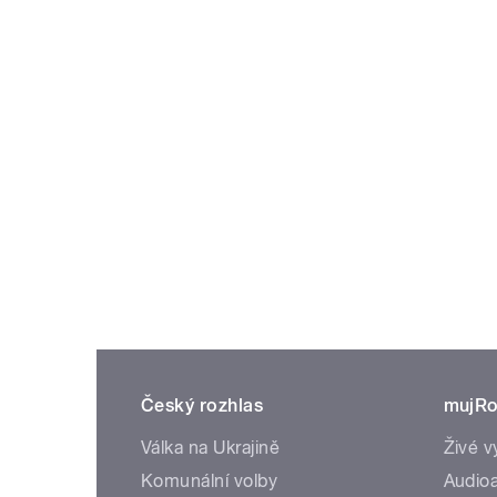
Český rozhlas
mujRo
Válka na Ukrajině
Živé v
Komunální volby
Audioa