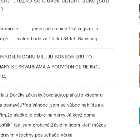
sná", těžko se člověk ubrání. Jaké jsou
y?
emrole ........ jeden pán o nich říká že jsou to
ropě..... matce bude za 14 dní 84 let..Samsung
HNY.DELSI DOBU MILUJU BONBONIERU TO
LNAKY SE SKVARKAMA A PODVODNICE NEJSOU
RA.
luju.Dortíky,zákusky,čokolády,oplatky,to všechno
a postavě.Přes Vánoce jsem se vůbec nehlídala a
ěřím,že sladké,je dobré na nervy.Já když doma
ťák" tak jsem protivná.Závidím lidem,kteří můżou
í.Zdravím všechny posluchače.Věrka