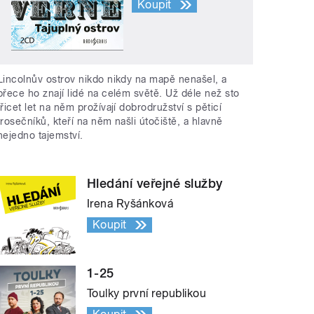
Koupit
Lincolnův ostrov nikdo nikdy na mapě nenašel, a
přece ho znají lidé na celém světě. Už déle než sto
třicet let na něm prožívají dobrodružství s pěticí
trosečníků, kteří na něm našli útočiště, a hlavně
nejedno tajemství.
Hledání veřejné služby
Irena Ryšánková
Koupit
1-25
Toulky první republikou