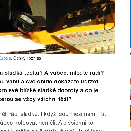
Kubala
,
Český rozhlas
á sladká tečka? A vůbec, mlsáte rádi?
ou váhu a své chutě dokážete udržet
pro své blízké sladké dobroty a co je
terou se vždy všichni těší?
li rádi sladké. I když jsou mezi námi i ti,
ůbec holdovat neměli. Ale všichni to