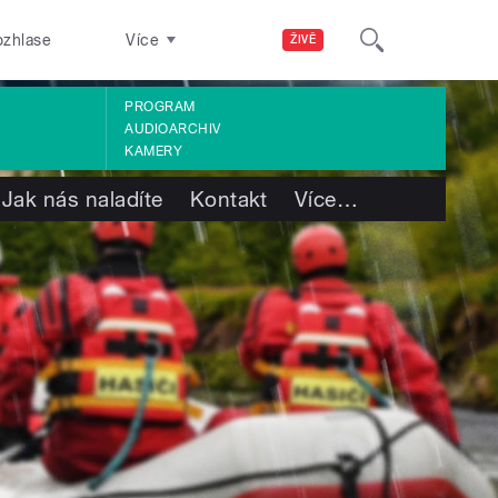
ozhlase
Více
ŽIVĚ
PROGRAM
AUDIOARCHIV
KAMERY
Jak nás naladíte
Kontakt
Více
…