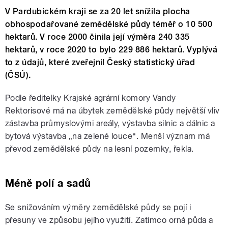
V Pardubickém kraji se za 20 let snížila plocha
obhospodařované zemědělské půdy téměř o 10 500
hektarů. V roce 2000 činila její výměra 240 335
hektarů, v roce 2020 to bylo 229 886 hektarů. Vyplývá
to z údajů, které zveřejnil Český statistický úřad
(ČSÚ).
Podle ředitelky Krajské agrární komory Vandy
Rektorisové má na úbytek zemědělské půdy největší vliv
zástavba průmyslovými areály, výstavba silnic a dálnic a
bytová výstavba „na zelené louce“. Menší význam má
převod zemědělské půdy na lesní pozemky, řekla.
Méně polí a sadů
Se snižováním výměry zemědělské půdy se pojí i
přesuny ve způsobu jejího využití. Zatímco orná půda a