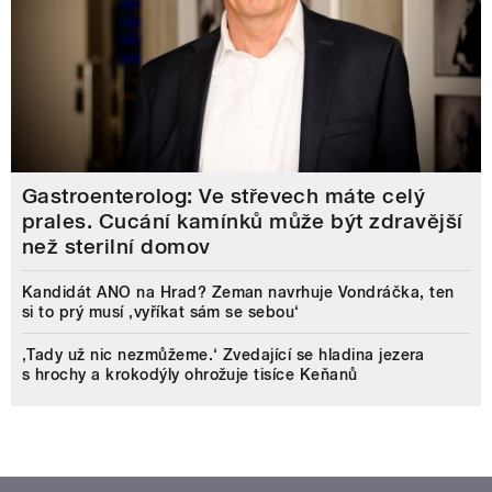
Gastroenterolog: Ve střevech máte celý
prales. Cucání kamínků může být zdravější
než sterilní domov
Kandidát ANO na Hrad? Zeman navrhuje Vondráčka, ten
si to prý musí ‚vyříkat sám se sebou‘
‚Tady už nic nezmůžeme.‘ Zvedající se hladina jezera
s hrochy a krokodýly ohrožuje tisíce Keňanů