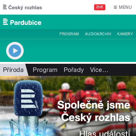
Přejít k hlavnímu obsahu
MENU
ŽIVĚ
PROGRAM
AUDIOARCHIV
KAMERY
Příroda
Program
Pořady
Více
…