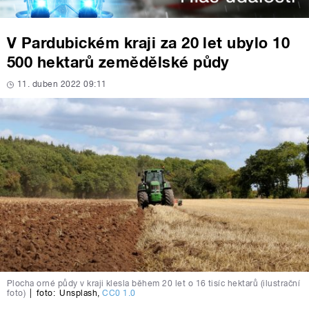
V Pardubickém kraji za 20 let ubylo 10
500 hektarů zemědělské půdy
11. duben 2022 09:11
Plocha orné půdy v kraji klesla během 20 let o 16 tisíc hektarů (ilustrační
foto)
|
foto:
Unsplash
,
CC0 1.0