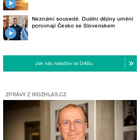
Neznámí sousedé. Duální dějiny umění
porovnají Česko se Slovenskem
Jak nás naladíte na DABu
ZPRÁVY Z IROZHLAS.CZ