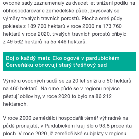
ovocné sady zaznamenaly za dvacet let snížení podílu na
obhospodařované zemědělské půdě, zvyšovaly se
výměry trvalých travních porostů. Plocha orné půdy
poklesla z 189 700 hektarů v roce 2000 na 173 760
hektarů v roce 2020, trvalých travních porostů přibylo
z 49 562 hektarů na 55 446 hektarů.
Boj o každý metr. Ekologové v pardubickém
Červeňáku obnovují starý třešňový sad
Výměra ovocných sadů se za 20 let snížila o 50 hektarů
na 460 hektarů. Na orné půdě se v regionu nejvíce
pěstují obiloviny, v roce 2020 to bylo na 86 212
hektarech.
V roce 2000 zemědělci hospodařili téměř výhradně na
půdě pronajaté, v Pardubickém kraji šlo o 93,8 procenta
ploch. V roce 2020 již zemědělské subjekty v regionu