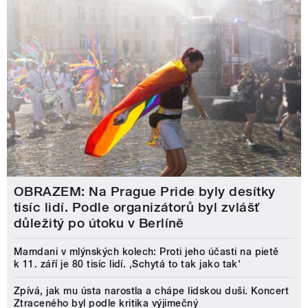
OBRAZEM: Na Prague Pride byly desítky
tisíc lidí. Podle organizátorů byl zvlášť
důležitý po útoku v Berlíně
Mamdani v mlýnských kolech: Proti jeho účasti na pietě
k 11. září je 80 tisíc lidí. ‚Schytá to tak jako tak'
Zpívá, jak mu ústa narostla a chápe lidskou duši. Koncert
Ztraceného byl podle kritika výjimečný