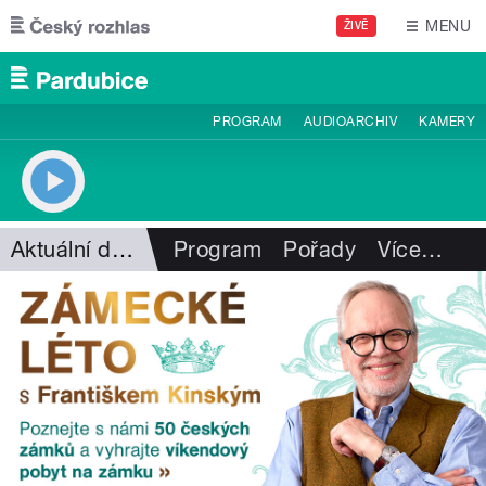
Přejít k hlavnímu obsahu
MENU
ŽIVĚ
PROGRAM
AUDIOARCHIV
KAMERY
Aktuální dění
Program
Pořady
Více
…