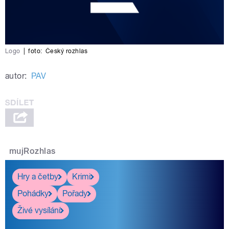
Logo
|
foto:
Český rozhlas
autor:
PAV
mujRozhlas
Hry a četby
Krimi
Pohádky
Pořady
Živé vysílání