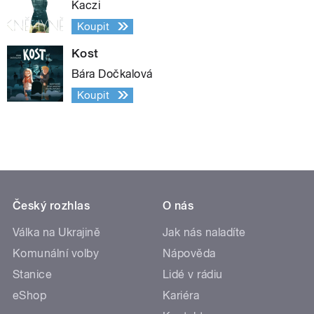
Kaczi
Koupit
Kost
Bára Dočkalová
Koupit
Český rozhlas
O nás
Válka na Ukrajině
Jak nás naladíte
Komunální volby
Nápověda
Stanice
Lidé v rádiu
eShop
Kariéra