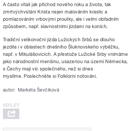
A často vítali jak příchod nového roku a života, tak
zmrtvýchvstání Krista nejen malováním kraslic a
pomlazováním vrbovými proutky, ale i velmi obřadním
způsobem, např. slavnostními jízdami na koních.
Tradiční velikonoční jízda Lužických Srbů se dlouho
jezdila i v oblastech dnešního Šluknovskeho výběžku,
např. v Mikulášovicích. A přestože Lužické Srby vnímáme
jako národnostní menšinu, usazenou na území Německa,
s Čechy mají víc společného, než si dnes
myslíme. Poslechněte si Folklorní notování.
autor:
Markéta Ševčíková