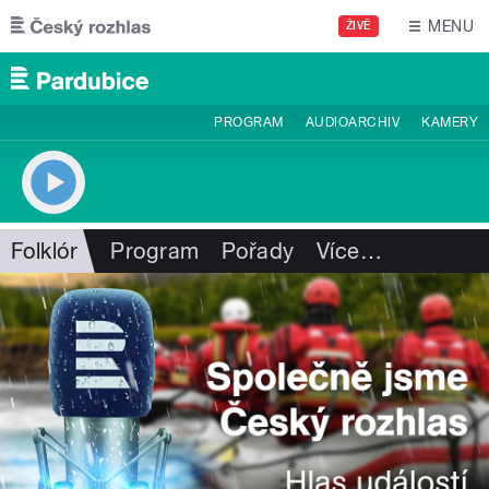
Přejít k hlavnímu obsahu
MENU
ŽIVĚ
PROGRAM
AUDIOARCHIV
KAMERY
Folklór
Program
Pořady
Více
…