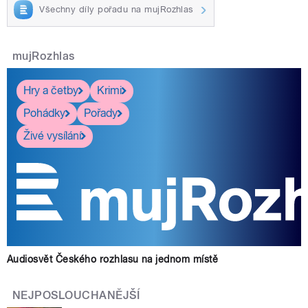
Všechny díly pořadu na mujRozhlas
mujRozhlas
Hry a četby
Krimi
Pohádky
Pořady
Živé vysílání
Audiosvět Českého rozhlasu na jednom místě
NEJPOSLOUCHANĚJŠÍ