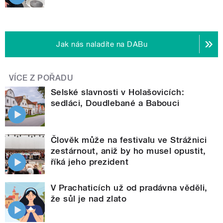
Jak nás naladíte na DABu
VÍCE Z POŘADU
Selské slavnosti v Holašovicích:
sedláci, Doudlebané a Babouci
Člověk může na festivalu ve Strážnici
zestárnout, aniž by ho musel opustit,
říká jeho prezident
V Prachaticích už od pradávna věděli,
že sůl je nad zlato