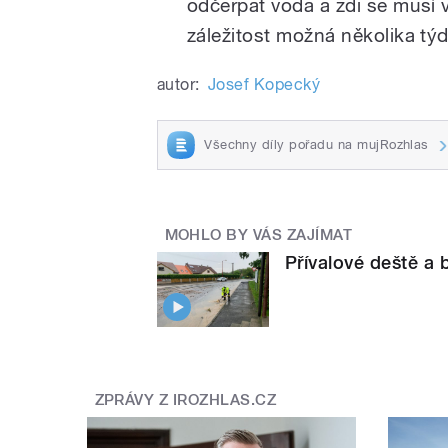
odčerpat voda a zdi se musí 
záležitost možná několika týd
autor:
Josef Kopecký
Všechny díly pořadu na mujRozhlas
MOHLO BY VÁS ZAJÍMAT
Přívalové deště a 
ZPRÁVY Z IROZHLAS.CZ