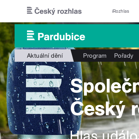
Přejít k hlavnímu obsahu
iRozhlas
Aktuální dění
Program
Pořady