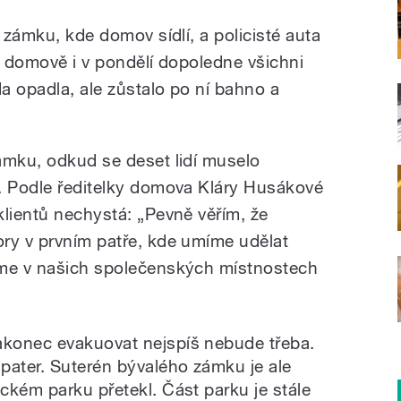
m zámku, kde domov sídlí, a policisté auta
V domově i v pondělí dopoledne všichni
da opadla, ale zůstalo po ní bahno a
ámku, odkud se deset lidí muselo
. Podle ředitelky domova Kláry Husákové
klientů nechystá: „Pevně věřím, že
ry v prvním patře, kde umíme udělat
eme v našich společenských místnostech
konec evakuovat nejspíš nebude třeba.
pater. Suterén bývalého zámku je ale
ckém parku přetekl. Část parku je stále