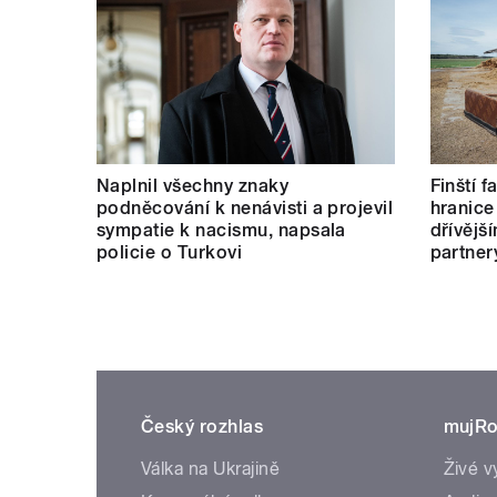
Naplnil všechny znaky
Finští 
podněcování k nenávisti a projevil
hranice
sympatie k nacismu, napsala
dřívějš
policie o Turkovi
partner
Český rozhlas
mujRo
Válka na Ukrajině
Živé v