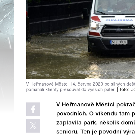
V Heřmanově Městci 14. června 2020 po silných dešt
pomáhali klienty přesouvat do vyšších pater
|
foto:
J
V Heřmanově Městci pokrač
povodních. O víkendu tam p
zaplavila park, několik dom
seniorů. Ten je povodní výr