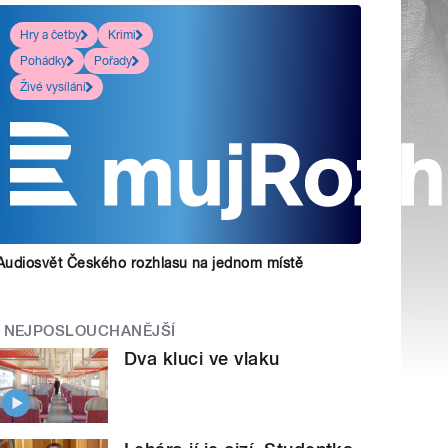
Hry a četby
Krimi
Pohádky
Pořady
Živé vysílání
Audiosvět Českého rozhlasu na jednom místě
NEJPOSLOUCHANĚJŠÍ
Dva kluci ve vlaku