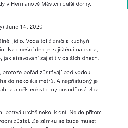
dy v Heřmanově Městci i další domy.
ty)
June 14, 2020
ně jídlo. Voda totiž zničila kuchyň
n. Na dnešní den je zajištěná náhrada,
 jak stravování zajistit v dalších dnech.
, protože pořád zůstávají pod vodou
há do několika metrů. A nepřístupný je i
 bahna a některé stromy povodňová vlna
 potrvá určitě několik dní. Nejde přitom
ovodni zůstal. Ze zámku se bude muset