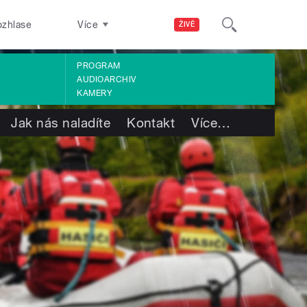
ozhlase
Více
ŽIVĚ
PROGRAM
AUDIOARCHIV
KAMERY
Jak nás naladíte
Kontakt
Více
…