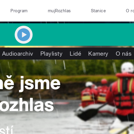
Program
mujRozhlas
Stanice
O r
Audioarchiv
Playlisty
Lidé
Kamery
O nás