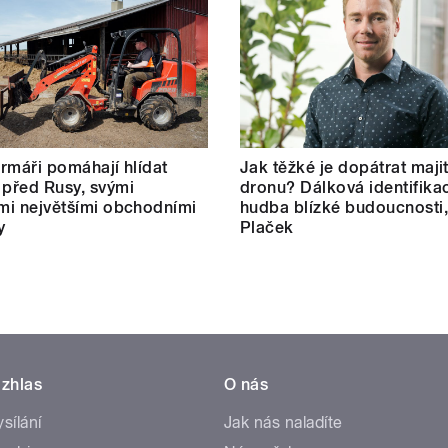
farmáři pomáhají hlídat
Jak těžké je dopátrat maji
 před Rusy, svými
dronu? Dálková identifikac
ími největšími obchodními
hudba blízké budoucnosti,
y
Plaček
zhlas
O nás
ysílání
Jak nás naladíte