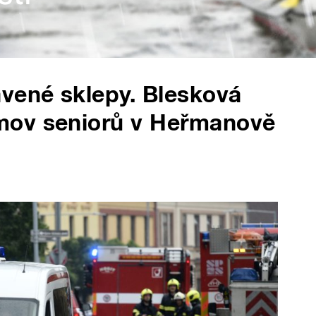
vené sklepy. Blesková
mov seniorů v Heřmanově