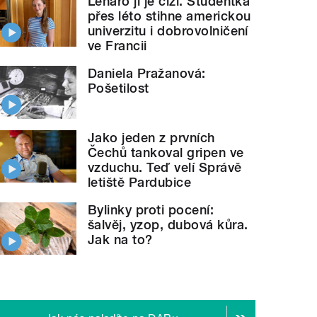
Leháro jí je cizí. Studentka
přes léto stihne americkou
univerzitu i dobrovolničení
ve Francii
Daniela Pražanová:
Pošetilost
Jako jeden z prvních
Čechů tankoval gripen ve
vzduchu. Teď velí Správě
letiště Pardubice
Bylinky proti pocení:
šalvěj, yzop, dubová kůra.
Jak na to?