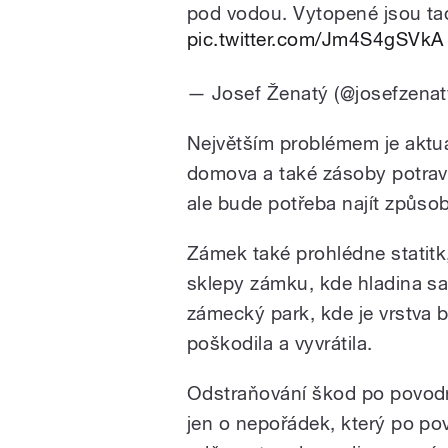
pod vodou. Vytopené jsou ta
pic.twitter.com/Jm4S4gSVkA
— Josef Ženatý (@josefzena
Největším problémem je aktuál
domova a také zásoby potravi
ale bude potřeba najít způsob,
Zámek také prohlédne statitk
sklepy zámku, kde hladina sa
zámecký park, kde je vrstva
poškodila a vyvrátila.
Odstraňování škod po povodni
jen o nepořádek, který po p