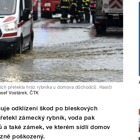
ích přetekla hráz rybníka u domova důchodců. Hasiči
osef Vostárek
,
ČTK
uje odklízení škod po bleskových
řetekl zámecký rybník, voda pak
ů a také zámek, ve kterém sídlí domov
azně poškozený.