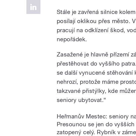
Stále je zavřená silnice kole
posílají oklikou přes město. 
pracují na odklízení škod, vo
nepořádek.
Zasažené je hlavně přízemí z
přestěhovat do vyššího patra
se další vynucené stěhování 
nehrozí, protože máme prosto
takzvané přistýlky, kde můž
seniory ubytovat.“
Heřmanův Mestec: seniory na
Presounou se jen do vyšších 
zatopený celý. Rybník v záme