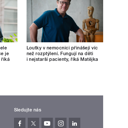
tele
Loutky v nemocnici přinášejí víc
e je
než rozptýlení. Fungují na děti
 říká
i nejstarší pacienty, říká Matějka
Sledujte nás