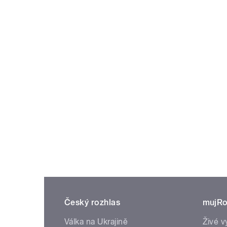
Český rozhlas
mujRo
Válka na Ukrajině
Živé v