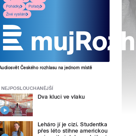
Pohádky
Pořady
Živé vysílání
Audiosvět Českého rozhlasu na jednom místě
NEJPOSLOUCHANĚJŠÍ
Dva kluci ve vlaku
Leháro jí je cizí. Studentka
přes léto stihne americkou