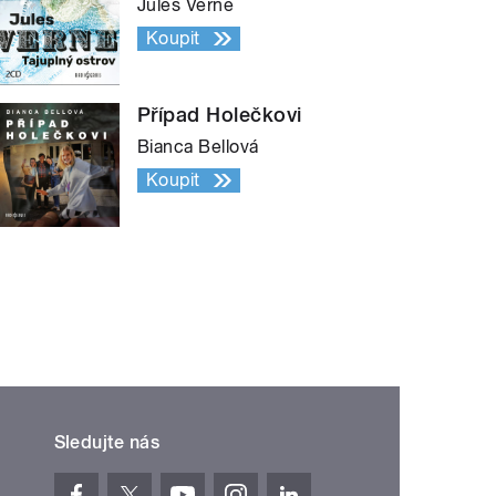
Jules Verne
Koupit
Případ Holečkovi
Bianca Bellová
Koupit
Sledujte nás