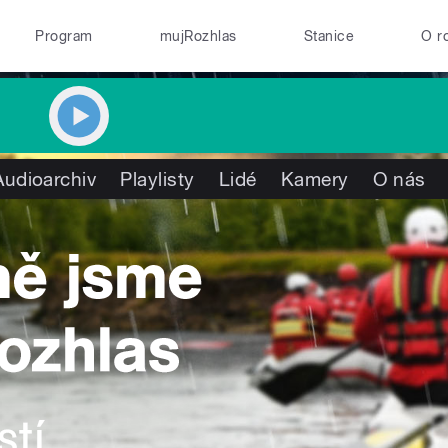
Program
mujRozhlas
Stanice
O r
Audioarchiv
Playlisty
Lidé
Kamery
O nás