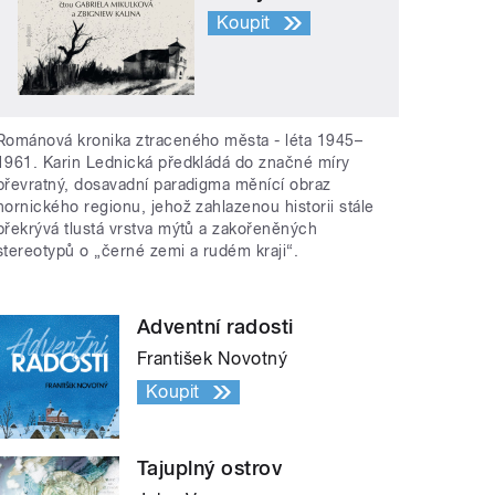
Koupit
Románová kronika ztraceného města - léta 1945–
1961. Karin Lednická předkládá do značné míry
převratný, dosavadní paradigma měnící obraz
hornického regionu, jehož zahlazenou historii stále
překrývá tlustá vrstva mýtů a zakořeněných
stereotypů o „černé zemi a rudém kraji“.
Adventní radosti
František Novotný
Koupit
Tajuplný ostrov