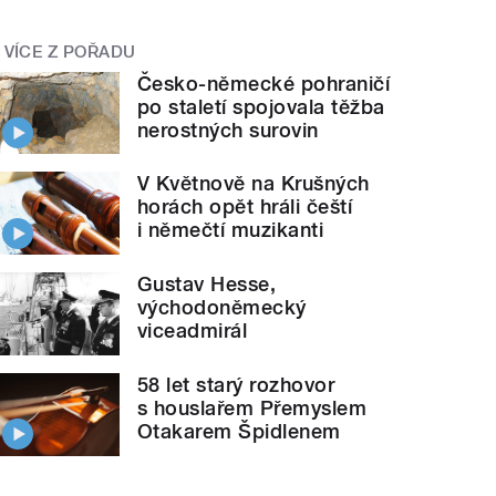
VÍCE Z POŘADU
Česko-německé pohraničí
po staletí spojovala těžba
nerostných surovin
V Květnově na Krušných
horách opět hráli čeští
i němečtí muzikanti
Gustav Hesse,
východoněmecký
viceadmirál
58 let starý rozhovor
s houslařem Přemyslem
Otakarem Špidlenem