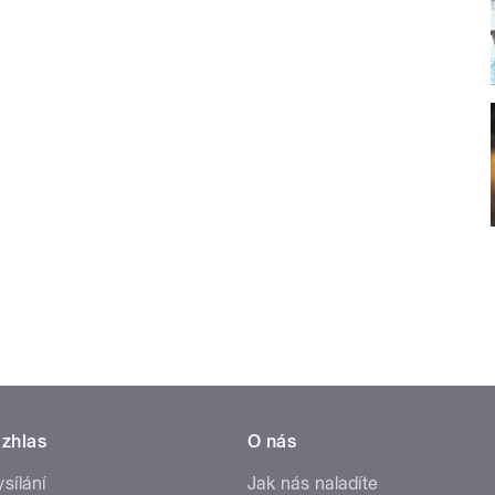
zhlas
O nás
ysílání
Jak nás naladíte