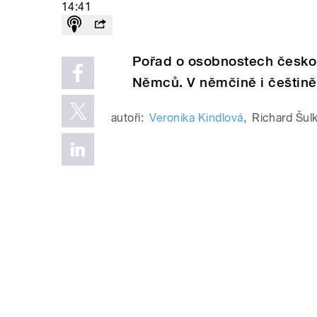
14:41
Pořad o osobnostech česko-
Němců. V němčině i češtině
autoři:
Veronika Kindlová
,
Richard Šul