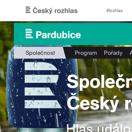
Přejít k hlavnímu obsahu
iRozhlas
Společnost
Program
Pořady