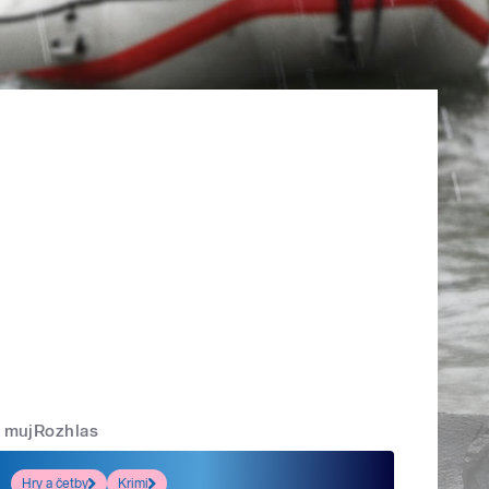
mujRozhlas
Hry a četby
Krimi