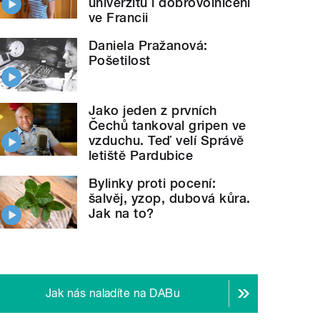
univerzitu i dobrovolničení
ve Francii
Daniela Pražanová:
Pošetilost
Jako jeden z prvních
Čechů tankoval gripen ve
vzduchu. Teď velí Správě
letiště Pardubice
Bylinky proti pocení:
šalvěj, yzop, dubová kůra.
Jak na to?
Jak nás naladíte na DABu