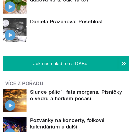
Daniela Pražanová: Pošetilost
Jak nás naladíte na DABu
VÍCE Z POŘADU
Slunce pálící i fata morgana. Písničky
o vedru a horkém počasí
Pozvánky na koncerty, folkové
kalendárium a další