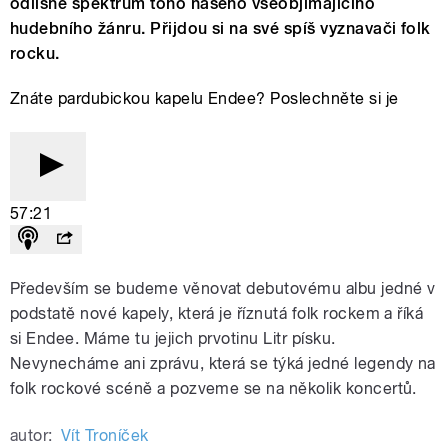
odlišné spektrum toho našeho všeobjímajícího
hudebního žánru. Přijdou si na své spíš vyznavači folk
rocku.
Znáte pardubickou kapelu Endee? Poslechněte si je
57:21
Především se budeme věnovat debutovému albu jedné v
podstatě nové kapely, která je říznutá folk rockem a říká
si Endee. Máme tu jejich prvotinu Litr písku.
Nevynecháme ani zprávu, která se týká jedné legendy na
folk rockové scéně a pozveme se na několik koncertů.
autor:
Vít Troníček