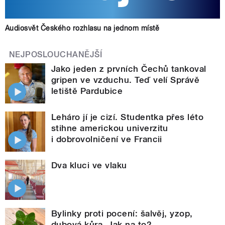
Audiosvět Českého rozhlasu na jednom místě
NEJPOSLOUCHANĚJŠÍ
Jako jeden z prvních Čechů tankoval
gripen ve vzduchu. Teď velí Správě
letiště Pardubice
Leháro jí je cizí. Studentka přes léto
stihne americkou univerzitu
i dobrovolničení ve Francii
Dva kluci ve vlaku
Bylinky proti pocení: šalvěj, yzop,
dubová kůra. Jak na to?