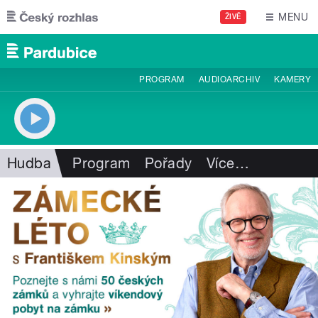
Přejít k hlavnímu obsahu
MENU
ŽIVĚ
PROGRAM
AUDIOARCHIV
KAMERY
Hudba
Program
Pořady
Více
…