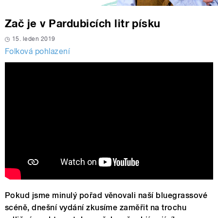
Zač je v Pardubicích litr písku
15. leden 2019
Folková pohlazení
Pokud jsme minulý pořad věnovali naší bluegrassové
scéně, dnešní vydání zkusíme zaměřit na trochu