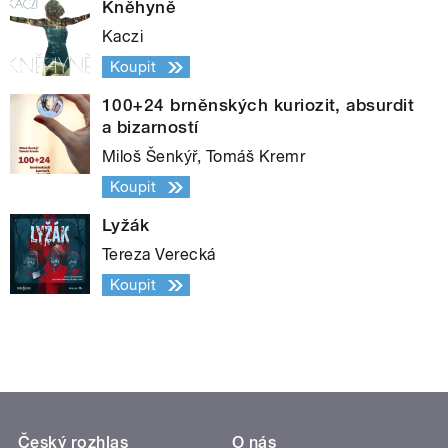
Kněhyně
Kaczi
Koupit
100+24 brněnských kuriozit, absurdit
a bizarností
Miloš Šenkýř, Tomáš Kremr
Koupit
Lyžák
Tereza Verecká
Koupit
Český rozhlas
O nás