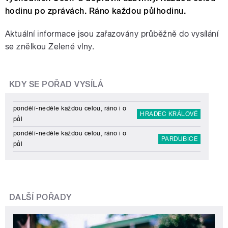
hodinu po zprávách. Ráno každou půlhodinu.
Aktuální informace jsou zařazovány průběžně do vysílání
se znělkou Zelené vlny.
KDY SE POŘAD VYSÍLÁ
pondělí-neděle každou celou, ráno i o
HRADEC KRÁLOVÉ
půl
pondělí-neděle každou celou, ráno i o
PARDUBICE
půl
DALŠÍ POŘADY