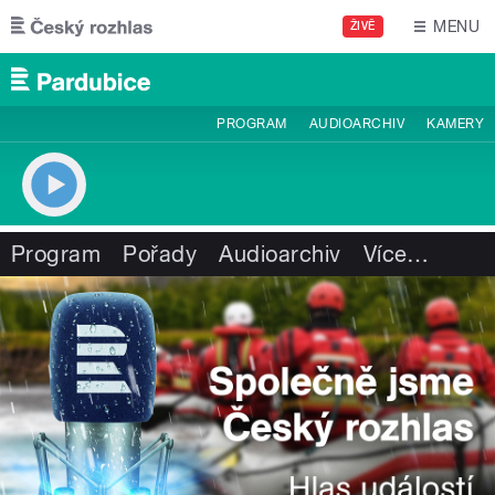
Přejít k hlavnímu obsahu
MENU
ŽIVĚ
PROGRAM
AUDIOARCHIV
KAMERY
Program
Pořady
Audioarchiv
Více
…