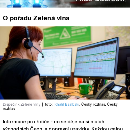
O pořadu Zelená vlna
Dispečink Zelené vlny
|
foto:
Khalil Baalbaki
,
Český rozhlas
,
Český
rozhlas
Informace pro řidiče - co se děje na silnicích
východních Čech a dopravní uzavírky. Každou celou