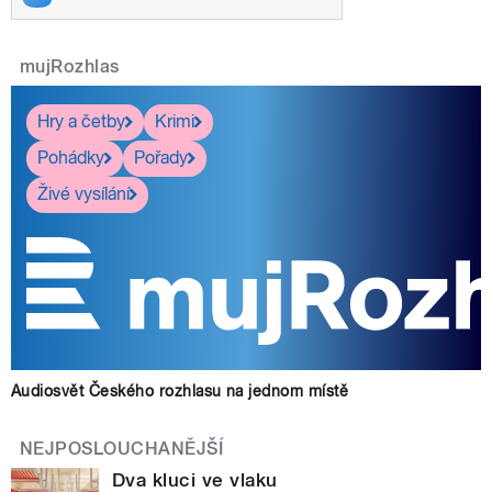
mujRozhlas
Hry a četby
Krimi
Pohádky
Pořady
Živé vysílání
Audiosvět Českého rozhlasu na jednom místě
NEJPOSLOUCHANĚJŠÍ
Dva kluci ve vlaku