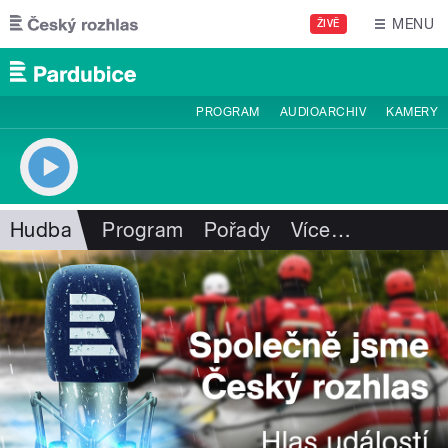
Přejít k hlavnímu obsahu
MENU
ŽIVĚ
PROGRAM
AUDIOARCHIV
KAMERY
Hudba
Program
Pořady
Více
…