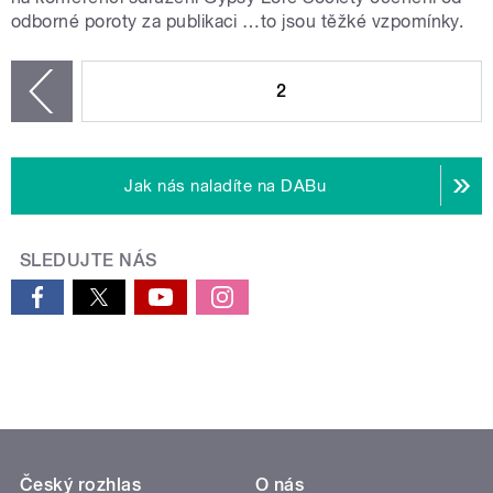
odborné poroty za publikaci …to jsou těžké vzpomínky.
STRÁNKY
2
zí
Jak nás naladíte na DABu
SLEDUJTE NÁS
Český rozhlas
O nás