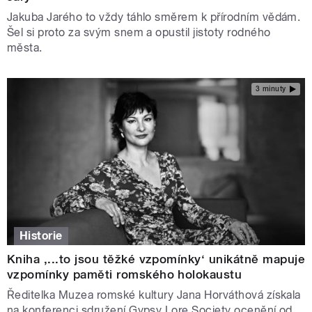
Jakuba Jarého to vždy táhlo směrem k přírodním vědám.
Šel si proto za svým snem a opustil jistoty rodného
města.
3 minuty
Historie
Kniha ,...to jsou těžké vzpomínky‘ unikátně mapuje
vzpomínky paměti romského holokaustu
Ředitelka Muzea romské kultury Jana Horváthová získala
na konferenci sdružení Gypsy Lore Society ocenění od