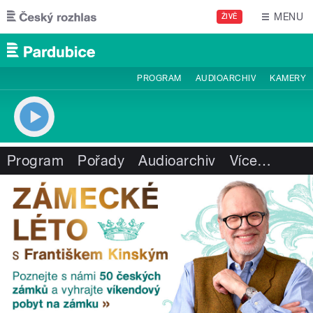
Přejít k hlavnímu obsahu
MENU
ŽIVĚ
PROGRAM
AUDIOARCHIV
KAMERY
Program
Pořady
Audioarchiv
Více
…