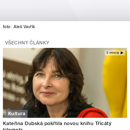
foto:
Aleš Vavřík
VŠECHNY ČLÁNKY
3 minuty
Kultura
Kateřina Dubská pokřtila novou knihu Třicátý
kilometr