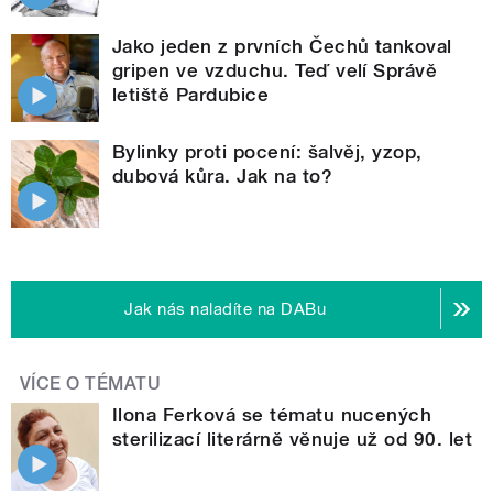
Jako jeden z prvních Čechů tankoval
gripen ve vzduchu. Teď velí Správě
letiště Pardubice
Bylinky proti pocení: šalvěj, yzop,
dubová kůra. Jak na to?
Jak nás naladíte na DABu
VÍCE O TÉMATU
Ilona Ferková se tématu nucených
sterilizací literárně věnuje už od 90. let