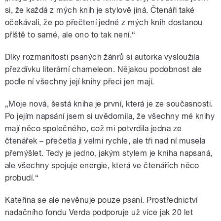
si, že každá z mých knih je stylově jiná. Čtenáři také
očekávali, že po přečtení jedné z mých knih dostanou
příště to samé, ale ono to tak není.“
Díky rozmanitosti psaných žánrů si autorka vysloužila
přezdívku literární chameleon. Nějakou podobnost ale
podle ní všechny její knihy přeci jen mají.
„Moje nová, šestá kniha je první, která je ze současnosti.
Po jejím napsání jsem si uvědomila, že všechny mé knihy
mají něco společného, což mi potvrdila jedna ze
čtenářek – přečetla ji velmi rychle, ale tři nad ní musela
přemýšlet. Tedy je jedno, jakým stylem je kniha napsaná,
ale všechny spojuje energie, která ve čtenářích něco
probudí.“
Kateřina se ale nevěnuje pouze psaní. Prostřednictví
nadačního fondu Verda podporuje už více jak 20 let