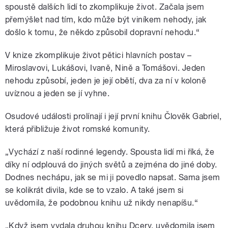
spoustě dalších lidí to zkomplikuje život. Začala jsem
přemýšlet nad tím, kdo může být viníkem nehody, jak
došlo k tomu, že někdo způsobil dopravní nehodu.“
V knize zkomplikuje život pětici hlavních postav –
Miroslavovi, Lukášovi, Ivaně, Nině a Tomášovi. Jeden
nehodu způsobí, jeden je její obětí, dva za ní v koloně
uvíznou a jeden se jí vyhne.
Osudové události prolínají i její první knihu Člověk Gabriel,
která přibližuje život romské komunity.
„Vychází z naší rodinné legendy. Spousta lidí mi říká, že
díky ní odplouvá do jiných světů a zejména do jiné doby.
Dodnes nechápu, jak se mi ji povedlo napsat. Sama jsem
se kolikrát divila, kde se to vzalo. A také jsem si
uvědomila, že podobnou knihu už nikdy nenapíšu.“
„Když jsem vydala druhou knihu Dcery, uvědomila jsem