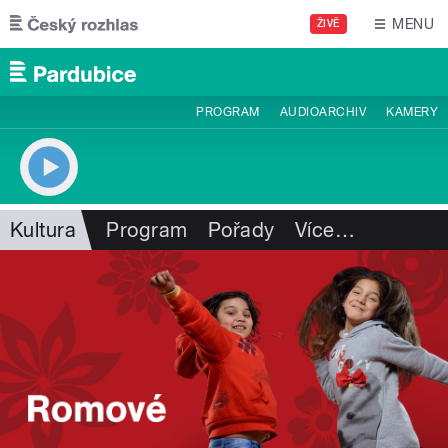
Přejít k hlavnímu obsahu
MENU
ŽIVĚ
PROGRAM
AUDIOARCHIV
KAMERY
Kultura
Program
Pořady
Více
…