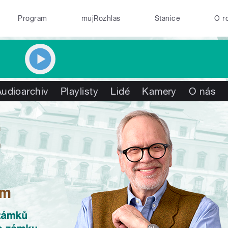
Program
mujRozhlas
Stanice
O r
Audioarchiv
Playlisty
Lidé
Kamery
O nás