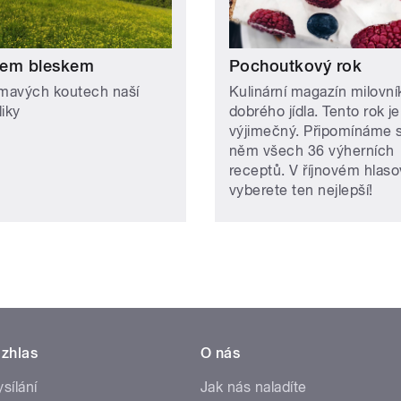
em bleskem
Pochoutkový rok
ímavých koutech naší
Kulinární magazín milovní
liky
dobrého jídla. Tento rok je
výjimečný. Připomínáme s
něm všech 36 výherních
receptů. V říjnovém hlaso
vyberete ten nejlepší!
zhlas
O nás
ysílání
Jak nás naladíte