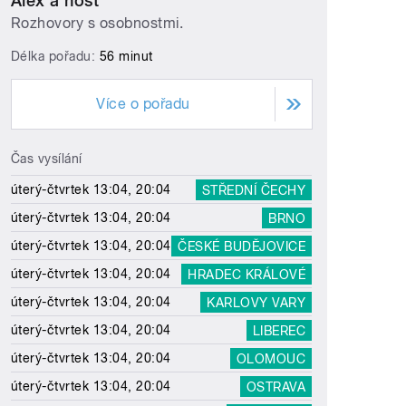
Alex a host
Rozhovory s osobnostmi.
Délka pořadu:
56 minut
Více o pořadu
Čas vysílání
úterý-čtvrtek 13:04, 20:04
STŘEDNÍ ČECHY
úterý-čtvrtek 13:04, 20:04
BRNO
úterý-čtvrtek 13:04, 20:04
ČESKÉ BUDĚJOVICE
úterý-čtvrtek 13:04, 20:04
HRADEC KRÁLOVÉ
úterý-čtvrtek 13:04, 20:04
KARLOVY VARY
úterý-čtvrtek 13:04, 20:04
LIBEREC
úterý-čtvrtek 13:04, 20:04
OLOMOUC
úterý-čtvrtek 13:04, 20:04
OSTRAVA