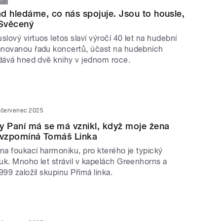
d hledáme, co nás spojuje. Jsou to housle,
 Svěcený
ový virtuos letos slaví výročí 40 let na hudební
ánovanou řadu koncertů, účast na hudebních
ydává hned dvě knihy v jednom roce.
 červenec 2025
y Paní má se má vznikl, když moje žena
y, vzpomíná Tomáš Linka
na foukací harmoniku, pro kterého je typický
uk. Mnoho let strávil v kapelách Greenhorns a
999 založil skupinu Přímá linka.