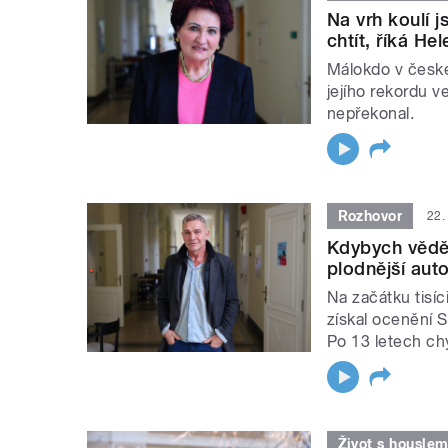
Na vrh koulí j
chtít, říká He
Málokdo v české
jejího rekordu v
nepřekonal.
Rozhovor
22.
Kdybych věděl
plodnější aut
Na začátku tisíc
získal ocenění S
Po 13 letech ch
Život s houslem