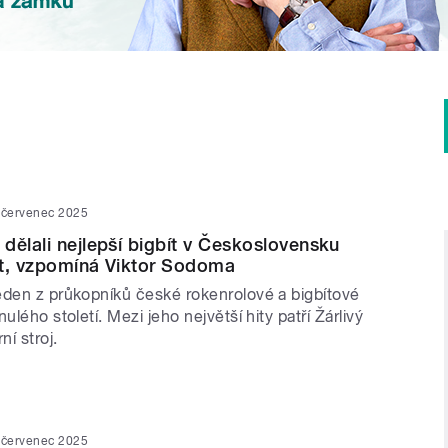
 červenec 2025
dělali nejlepší bigbít v Československu
et, vzpomíná Viktor Sodoma
eden z průkopníků české rokenrolové a bigbítové
ulého století. Mezi jeho největší hity patří Žárlivý
í stroj.
 červenec 2025