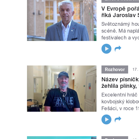
V Evropě pořá
říká Jaroslav
Světoznámý housl
scéně. Má napl
festivalech a v
Rozhovor
17.
Název písničk
žehlila plínk
Excelentní hráč 
kovbojský klobo
Fešáci, v roce 1