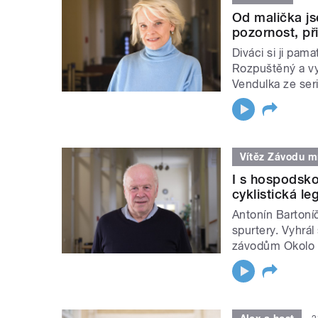
Od malička js
pozornost, př
Diváci si ji pama
Rozpuštěný a vyp
Vendulka ze ser
Vítěz Závodu m
I s hospodsko
cyklistická l
Antonín Bartoníče
spurtery. Vyhrá
závodům Okolo 