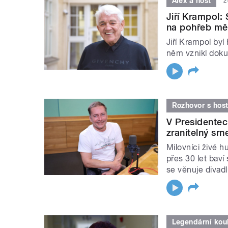
Alex a host
2
Jiří Krampol:
na pohřeb mě
Jiří Krampol byl
něm vznikl doku
Rozhovor s hos
V Presidentec
zranitelný srn
Milovníci živé h
přes 30 let bav
se věnuje divadl
Legendární kou