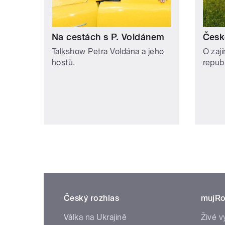
Na cestách s P. Voldánem
Česk
Talkshow Petra Voldána a jeho
O zaj
hostů.
repub
Český rozhlas
mujRo
Válka na Ukrajině
Živé v