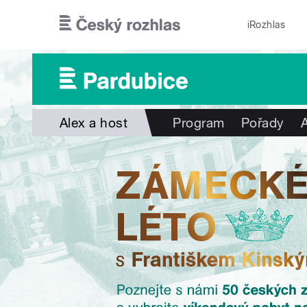
Přejít k hlavnímu obsahu
iRozhlas
Alex a host
Program
Pořady