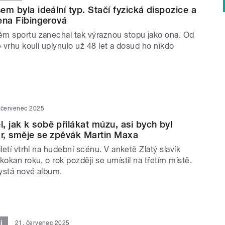
sem byla ideální typ. Stačí fyzická dispozice a
lena Fibingerová
m sportu zanechal tak výraznou stopu jako ona. Od
e vrhu koulí uplynulo už 48 let a dosud ho nikdo
 červenec 2025
, jak k sobě přilákat múzu, asi bych byl
or, směje se zpěvák Martin Maxa
iletí vtrhl na hudební scénu. V anketě Zlatý slavík
kokan roku, o rok později se umístil na třetím místě.
ystá nové album.
i
21. červenec 2025