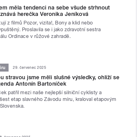
em měla tendenci na sebe všude strhnout
iznává herečka Veronika Jeníková
tují z filmů Pozor, vizita!, Bony a klid nebo
uštěný. Proslavila se i jako zdravotní sestra
iálu Ordinace v růžové zahradě.
íru
29. červenec 2025
u stravou jsme měli slušné výsledky, ohlíží se
egenda Antonín Bartoníček
k patřil mezi naše nejlepší silniční cyklisty a
l šest etap slavného Závodu míru, kraloval etapovým
Slovenska.