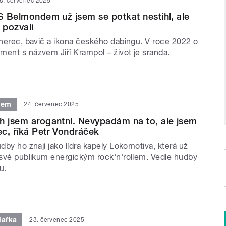
8. červenec 2025
 S Belmondem už jsem se potkat nestihl, ale
 pozvali
 herec, bavič a ikona českého dabingu. V roce 2022 o
ment s názvem Jiří Krampol – život je sranda.
tem
24. červenec 2025
h jsem arogantní. Nevypadám na to, ale jsem
ec, říká Petr Vondráček
udby ho znají jako lídra kapely Lokomotiva, která už
í své publikum energickým rock'n'rollem. Vedle hudby
u.
lařka
23. červenec 2025