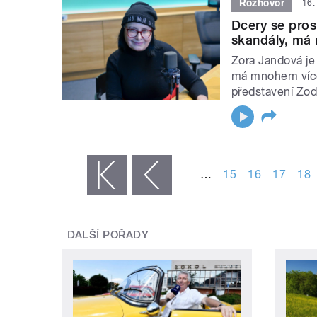
Rozhovor
16.
Dcery se prosl
skandály, má
Zora Jandová je
má mnohem více
představení Zod
STRÁNKY
…
15
16
17
18
« první
‹ předchozí
DALŠÍ POŘADY