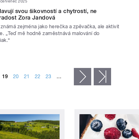
 červenec 2025
avují svou šikovností a chytrostí, ne
 radost Zora Jandová
 známá zejména jako herečka a zpěvačka, ale aktivit
. „Teď mě hodně zaměstnává malování do
iak.“
19
20
21
22
23
…
následující ›
poslední »