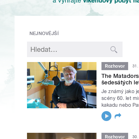
NEJNOVĚJŠÍ
Rozhovor
31.
The Matadors 
šedesátých l
Je známý jako j
scény 60. let min
kakadu nebo Parn
Rozhovor
30.