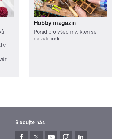
Hobby magazín
ků
Pořad pro všechny, kteří se
neradi nudí.
i v
vání
Sledujte nás