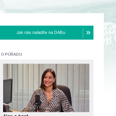
Jak nás naladíte na DABu
O POŘADU