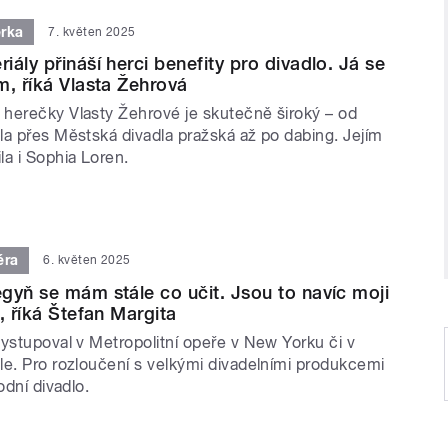
rka
7. květen 2025
ály přináší herci benefity pro divadlo. Já se
m, říká Vlasta Žehrová
herečky Vlasty Žehrové je skutečně široký – od
la přes Městská divadla pražská až po dabing. Jejím
la i Sophia Loren.
éra
6. květen 2025
gyň se mám stále co učit. Jsou to navíc moji
, říká Štefan Margita
ystupoval v Metropolitní opeře v New Yorku či v
le. Pro rozloučení s velkými divadelními produkcemi
odní divadlo.