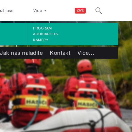
ozhlase
Více
ŽIVĚ
PROGRAM
AUDIOARCHIV
KAMERY
Jak nás naladíte
Kontakt
Více
…