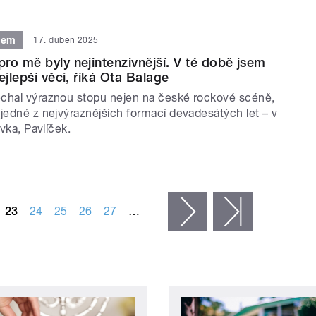
tem
17. duben 2025
ro mě byly nejintenzivnější. V té době jsem
ejlepší věci, říká Ota Balage
chal výraznou stopu nejen na české rockové scéně,
 jedné z nejvýraznějších formací devadesátých let – v
avka, Pavlíček.
23
24
25
26
27
…
následující ›
poslední »