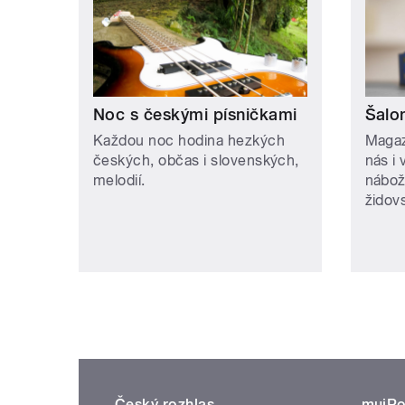
Noc s českými písničkami
Šalo
Každou noc hodina hezkých
Magaz
českých, občas i slovenských,
nás i 
melodií.
nábož
židovs
Český rozhlas
mujRo