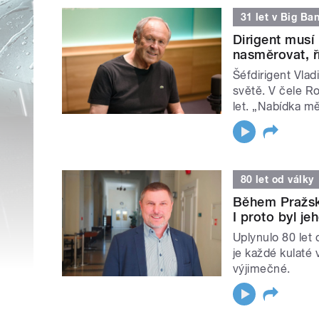
31 let v Big Ba
Dirigent musí
nasměrovat, ř
Šéfdirigent Vlad
světě. V čele R
let. „Nabídka mě
80 let od války
Během Pražské
I proto byl je
Uplynulo 80 let
je každé kulaté 
výjimečné.