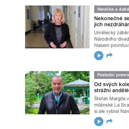
Herečka a dabé
Nekonečné seri
jich nezdráhá
Umělecký záběr 
Národního divad
hlasem promluvi
Poslední premi
Od svých kole
strážní andělé
Štefan Margita v
milánské La Sca
si ale vybral Nár