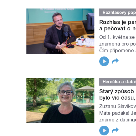
Rozhlasový pop
Rozhlas je par
a pečovat o n
Od 1. května se
znamená pro pop
Čím připomene 8
Herečka a dabé
Starý způsob 
bylo víc času
Zuzanu Slavíkov
Máte padáka! Je
známe z dabing