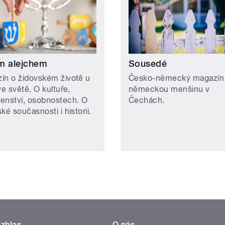
m alejchem
Sousedé
ín o židovském životě u
Česko-německý magazín
ve světě. O kultuře,
německou menšinu v
enství, osobnostech. O
Čechách.
ké současnosti i historii.
zhlas
O nás