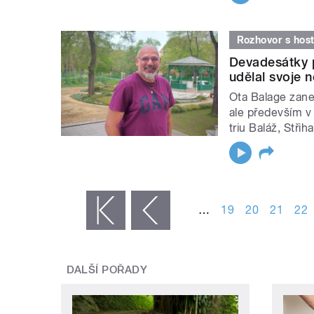
Rozhovor s hos
Devadesátky p
udělal svoje n
Ota Balage zane
ale především v
triu Baláž, Střih
STRÁNKY
…
19
20
21
22
« první
‹ předchozí
DALŠÍ POŘADY