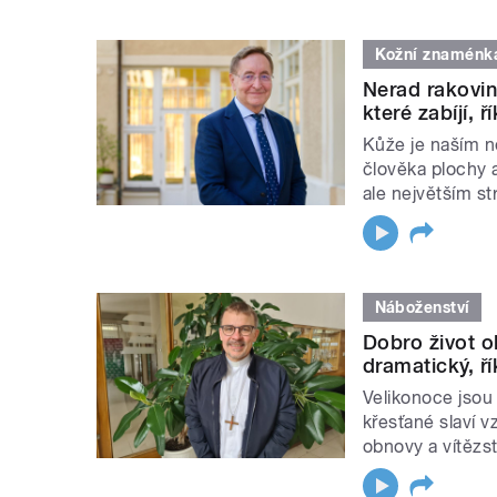
Kožní znaménk
Nerad rakovin
které zabíjí, 
Kůže je naším 
člověka plochy 
ale největším s
Náboženství
Dobro život o
dramatický, ř
Velikonoce jsou
křesťané slaví v
obnovy a vítězst