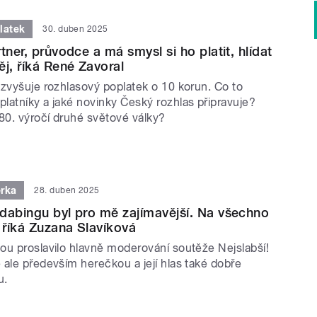
latek
30. duben 2025
tner, průvodce a má smysl si ho platit, hlídat
ěj, říká René Zavoral
 zvyšuje rozhlasový poplatek o 10 korun. Co to
latníky a jaké novinky Český rozhlas připravuje?
0. výročí druhé světové války?
rka
28. duben 2025
dabingu byl pro mě zajímavější. Na všechno
, říká Zuzana Slavíková
ou proslavilo hlavně moderování soutěže Nejslabší!
 ale především herečkou a její hlas také dobře
u.