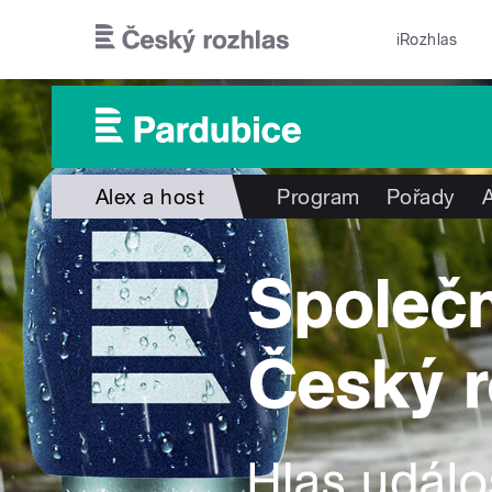
Přejít k hlavnímu obsahu
iRozhlas
Alex a host
Program
Pořady