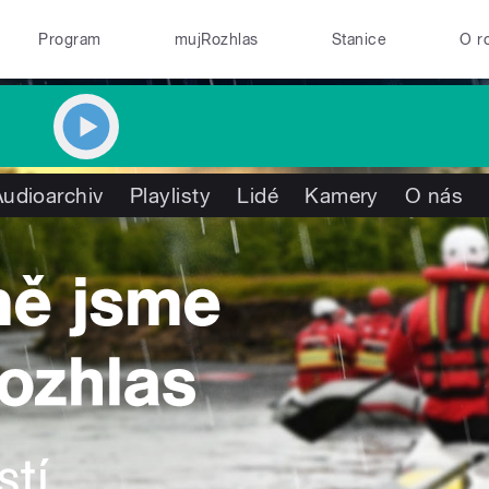
Program
mujRozhlas
Stanice
O r
Audioarchiv
Playlisty
Lidé
Kamery
O nás