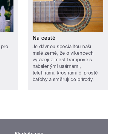
Na cestě
 pro
Je dávnou specialitou naší
malé země, že o víkendech
vyrážejí z měst trampové s
nabalenými usárnami,
teletinami, krosnami či prostě
baťohy a směřují do přírody.
Sledujte nás