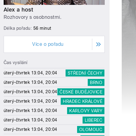
Alex a host
Rozhovory s osobnostmi.
Délka pořadu:
56 minut
Více o pořadu
Čas vysílání
úterý-čtvrtek 13:04, 20:04
STŘEDNÍ ČECHY
úterý-čtvrtek 13:04, 20:04
BRNO
úterý-čtvrtek 13:04, 20:04
ČESKÉ BUDĚJOVICE
úterý-čtvrtek 13:04, 20:04
HRADEC KRÁLOVÉ
úterý-čtvrtek 13:04, 20:04
KARLOVY VARY
úterý-čtvrtek 13:04, 20:04
LIBEREC
úterý-čtvrtek 13:04, 20:04
OLOMOUC