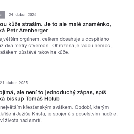
a
24. duben 2025
ou kůže straším. Je to ale malé znaménko,
říká Petr Arenberger
největším orgánem, celkem dosahuje u dospělého
až dva metry čtvereční. Ohrožena je řadou nemocí,
trašákem zůstává rakovina kůže.
21. duben 2025
bjímá, ale není to jednoduchý zápas, spíš
íká biskup Tomáš Holub
 největším křesťanským svátkem. Období, kterým
zkříšení Ježíše Krista, je spojené s poselstvím naděje,
ví života nad smrtí.