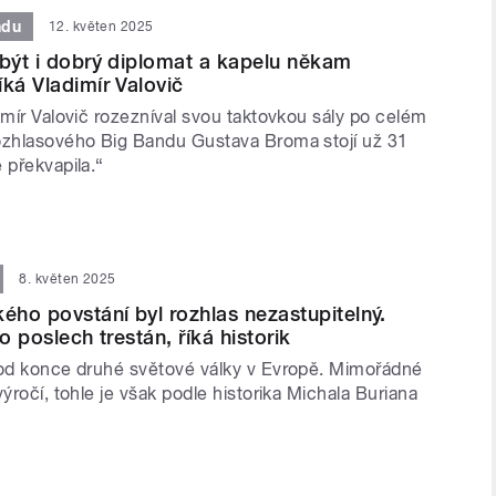
ndu
12. květen 2025
 být i dobrý diplomat a kapelu někam
íká Vladimír Valovič
imír Valovič rozezníval svou taktovkou sály po celém
ozhlasového Big Bandu Gustava Broma stojí už 31
 překvapila.“
8. květen 2025
ho povstání byl rozhlas nezastupitelný.
ho poslech trestán, říká historik
 od konce druhé světové války v Evropě. Mimořádné
výročí, tohle je však podle historika Michala Buriana