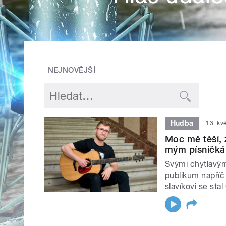
NEJNOVĚJŠÍ
Hudba
13. kv
Moc mě těší, ž
mým písničká
Svými chytlavým
publikum napříč
slavíkovi se sta