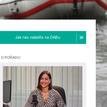
Jak nás naladíte na DABu
O POŘADU