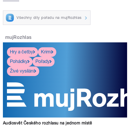
Všechny díly pořadu na mujRozhlas
mujRozhlas
Hry a četby
Krimi
Pohádky
Pořady
Živé vysílání
Audiosvět Českého rozhlasu na jednom místě