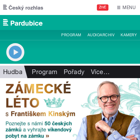
Přejít k hlavnímu obsahu
MENU
ŽIVĚ
PROGRAM
AUDIOARCHIV
KAMERY
Hudba
Program
Pořady
Více
…