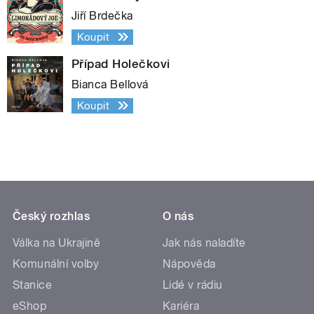
Jiří Brdečka
Koupit
Případ Holečkovi
Bianca Bellová
Koupit
Český rozhlas
O nás
Válka na Ukrajině
Jak nás naladíte
Komunální volby
Nápověda
Stanice
Lidé v rádiu
eShop
Kariéra