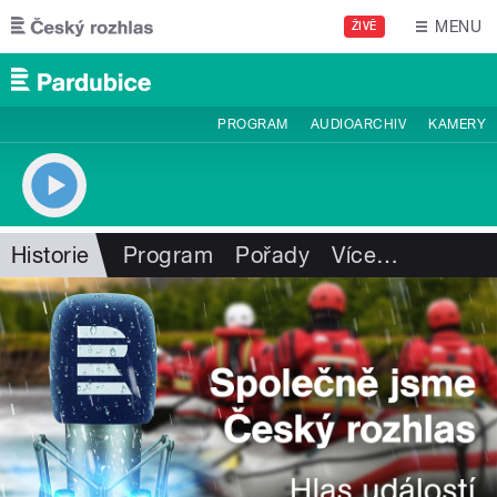
Přejít k hlavnímu obsahu
MENU
ŽIVĚ
PROGRAM
AUDIOARCHIV
KAMERY
Historie
Program
Pořady
Více
…