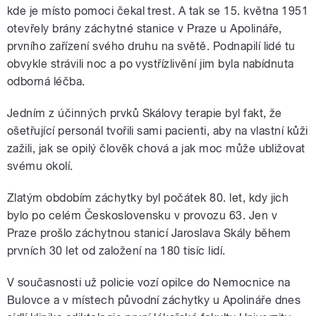
kde je místo pomoci čekal trest. A tak se 15. května 1951
otevřely brány záchytné stanice v Praze u Apolináře,
prvního zařízení svého druhu na světě. Podnapilí lidé tu
obvykle strávili noc a po vystřízlivění jim byla nabídnuta
odborná léčba.
Jedním z účinných prvků Skálovy terapie byl fakt, že
ošetřující personál tvořili sami pacienti, aby na vlastní kůži
zažili, jak se opilý člověk chová a jak moc může ubližovat
svému okolí.
Zlatým obdobím záchytky byl počátek 80. let, kdy jich
bylo po celém Československu v provozu 63. Jen v
Praze prošlo záchytnou stanicí Jaroslava Skály během
prvních 30 let od založení na 180 tisíc lidí.
V současnosti už policie vozí opilce do Nemocnice na
Bulovce a v místech původní záchytky u Apolináře dnes