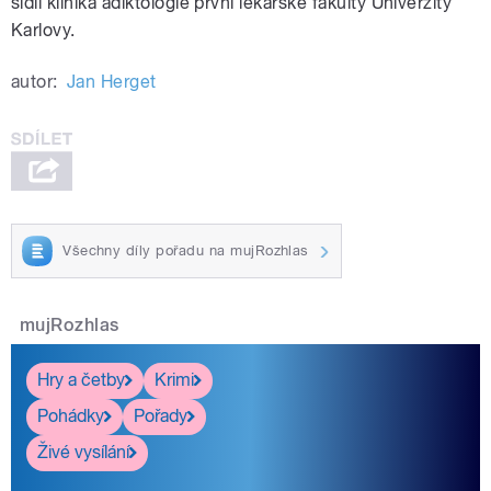
sídlí klinika adiktologie první lékařské fakulty Univerzity
Karlovy.
autor:
Jan Herget
Všechny díly pořadu na mujRozhlas
mujRozhlas
Hry a četby
Krimi
Pohádky
Pořady
Živé vysílání