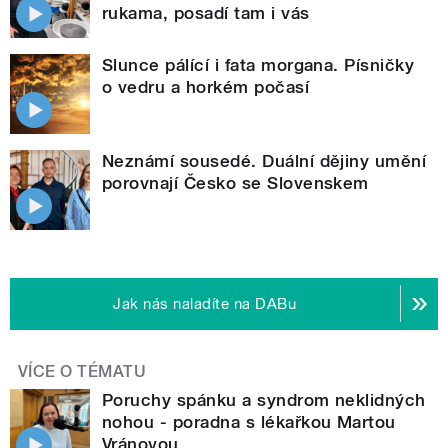
rukama, posadí tam i vás
Slunce pálící i fata morgana. Písničky
o vedru a horkém počasí
Neznámí sousedé. Duální dějiny umění
porovnají Česko se Slovenskem
Jak nás naladíte na DABu
VÍCE O TÉMATU
Poruchy spánku a syndrom neklidných
nohou - poradna s lékařkou Martou
Vránovou