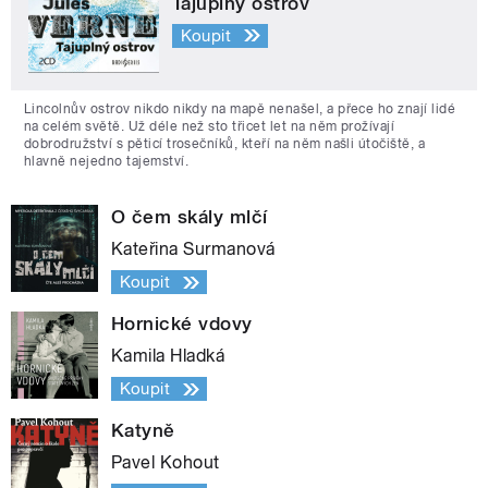
Tajuplný ostrov
Koupit
Lincolnův ostrov nikdo nikdy na mapě nenašel, a přece ho znají lidé
na celém světě. Už déle než sto třicet let na něm prožívají
dobrodružství s pěticí trosečníků, kteří na něm našli útočiště, a
hlavně nejedno tajemství.
O čem skály mlčí
Kateřina Surmanová
Koupit
Hornické vdovy
Kamila Hladká
Koupit
Katyně
Pavel Kohout