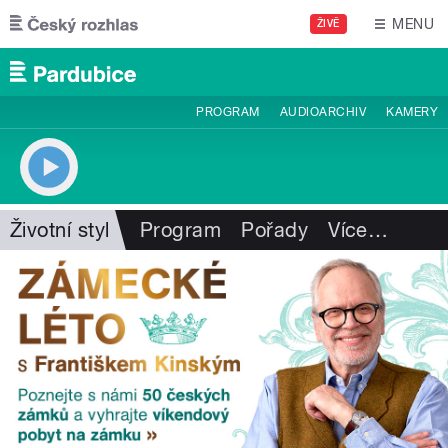
Přejít k hlavnímu obsahu
MENU
ŽIVĚ
PROGRAM
AUDIOARCHIV
KAMERY
Životní styl
Program
Pořady
Více
…