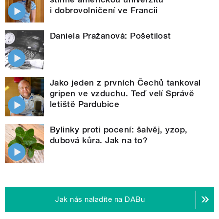
i dobrovolničení ve Francii
Daniela Pražanová: Pošetilost
Jako jeden z prvních Čechů tankoval
gripen ve vzduchu. Teď velí Správě
letiště Pardubice
Bylinky proti pocení: šalvěj, yzop,
dubová kůra. Jak na to?
Jak nás naladíte na DABu