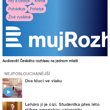
Hry a četby
Krimi
Pohádky
Pořady
Živé vysílání
Audiosvět Českého rozhlasu na jednom místě
NEJPOSLOUCHANĚJŠÍ
Dva kluci ve vlaku
Leháro jí je cizí. Studentka přes léto
stihne americkou univerzitu