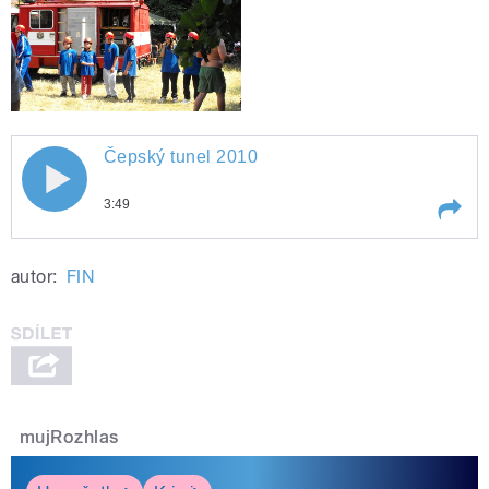
Čepský tunel 2010
3:49
Play /
Čepský tunel 2010
autor:
FIN
mujRozhlas
pause