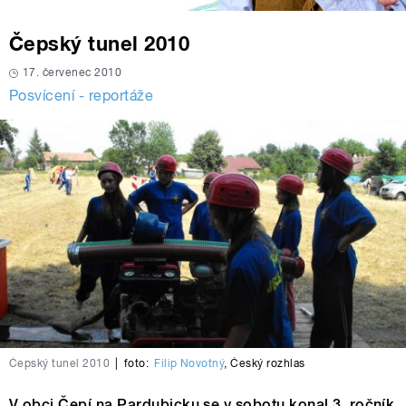
Čepský tunel 2010
17. červenec 2010
Posvícení - reportáže
Čepský tunel 2010
|
foto:
Filip Novotný
,
Český rozhlas
V obci Čepí na Pardubicku se v sobotu konal 3. ročník