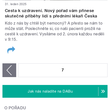
31. leden 2025
Cesta k uzdravení. Nový pořad vám přinese
skutečné příběhy lidí s předními lékaři Česka
Kdo z nás by chtěl být nemocný? A přesto se nám to
může stát. Poslechněte si, co naši pacienti prožili na
cestě k uzdravení. Vysíláme od 2. února každou neděli
v 9:15.
STRÁNKY
7
zí
Jak nás naladíte na DABu
O POŘADU