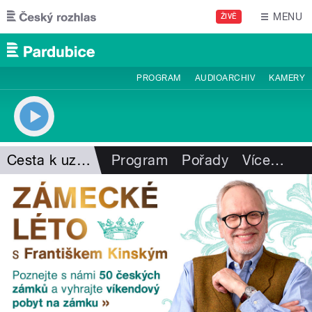
Přejít k hlavnímu obsahu
MENU
ŽIVĚ
PROGRAM
AUDIOARCHIV
KAMERY
Cesta k uzdravení
Program
Pořady
Více
…