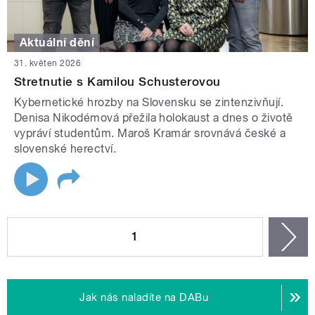
Aktuální dění
31. květen 2026
Stretnutie s Kamilou Schusterovou
Kybernetické hrozby na Slovensku se zintenzivňují.
Denisa Nikodémová přežila holokaust a dnes o životě
vypráví studentům. Maroš Kramár srovnává české a
slovenské herectví.
STRÁNKY
1
n
Jak nás naladíte na DABu