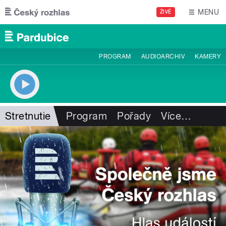
Přejít k hlavnímu obsahu
MENU
ŽIVĚ
PROGRAM
AUDIOARCHIV
KAMERY
Stretnutie
Program
Pořady
Více
…