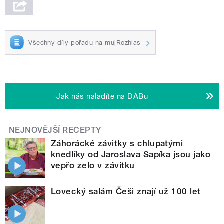
Všechny díly pořadu na mujRozhlas
Jak nás naladíte na DABu
NEJNOVĚJŠÍ RECEPTY
Záhorácké závitky s chlupatými
knedlíky od Jaroslava Sapíka jsou jako
vepřo zelo v závitku
Lovecký salám Češi znají už 100 let