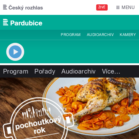
Přejít k hlavnímu obsahu
MENU
ŽIVĚ
PROGRAM
AUDIOARCHIV
KAMERY
Program
Pořady
Audioarchiv
Více
…