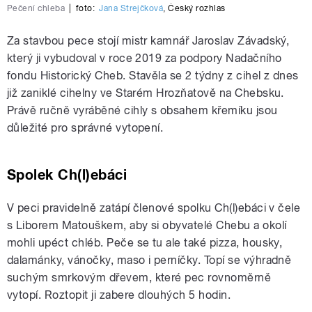
Pečení chleba
|
foto:
Jana Strejčková
,
Český rozhlas
Za stavbou pece stojí mistr kamnář Jaroslav Závadský,
který ji vybudoval v roce 2019 za podpory Nadačního
fondu Historický Cheb. Stavěla se 2 týdny z cihel z dnes
již zaniklé cihelny ve Starém Hrozňatově na Chebsku.
Právě ručně vyráběné cihly s obsahem křemíku jsou
důležité pro správné vytopení.
Spolek Ch(l)ebáci
V peci pravidelně zatápí členové spolku Ch(l)ebáci v čele
s Liborem Matouškem, aby si obyvatelé Chebu a okolí
mohli upéct chléb. Peče se tu ale také pizza, housky,
dalamánky, vánočky, maso i perníčky. Topí se výhradně
suchým smrkovým dřevem, které pec rovnoměrně
vytopí. Roztopit ji zabere dlouhých 5 hodin.