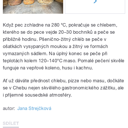
Když pec zchladne na 280 °C, pokračuje se chlebem,
kterého se do pece vejde 20–30 bochníků a peče se
přibližně hodinu. Pšenično-žitný chléb se peče v
ošatkách vysypaných moukou a žitný ve formách
vymazaných sádlem. Na úplný konec se peče při
teplotách kolem 120–140°C maso. Pomalé pečení skvěle
funguje na vepřové koleno, husu i kachnu.
Ať už dáváte přednost chlebu, pizze nebo masu, dočkáte
se v Chebu nejen skvělého gastronomického zážitku, ale
i příjemné sousedské atmosféry.
autor:
Jana Strejčková