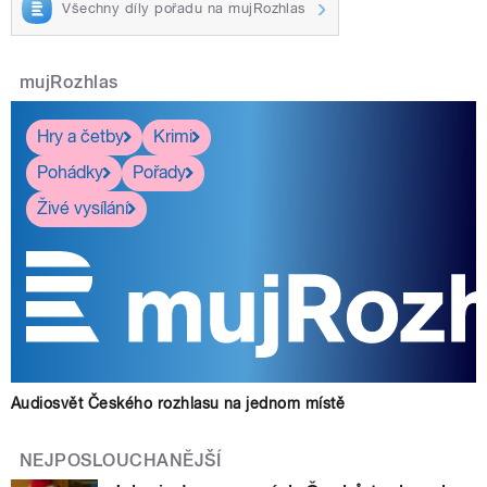
Všechny díly pořadu na mujRozhlas
mujRozhlas
Hry a četby
Krimi
Pohádky
Pořady
Živé vysílání
Audiosvět Českého rozhlasu na jednom místě
NEJPOSLOUCHANĚJŠÍ