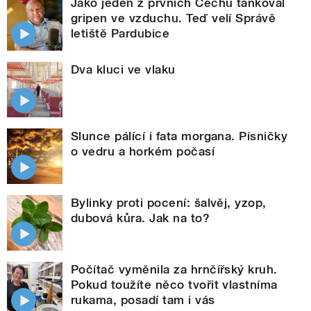
Jako jeden z prvních Čechů tankoval
gripen ve vzduchu. Teď velí Správě
letiště Pardubice
Dva kluci ve vlaku
Slunce pálící i fata morgana. Písničky
o vedru a horkém počasí
Bylinky proti pocení: šalvěj, yzop,
dubová kůra. Jak na to?
Počítač vyměnila za hrnčířský kruh.
Pokud toužíte něco tvořit vlastníma
rukama, posadí tam i vás