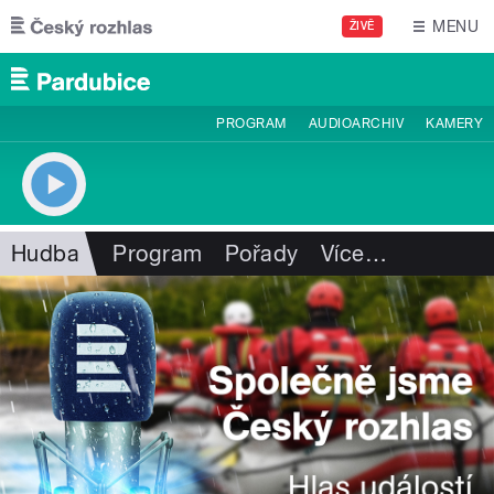
Přejít k hlavnímu obsahu
MENU
ŽIVĚ
PROGRAM
AUDIOARCHIV
KAMERY
Hudba
Program
Pořady
Více
…