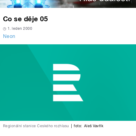
Co se děje 05
1. leden 2000
Neon
Regionální stanice Českého rozhlasu
|
foto:
Aleš Vavřík