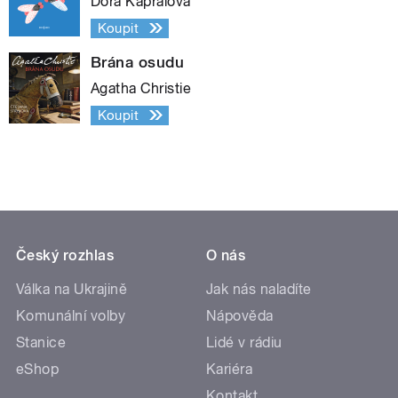
Dora Kaprálová
Koupit
Brána osudu
Agatha Christie
Koupit
Český rozhlas
O nás
Válka na Ukrajině
Jak nás naladíte
Komunální volby
Nápověda
Stanice
Lidé v rádiu
eShop
Kariéra
Kontakt