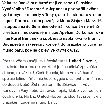
Velmi zajímavé miniturné mají za sebou Sunshine.
Vydání alba "Dreamer" v Japonsku podpořili dvěma
vydařenými koncerty v Tokyu, a to 1. listopadu v klubu
Liquid Room a o den později v klubu Sinjuku Marz. 16.
listopadu navíc Sunshine odehráli koncert v neméně
prestižním moskevském klubu Apelsin. Do konce roku
mají Karel Buriánek a spol. ještě naplánováno hraní v
Budapešti a závěrečný koncert do pražského Lucerna
music baru, kde se objeví ve čtvrtek 6.12.
Přesně včera zahájili své české turné
United Flavour
,
mezinárodní formace, ve které je španělská zpěvačka,
afričan, slovák a tři Češi. Kapela, která ve své hudbě
spojuje latinu, r'n'b, hip hop, reggae a dancehall míří hned
do deseti klubů. Žel mezi těmi Budějovicemi, Aší,
Karlovými Vary nebo Ostravou nějaký klub z východních
čech chybí. Nejblíž United Flavour uvidíte 18. prosince v
pražském Lucerna music baru.