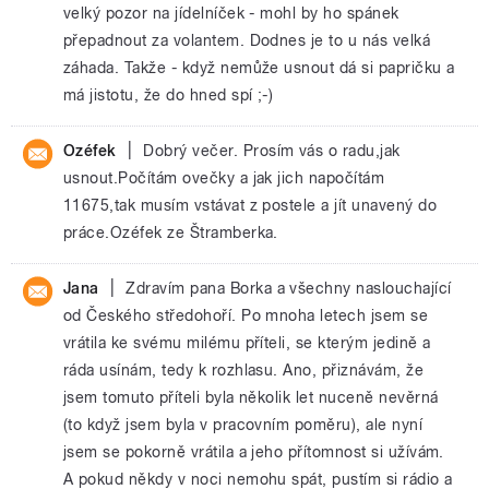
velký pozor na jídelníček - mohl by ho spánek
přepadnout za volantem. Dodnes je to u nás velká
záhada. Takže - když nemůže usnout dá si papričku a
má jistotu, že do hned spí ;-)
|
Ozéfek
Dobrý večer. Prosím vás o radu,jak
usnout.Počítám ovečky a jak jich napočítám
11675,tak musím vstávat z postele a jít unavený do
práce.Ozéfek ze Štramberka.
|
Jana
Zdravím pana Borka a všechny naslouchající
od Českého středohoří. Po mnoha letech jsem se
vrátila ke svému milému příteli, se kterým jedině a
ráda usínám, tedy k rozhlasu. Ano, přiznávám, že
jsem tomuto příteli byla několik let nuceně nevěrná
(to když jsem byla v pracovním poměru), ale nyní
jsem se pokorně vrátila a jeho přítomnost si užívám.
A pokud někdy v noci nemohu spát, pustím si rádio a