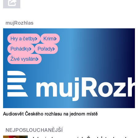
mujRozhlas
Hry a četby
Krimi
Pohádky
Pořady
Živé vysílání
Audiosvět Českého rozhlasu na jednom místě
NEJPOSLOUCHANĚJŠÍ