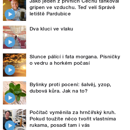
Jako jeden z prvních Čechů tankoval
gripen ve vzduchu. Teď velí Správě
letiště Pardubice
Dva kluci ve vlaku
Slunce pálící i fata morgana. Písničky
o vedru a horkém počasí
Bylinky proti pocení: šalvěj, yzop,
dubová kůra. Jak na to?
Počítač vyměnila za hrnčířský kruh.
Pokud toužíte něco tvořit vlastníma
rukama, posadí tam i vás