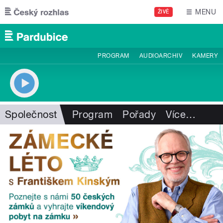
Přejít k hlavnímu obsahu
MENU
ŽIVĚ
PROGRAM
AUDIOARCHIV
KAMERY
Společnost
Program
Pořady
Více
…