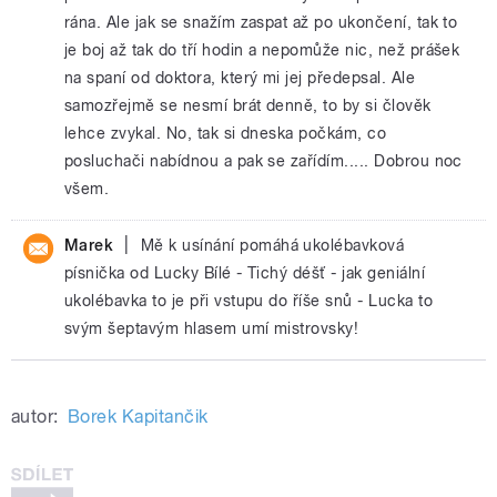
rána. Ale jak se snažím zaspat až po ukončení, tak to
je boj až tak do tří hodin a nepomůže nic, než prášek
na spaní od doktora, který mi jej předepsal. Ale
samozřejmě se nesmí brát denně, to by si člověk
lehce zvykal. No, tak si dneska počkám, co
posluchači nabídnou a pak se zařídím..... Dobrou noc
všem.
|
Marek
Mě k usínání pomáhá ukolébavková
písnička od Lucky Bílé - Tichý déšť - jak geniální
ukolébavka to je při vstupu do říše snů - Lucka to
svým šeptavým hlasem umí mistrovsky!
autor:
Borek Kapitančik