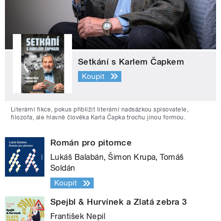
Setkání s Karlem Čapkem
Koupit
Literární fikce, pokus přiblížit literární nadsázkou spisovatele,
filozofa, ale hlavně člověka Karla Čapka trochu jinou formou.
Román pro pitomce
Lukáš Balabán, Šimon Krupa, Tomáš
Soldán
Koupit
Spejbl & Hurvínek a Zlatá zebra 3
František Nepil