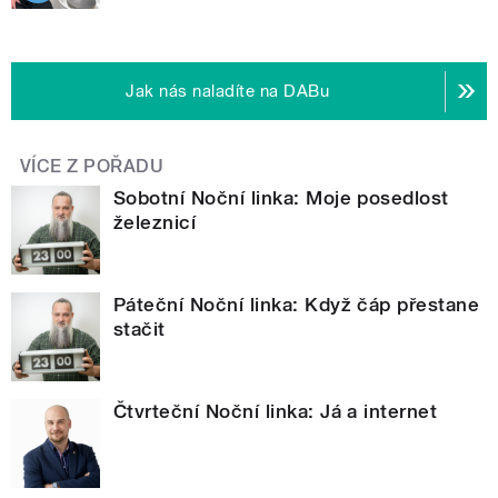
Jak nás naladíte na DABu
VÍCE Z POŘADU
Sobotní Noční linka: Moje posedlost
železnicí
Páteční Noční linka: Když čáp přestane
stačit
Čtvrteční Noční linka: Já a internet