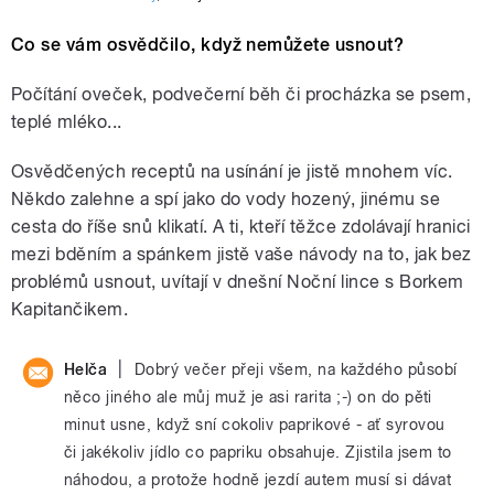
Co se vám osvědčilo, když nemůžete usnout?
Počítání oveček, podvečerní běh či procházka se psem,
teplé mléko...
Osvědčených receptů na usínání je jistě mnohem víc.
Někdo zalehne a spí jako do vody hozený, jinému se
cesta do říše snů klikatí. A ti, kteří těžce zdolávají hranici
mezi bděním a spánkem jistě vaše návody na to, jak bez
problémů usnout, uvítají v dnešní Noční lince s Borkem
Kapitančikem.
|
Helča
Dobrý večer přeji všem, na každého působí
něco jiného ale můj muž je asi rarita ;-) on do pěti
minut usne, když sní cokoliv paprikové - ať syrovou
či jakékoliv jídlo co papriku obsahuje. Zjistila jsem to
náhodou, a protože hodně jezdí autem musí si dávat