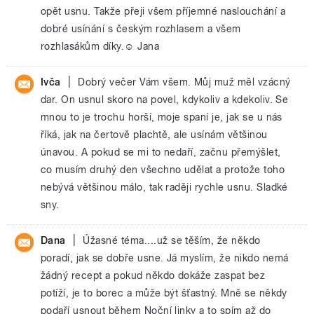
opět usnu. Takže přeji všem příjemné naslouchání a
dobré usínání s českým rozhlasem a všem
rozhlasákům díky.☺ Jana
|
Ivča
Dobrý večer Vám všem. Můj muž měl vzácný
dar. On usnul skoro na povel, kdykoliv a kdekoliv. Se
mnou to je trochu horší, moje spaní je, jak se u nás
říká, jak na čertově plachtě, ale usínám většinou
únavou. A pokud se mi to nedaří, začnu přemýšlet,
co musím druhý den všechno udělat a protože toho
nebývá většinou málo, tak raději rychle usnu. Sladké
sny.
|
Dana
Úžasné téma....už se těším, že někdo
poradí, jak se dobře usne. Já myslím, že nikdo nemá
žádný recept a pokud někdo dokáže zaspat bez
potíží, je to borec a může být šťastný. Mně se někdy
podaří usnout během Noční linky a to spím až do