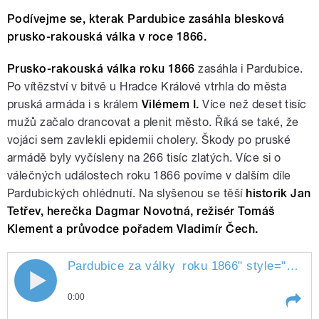
Podívejme se, kterak Pardubice zasáhla blesková
prusko-rakouská válka v roce 1866.
Prusko-rakouská válka roku 1866
zasáhla i Pardubice.
Po vítězství v bitvě u Hradce Králové vtrhla do města
pruská armáda i s králem
Vilémem I.
Více než deset tisíc
mužů začalo drancovat a plenit město. Říká se také, že
vojáci sem zavlekli epidemii cholery. Škody po pruské
armádě byly vyčísleny na 266 tisíc zlatých. Více si o
válečných událostech roku 1866 povíme v dalším díle
Pardubických ohlédnutí. Na slyšenou se těší
historik Jan
Tetřev, herečka Dagmar Novotná, režisér Tomáš
Klement a průvodce pořadem Vladimír Čech.
Pardubice za války
roku 1866
" style="">
Par
Pardubice za války roku 1866
0:00