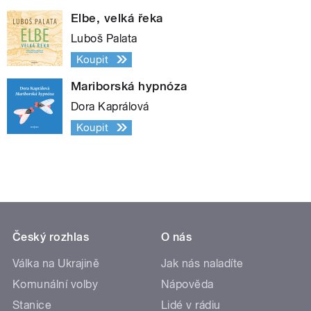
Elbe, velká řeka
Luboš Palata
Koupit
Mariborská hypnóza
Dora Kaprálová
Koupit
Český rozhlas
O nás
Válka na Ukrajině
Jak nás naladíte
Komunální volby
Nápověda
Stanice
Lidé v rádiu