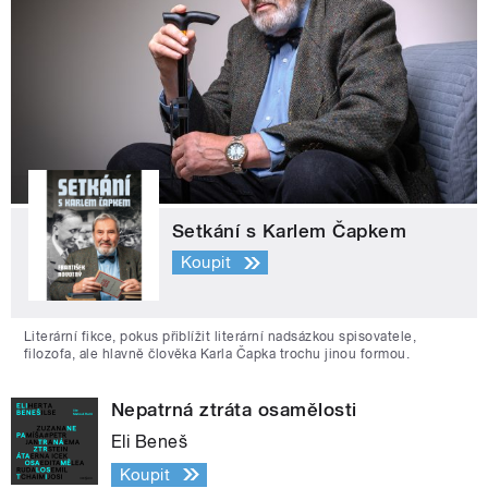
Setkání s Karlem Čapkem
Koupit
Literární fikce, pokus přiblížit literární nadsázkou spisovatele,
filozofa, ale hlavně člověka Karla Čapka trochu jinou formou.
Nepatrná ztráta osamělosti
Eli Beneš
Koupit