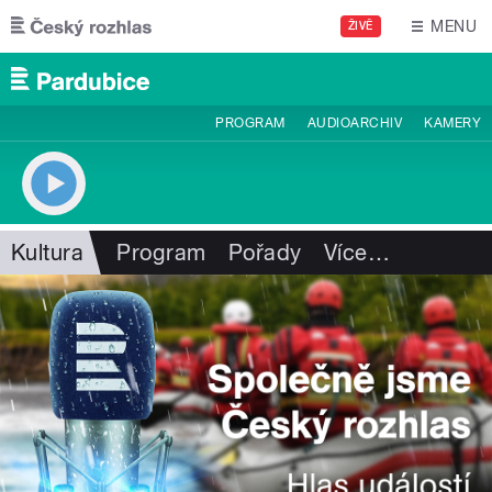
Přejít k hlavnímu obsahu
MENU
ŽIVĚ
PROGRAM
AUDIOARCHIV
KAMERY
Kultura
Program
Pořady
Více
…