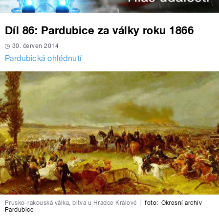
Díl 86: Pardubice za války roku 1866
30. červen 2014
Pardubická ohlédnutí
Prusko-rakouská válka, bitva u Hradce Králové
|
foto:
Okresní archív
Pardubice