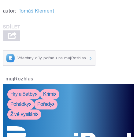
Play /
roku 1866
Pardubice za války
autor:
Tomáš Klement
Všechny díly pořadu na mujRozhlas
pause
mujRozhlas
Hry a četby
Krimi
Pohádky
Pořady
Živé vysílání