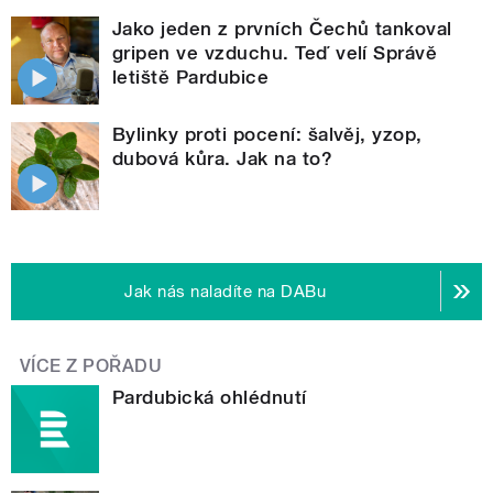
Jako jeden z prvních Čechů tankoval
gripen ve vzduchu. Teď velí Správě
letiště Pardubice
Bylinky proti pocení: šalvěj, yzop,
dubová kůra. Jak na to?
Jak nás naladíte na DABu
VÍCE Z POŘADU
Pardubická ohlédnutí