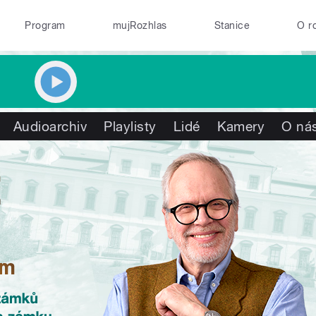
Program
mujRozhlas
Stanice
O r
Audioarchiv
Playlisty
Lidé
Kamery
O ná