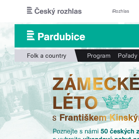
Přejít k hlavnímu obsahu
iRozhlas
Folk a country
Program
Pořady