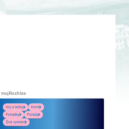
mujRozhlas
Hry a četby
Krimi
Pohádky
Pořady
Živé vysílání