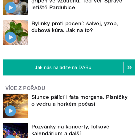
gripen ve vzduchu. Teď velí Správě
letiště Pardubice
Bylinky proti pocení: šalvěj, yzop,
dubová kůra. Jak na to?
Jak nás naladíte na DABu
VÍCE Z POŘADU
Slunce pálící i fata morgana. Písničky
o vedru a horkém počasí
Pozvánky na koncerty, folkové
kalendárium a další