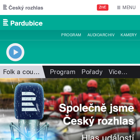
Přejít k hlavnímu obsahu
MENU
ŽIVĚ
PROGRAM
AUDIOARCHIV
KAMERY
Folk a country
Program
Pořady
Více
…