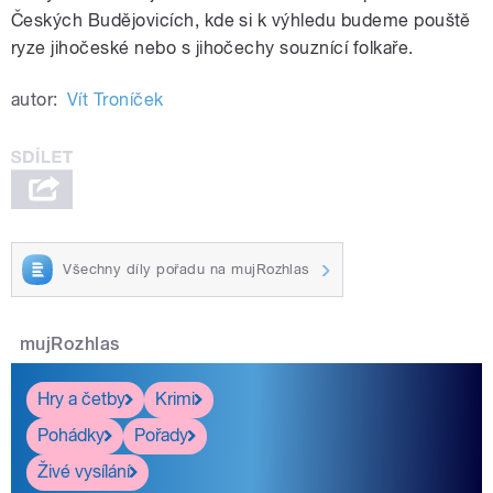
Českých Budějovicích, kde si k výhledu budeme pouště
ryze jihočeské nebo s jihočechy souznící folkaře.
autor:
Vít Troníček
Všechny díly pořadu na mujRozhlas
mujRozhlas
Hry a četby
Krimi
Pohádky
Pořady
Živé vysílání