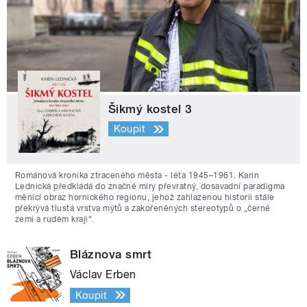
Šikmý kostel 3
Koupit
Románová kronika ztraceného města - léta 1945–1961. Karin
Lednická předkládá do značné míry převratný, dosavadní paradigma
měnící obraz hornického regionu, jehož zahlazenou historii stále
překrývá tlustá vrstva mýtů a zakořeněných stereotypů o „černé
zemi a rudém kraji“.
Bláznova smrt
Václav Erben
Koupit