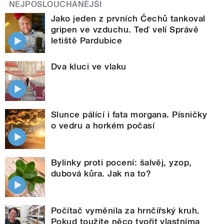
NEJPOSLOUCHANĚJŠÍ
Jako jeden z prvních Čechů tankoval
gripen ve vzduchu. Teď velí Správě
letiště Pardubice
Dva kluci ve vlaku
Slunce pálící i fata morgana. Písničky
o vedru a horkém počasí
Bylinky proti pocení: šalvěj, yzop,
dubová kůra. Jak na to?
Počítač vyměnila za hrnčířský kruh.
Pokud toužíte něco tvořit vlastníma