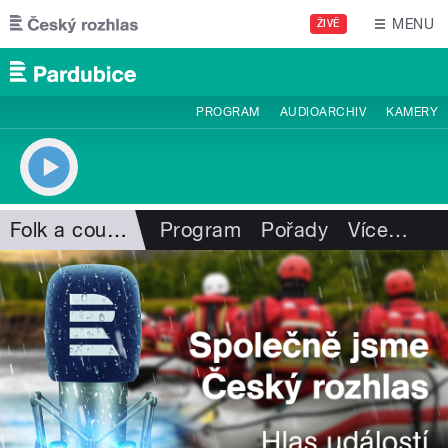
Přejít k hlavnímu obsahu
MENU
ŽIVĚ
PROGRAM
AUDIOARCHIV
KAMERY
Folk a country
Program
Pořady
Více
…