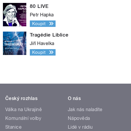
80 LIVE
Petr Hapka
Koupit
Tragédie Liblice
Jiří Havelka
Koupit
Český rozhlas
O nás
Válka na Ukrajině
Jak nás naladíte
Komunální volby
Nápověda
Stanice
Lidé v rádiu