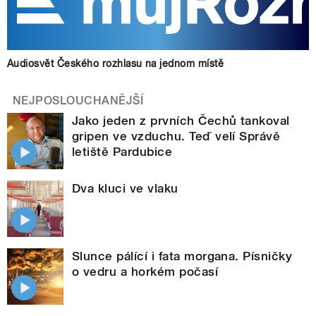
Audiosvět Českého rozhlasu na jednom místě
NEJPOSLOUCHANĚJŠÍ
Jako jeden z prvních Čechů tankoval
gripen ve vzduchu. Teď velí Správě
letiště Pardubice
Dva kluci ve vlaku
Slunce pálící i fata morgana. Písničky
o vedru a horkém počasí