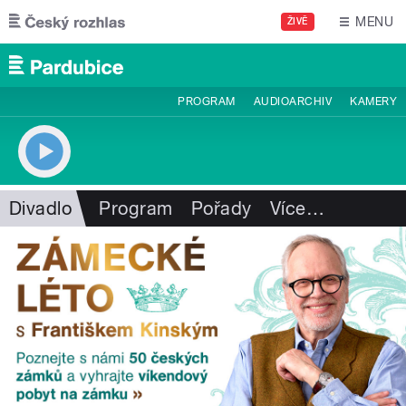
Přejít k hlavnímu obsahu
MENU
ŽIVĚ
PROGRAM
AUDIOARCHIV
KAMERY
Divadlo
Program
Pořady
Více
…