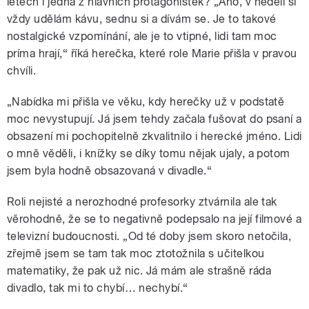
letech i jedna z hlavních protagonistek? „Ano, v neděli si
vždy udělám kávu, sednu si a dívám se. Je to takové
nostalgické vzpomínání, ale je to vtipné, lidi tam moc
príma hrají,“ říká herečka, které role Marie přišla v pravou
chvíli.
„Nabídka mi přišla ve věku, kdy herečky už v podstatě
moc nevystupují. Já jsem tehdy začala fušovat do psaní a
obsazení mi pochopitelně zkvalitnilo i herecké jméno. Lidi
o mně věděli, i knížky se díky tomu nějak ujaly, a potom
jsem byla hodně obsazovaná v divadle.“
Roli nejisté a nerozhodné profesorky ztvárnila ale tak
věrohodně, že se to negativně podepsalo na její filmové a
televizní budoucnosti. „Od té doby jsem skoro netočila,
zřejmě jsem se tam tak moc ztotožnila s učitelkou
matematiky, že pak už nic. Já mám ale strašně ráda
divadlo, tak mi to chybí… nechybí.“