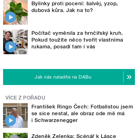
Bylinky proti pocení: šalvěj, yzop,
dubová kůra. Jak na to?
Počítač vyměnila za hrnčířský kruh.
Pokud toužíte něco tvořit vlastníma
rukama, posadí tam i vás
Jak nás naladíte na DABu
VÍCE Z POŘADU
František Ringo Čech: Fotbalistou jsem
se sice nestal, ale obraz ode mě má
i Schwarzenegger
Zdeněk Zelenka: Scénář k Lásce