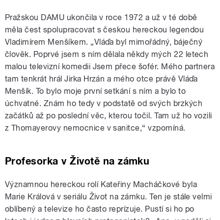
Pražskou DAMU ukončila v roce 1972 a už v té době
měla čest spolupracovat s českou hereckou legendou
Vladimírem Menšíkem. „Vláďa byl mimořádný, báječný
člověk. Poprvé jsem s ním dělala někdy mých 22 letech
malou televizní komedii Jsem přece šofér. Mého partnera
tam tenkrát hrál Jirka Hrzán a mého otce právě Vláďa
Menšík. To bylo moje první setkání s ním a bylo to
úchvatné. Znám ho tedy v podstatě od svých brzkých
začátků až po poslední věc, kterou točil. Tam už ho vozili
z Thomayerovy nemocnice v sanitce,“ vzpomíná.
Profesorka v Životě na zámku
Významnou hereckou rolí Kateřiny Macháčkové byla
Marie Králová v seriálu Život na zámku. Ten je stále velmi
oblíbený a televize ho často reprízuje. Pustí si ho po