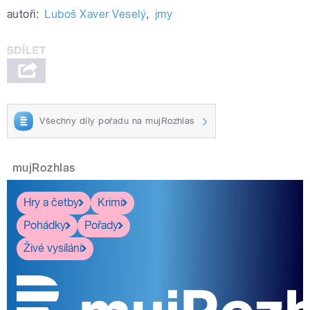
autoři:
Luboš Xaver Veselý
,
jmy
Všechny díly pořadu na mujRozhlas
mujRozhlas
Hry a četby
Krimi
Pohádky
Pořady
Živé vysílání