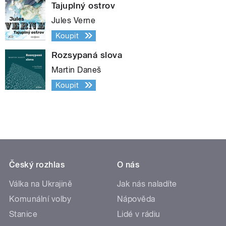
Tajuplný ostrov
Jules Verne
Koupit
Rozsypaná slova
Martin Daneš
Koupit
Český rozhlas
O nás
Válka na Ukrajině
Jak nás naladíte
Komunální volby
Nápověda
Stanice
Lidé v rádiu