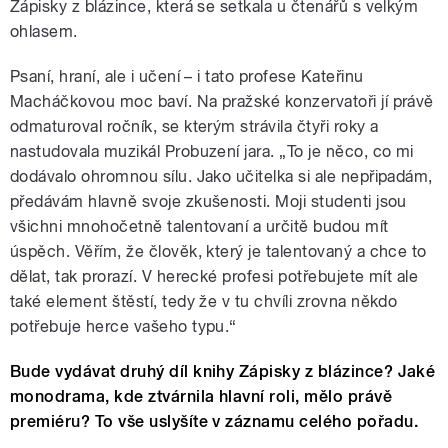
Zápisky z blázince, která se setkala u čtenářů s velkým
ohlasem.
Psaní, hraní, ale i učení – i tato profese Kateřinu
Macháčkovou moc baví. Na pražské konzervatoři jí právě
odmaturoval ročník, se kterým strávila čtyři roky a
nastudovala muzikál Probuzení jara. „To je něco, co mi
dodávalo ohromnou sílu. Jako učitelka si ale nepřipadám,
předávám hlavně svoje zkušenosti. Moji studenti jsou
všichni mnohočetně talentovaní a určitě budou mít
úspěch. Věřím, že člověk, který je talentovaný a chce to
dělat, tak prorazí. V herecké profesi potřebujete mít ale
také element štěstí, tedy že v tu chvíli zrovna někdo
potřebuje herce vašeho typu.“
Bude vydávat druhý díl knihy Zápisky z blázince? Jaké
monodrama, kde ztvárnila hlavní roli, mělo právě
premiéru? To vše uslyšíte v záznamu celého pořadu.