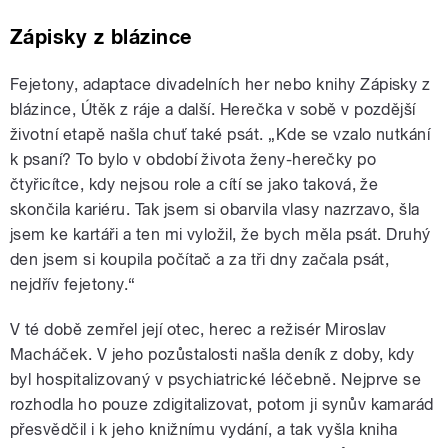
Zápisky z blázince
Fejetony, adaptace divadelních her nebo knihy Zápisky z
blázince, Útěk z ráje a další. Herečka v sobě v pozdější
životní etapě našla chuť také psát. „Kde se vzalo nutkání
k psaní? To bylo v období života ženy-herečky po
čtyřicítce, kdy nejsou role a cítí se jako taková, že
skončila kariéru. Tak jsem si obarvila vlasy nazrzavo, šla
jsem ke kartáři a ten mi vyložil, že bych měla psát. Druhý
den jsem si koupila počítač a za tři dny začala psát,
nejdřív fejetony.“
V té době zemřel její otec, herec a režisér Miroslav
Macháček. V jeho pozůstalosti našla deník z doby, kdy
byl hospitalizovaný v psychiatrické léčebně. Nejprve se
rozhodla ho pouze zdigitalizovat, potom ji synův kamarád
přesvědčil i k jeho knižnímu vydání, a tak vyšla kniha