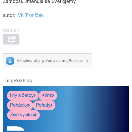
Žamboši. Jmenuje se Světlojemy.
autor:
Vít Troníček
Všechny díly pořadu na mujRozhlas
mujRozhlas
Hry a četby
Krimi
Pohádky
Pořady
Živé vysílání