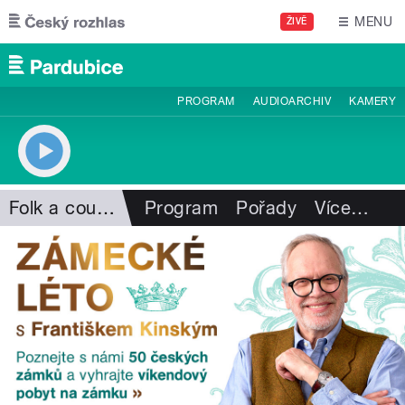
Přejít k hlavnímu obsahu
MENU
ŽIVĚ
PROGRAM
AUDIOARCHIV
KAMERY
Folk a country
Program
Pořady
Více
…