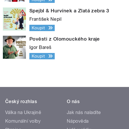
Spejbl & Hurvínek a Zlatá zebra 3
František Nepil
Koupit
Pověsti z Olomouckého kraje
Igor Bareš
Koupit
Český rozhlas
O nás
Válka na Ukrajině
Jak nás naladíte
Komunální volby
Nápověda