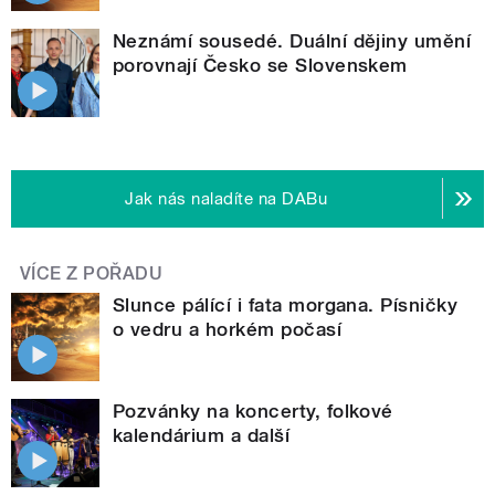
Neznámí sousedé. Duální dějiny umění
porovnají Česko se Slovenskem
Jak nás naladíte na DABu
VÍCE Z POŘADU
Slunce pálící i fata morgana. Písničky
o vedru a horkém počasí
Pozvánky na koncerty, folkové
kalendárium a další