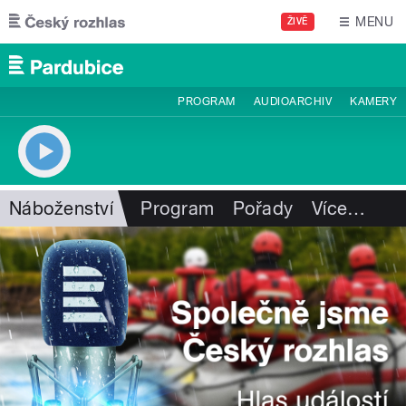
Přejít k hlavnímu obsahu
MENU
ŽIVĚ
PROGRAM
AUDIOARCHIV
KAMERY
Náboženství
Program
Pořady
Více
…