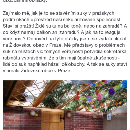
ozdobami a obrázky.
Zajímalo mě, jak je to se stavěním suky v pražských
podmínkách uprostřed naší sekularizované společnosti.
Staví si pražští Židé suku na balkoně, nebo na zahradě? A
co když nemají balkon ani zahradu? A jak na to reaguje
veřejnost? Odpověď na tyto otázky jsem se vydala hledat
na Židovskou obec v Praze. Mé představy o problémech
suk na místech viditelných veřejnosti potvrdila sekretářka
rabinátu vyprávěním, že s tím mají špatné zkušenosti -
lidé do suk například házeli dělobuchy. A tak se suky staví
v areálu Židovské obce v Praze.