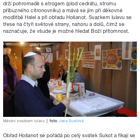
drží pohromadě s etrogem (plod cedrátu, stromu
příbuzného citronovníku) a mává se jím při děkovné
modlitbě Halel a při obřadu Hošanot. Svazkem lulavu se
třese na čtyři světové strany, nahoru a dolů, čímž se
naznačuje, že všude je možné hledat Boží přítomnost.
Mávání svazkem lulavu
|
foto:
Jana Šustová
Obřad Hošanot se pořádá po celý svátek Sukot a říkají se