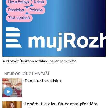
Hry a četby
Krimi
Pohádky
Pořady
Živé vysílání
Audiosvět Českého rozhlasu na jednom místě
NEJPOSLOUCHANĚJŠÍ
Dva kluci ve vlaku
Leháro jí je cizí. Studentka přes léto