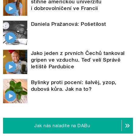
stihne americkou univerzitu
i dobrovolničení ve Francii
Daniela Pražanová: Pošetilost
Jako jeden z prvních Čechů tankoval
gripen ve vzduchu. Teď velí Správě
letiště Pardubice
Bylinky proti pocení: šalvěj, yzop,
dubová kůra. Jak na to?
Jak nás naladíte na DABu