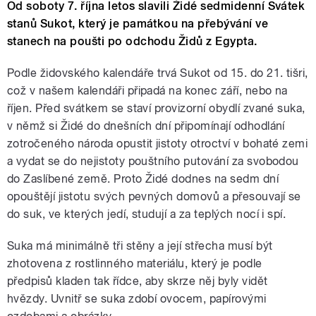
Od soboty 7. října letos slavili Židé sedmidenní Svátek
stanů Sukot, který je památkou na přebývání ve
stanech na poušti po odchodu Židů z Egypta.
Podle židovského kalendáře trvá Sukot od 15. do 21. tišri,
což v našem kalendáři připadá na konec září, nebo na
říjen. Před svátkem se staví provizorní obydlí zvané suka,
v němž si Židé do dnešních dní připomínají odhodlání
zotročeného národa opustit jistoty otroctví v bohaté zemi
a vydat se do nejistoty pouštního putování za svobodou
do Zaslíbené země. Proto Židé dodnes na sedm dní
opouštějí jistotu svých pevných domovů a přesouvají se
do suk, ve kterých jedí, studují a za teplých nocí i spí.
Suka má minimálně tři stěny a její střecha musí být
zhotovena z rostlinného materiálu, který je podle
předpisů kladen tak řídce, aby skrze něj byly vidět
hvězdy. Uvnitř se suka zdobí ovocem, papírovými