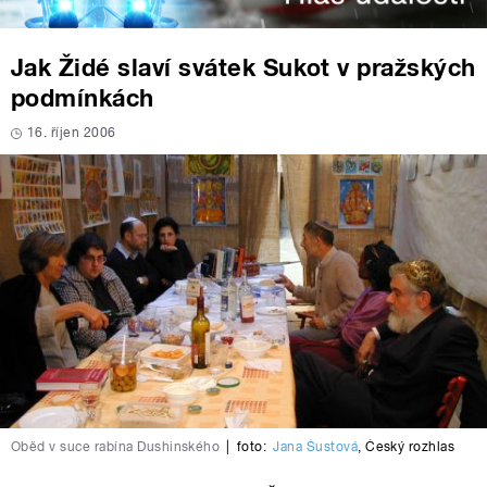
Jak Židé slaví svátek Sukot v pražských
podmínkách
16. říjen 2006
Oběd v suce rabína Dushinského
|
foto:
Jana Šustová
,
Český rozhlas