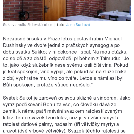
Suka v areálu židovské obce
|
foto:
Jana Šustová
Nejkrásnější suku v Praze letos postavil rabín Michael
Dushinsky ve dvoře jedné z pražských synagog a po
dobu svátku Sukkot v ní dokonce i spal. Na mou otázku,
co se dělá za deště, odpověděl příběhem z Talmudu: "Je
to, jako když služebník nese svému králi číši vína. Pokud
je král spokojen, víno vypije, ale pokud se na služebníka
zlobí, vychrstne mu víno do tváře. Letos s námi asi byl
Bůh spokojen, protože vůbec nepršelo."
Svátek Sukot je zároveň oslavou sklizně a vinobraní. Jako
výraz poděkování Bohu za vše, co člověku dává ze
země, k němu patří mávání svazkem ratolestí zvaným
lulav. Tento svazek tvoří lulav, což je v užším smyslu
ratolest datlové palmy, hadasim (tři větvičky myrty) a
aravot (dvě vrbové větvičky). Svazek těchto ratolestí se