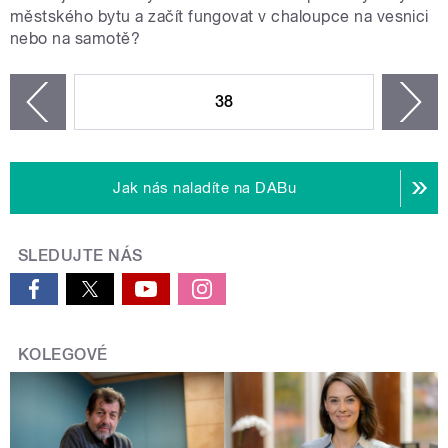
městského bytu a začít fungovat v chaloupce na vesnici
nebo na samotě?
STRÁNKY
38
n
zí
Jak nás naladíte na DABu
SLEDUJTE NÁS
KOLEGOVÉ