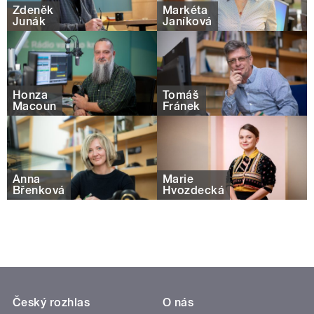
Zdeněk
Markéta
Junák
Janíková
Honza
Tomáš
Macoun
Fránek
Anna
Marie
Břenková
Hvozdecká
Český rozhlas
O nás