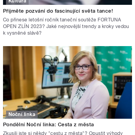
Kultura
Přijměte pozvání do fascinující světa tance!
Co přinese letošní ročník taneční soutěže FORTUNA
OPEN ZLÍN 2023? Jaké nejnovější trendy a kroky vedou
k vysněné slávě?
Noční linka
Pondělní Noční linka: Cesta z města
Zkusili jste si někdy "cestu z města"? Opustit výhody