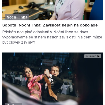
Noční linka
Sobotní Noční linka: Závislost nejen na čokoládě
Přichází noc plná odhalení! V Noční lince se dnes
vypořádáváme se stínem našich závislostí. Na čem může
být člověk závislý?
27 minut