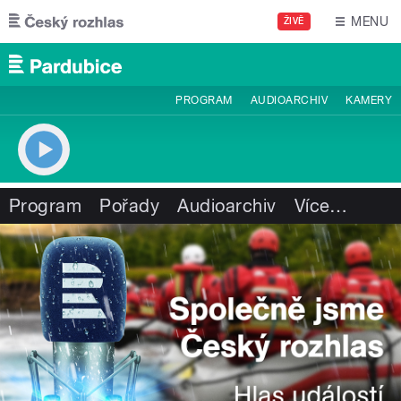
Přejít k hlavnímu obsahu
MENU
ŽIVĚ
PROGRAM
AUDIOARCHIV
KAMERY
Program
Pořady
Audioarchiv
Více
…