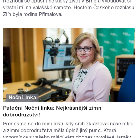
Rozhodli se opustit hektický život v Brně a vybudovat si
vlastní ráj na valašské samotě. Hostem Českého rozhlasu
Zlín byla rodina Přímalova.
Noční linka
Páteční Noční linka: Nejkrásnější zimní
dobrodružství!
Přenesme se do minulosti, kdy sníh zkrášloval naše mládí
a zimní dobrodružství měla úplně jiný punc. Která
vzpomínka z vašeho mládí vám dodnes vyvolává úsměv