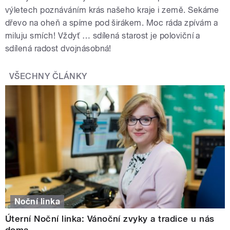
výletech poznáváním krás našeho kraje i země. Sekáme
dřevo na oheň a spíme pod širákem. Moc ráda zpívám a
miluju smích! Vždyť … sdílená starost je poloviční a
sdílená radost dvojnásobná!
VŠECHNY ČLÁNKY
Noční linka
Úterní Noční linka: Vánoční zvyky a tradice u nás
doma