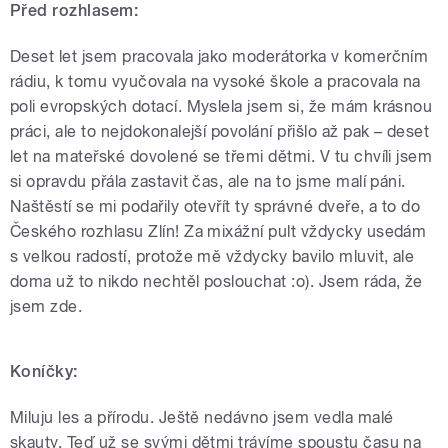
Před rozhlasem:
Deset let jsem pracovala jako moderátorka v komerčním
rádiu, k tomu vyučovala na vysoké škole a pracovala na
poli evropských dotací. Myslela jsem si, že mám krásnou
práci, ale to nejdokonalejší povolání přišlo až pak – deset
let na mateřské dovolené se třemi dětmi. V tu chvíli jsem
si opravdu přála zastavit čas, ale na to jsme malí páni.
Naštěstí se mi podařily otevřít ty správné dveře, a to do
Českého rozhlasu Zlín! Za mixážní pult vždycky usedám
s velkou radostí, protože mě vždycky bavilo mluvit, ale
doma už to nikdo nechtěl poslouchat :o)
. Jsem ráda, že
jsem zde.
Koníčky:
Miluju les a přírodu. Ještě nedávno jsem vedla malé
skauty. Teď už se svými dětmi trávíme spoustu času na