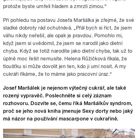
protože byste umřeli hladem a zmrzli zimou.“
Při pohledu na postavu Josefa Maršálka je zřejmé, že své
sladké dobroty rád ochutnává. „Přál bych si říct, že jsem
váhu nikdy neřešil, ale opak je pravdou. Pomohlo mi,
když jsem si uvědomil, že jsem se narodil jako dietní
chyba. Když se totiž narodíte jako dietní chyba, tak už to
úplně moc řešit nemusíte. Helena Růžičková říkala, že
tloušťku si může dovolit jen ten, kdo ji umí nosit. A my
cukráři říkáme, že to máme jako pracovní úraz.“
Josef Maršálek je nejenom výtečný cukrář, ale také
rozený vypravěč. Poslechněte si celý záznam
rozhovoru. Dozvíte se, čemu říká Maršálkův syndrom,
proč se jeho nová kniha jmenuje Sexy dorty nebo jaký
má názor na používání mascarpone v cukrařině.