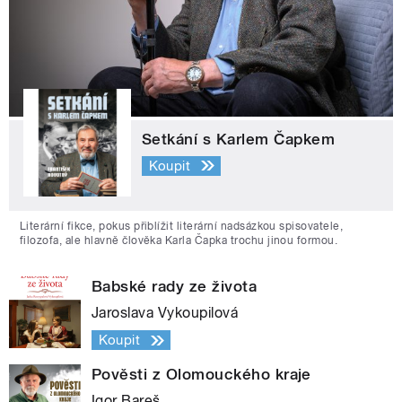
Setkání s Karlem Čapkem
Koupit
Literární fikce, pokus přiblížit literární nadsázkou spisovatele,
filozofa, ale hlavně člověka Karla Čapka trochu jinou formou.
Babské rady ze života
Jaroslava Vykoupilová
Koupit
Pověsti z Olomouckého kraje
Igor Bareš