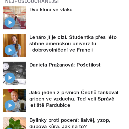
NEJPOSLOUCHANĚJŠÍ
Dva kluci ve vlaku
Leháro jí je cizí. Studentka přes léto
stihne americkou univerzitu
i dobrovolničení ve Francii
Daniela Pražanová: Pošetilost
Jako jeden z prvních Čechů tankoval
gripen ve vzduchu. Teď velí Správě
letiště Pardubice
Bylinky proti pocení: šalvěj, yzop,
dubová kůra. Jak na to?