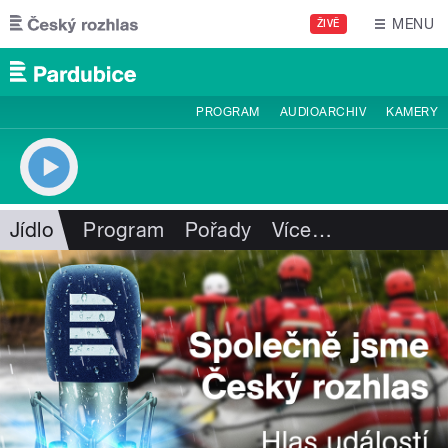
Přejít k hlavnímu obsahu
MENU
ŽIVĚ
PROGRAM
AUDIOARCHIV
KAMERY
Jídlo
Program
Pořady
Více
…