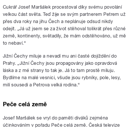
Cukrář Josef Maršálek procestoval díky svému povolání
velkou část světa. Teď žije se svým partnerem Petrem už
přes dva roky na jihu Čech a neplánuje odsud nikdy
odejít. „Já už jsem se za život stěhoval tolikrát přes různé
země, kontinenty, světadíly, že mám odstěhováno, už mě
to nebaví.“
Jižní Čechy miluje a nevadí mu ani časté dojíždění do
Prahy. „Jižní Čechy jsou propagovány jako opravdová
láska a z mé strany to tak je. Já to tam prostě miluju.
Bydlíme na malé vesnici, všude jsou rybníky, pole, lesy,
milí sousedi a Petrova velká rodina.“
Peče celá země
Josef Maršálek se vryl do paměti diváků zejména
účinkováním v pořadu Peče celá země. Česká televize