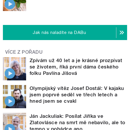
Jak nás naladíte na DABu
VÍCE Z POŘADU
Zpívám už 40 let a je krásné prozpívat
se životem, říká první dáma českého
folku Pavlína Jíšová
Olympijský vítěz Josef Dostál: V kajaku
jsem poprvé seděl ve třech letech a
hned jsem se cvakl
Ján Jackuliak: Posílat Jiříka ve
Zlatovlásce na smrt mě nebavilo, ale to
temno v pohádce ano