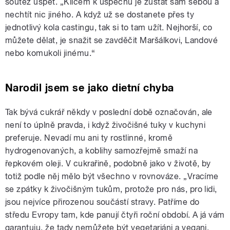
soutěž uspět. „Klíčem k úspěchu je zůstat sám sebou a
nechtít nic jiného. A když už se dostanete přes ty
jednotlivý kola castingu, tak si to tam užít. Nejhorší, co
můžete dělat, je snažit se zavděčit Maršálkovi, Landové
nebo komukoli jinému.“
Narodil jsem se jako dietní chyba
Tak bývá cukrář někdy v poslední době označován, ale
není to úplně pravda, i když živočišné tuky v kuchyni
preferuje. Nevadí mu ani ty rostlinné, kromě
hydrogenovaných, a koblihy samozřejmě smaží na
řepkovém oleji. V cukrařině, podobně jako v životě, by
totiž podle něj mělo být všechno v rovnováze. „Vracíme
se zpátky k živočišným tukům, protože pro nás, pro lidi,
jsou nejvíce přirozenou součástí stravy. Patříme do
středu Evropy tam, kde panují čtyři roční období. A já vám
garantuju, že tady nemůžete být vegetariáni a vegani,