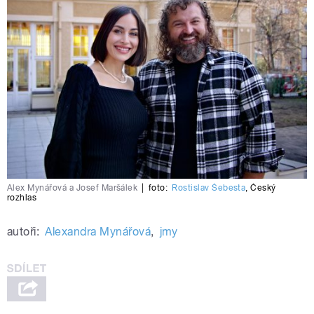
Alex Mynářová a Josef Maršálek
|
foto:
Rostislav Šebesta
,
Český
rozhlas
autoři:
Alexandra Mynářová
,
jmy