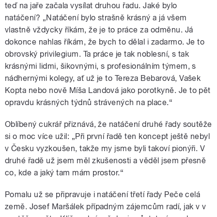
teď na jaře začala vysílat druhou řadu. Jaké bylo
natáčení? „Natáčení bylo strašně krásný a já všem
vlastně vždycky říkám, že je to práce za odměnu. Já
dokonce nahlas říkám, že bych to dělal i zadarmo. Je to
obrovský privilegium. Ta práce je tak noblesní, s tak
krásnými lidmi, šikovnými, s profesionálním týmem, s
nádhernými kolegy, ať už je to Tereza Bebarová, Vašek
Kopta nebo nově Míša Landová jako porotkyně. Je to pět
opravdu krásných týdnů strávených na place.“
Oblíbený cukrář přiznává, že natáčení druhé řady soutěže
si o moc více užil: „Při první řadě ten koncept ještě nebyl
v Česku vyzkoušen, takže my jsme byli takoví pionýři. V
druhé řadě už jsem měl zkušenosti a věděl jsem přesně
co, kde a jaký tam mám prostor.“
Pomalu už se připravuje i natáčení třetí řady Peče celá
země. Josef Maršálek případným zájemcům radí, jak v v